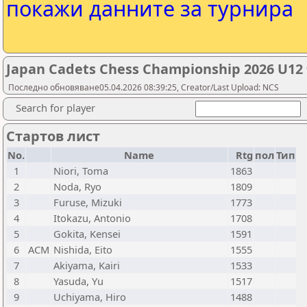
покажи данните за турнира
Japan Cadets Chess Championship 202
Последно обновяване05.04.2026 08:39:25, Creator/Last Upload: NCS
Search for player
Стартов лист
No.
Name
Rtg
пол
Тип
1
Niori, Toma
1863
2
Noda, Ryo
1809
3
Furuse, Mizuki
1773
4
Itokazu, Antonio
1708
5
Gokita, Kensei
1591
6
ACM
Nishida, Eito
1555
7
Akiyama, Kairi
1533
8
Yasuda, Yu
1517
9
Uchiyama, Hiro
1488