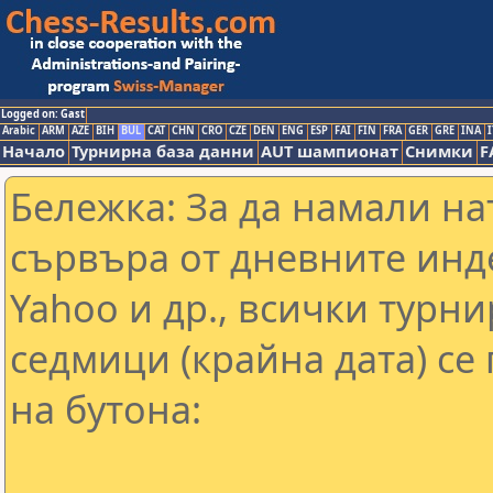
Logged on: Gast
Arabic
ARM
AZE
BIH
BUL
CAT
CHN
CRO
CZE
DEN
ENG
ESP
FAI
FIN
FRA
GER
GRE
INA
I
Начало
Турнирна база данни
AUT шампионат
Снимки
F
Бележка: За да намали н
сървъра от дневните инд
Yahoo и др., всички турни
седмици (крайна дата) се
на бутона: