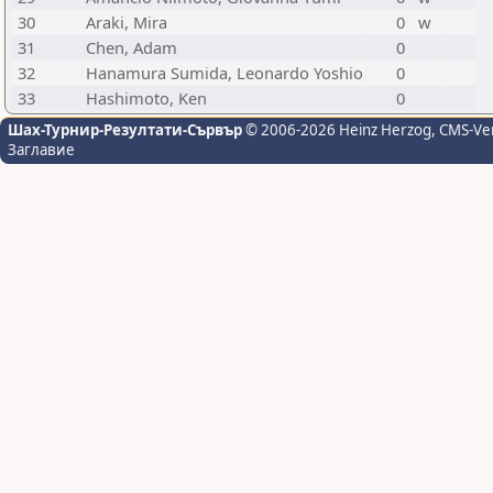
30
Araki, Mira
0
w
31
Chen, Adam
0
32
Hanamura Sumida, Leonardo Yoshio
0
33
Hashimoto, Ken
0
Шах-Турнир-Резултати-Сървър
© 2006-2026 Heinz Herzog
, CMS-Ve
Заглавие