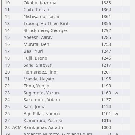
10
Okubo, Kazuma
1383
11
Chih, Tristan
1364
12
Nishiyama, Taichi
1361
13
Truong, Vu Thien Binh
1356
14
Struckmeier, Georges
1292
15
Abeesh, Aarav
1285
16
Murata, Den
1253
17
Beal, Yuri
1247
18
Fujii, Breno
1246
19
Saha, Shreyan
1217
20
Hernandez, Jino
1201
21
Maeda, Hayato
1195
22
Zhou, Yunjia
1193
23
Sugimoto, Yuzuru
1163
w
24
Sakumoto, Yotaro
1137
25
Sato, Joma
1124
26
Biju Pillai, Nanma
1101
w
27
Kamimura, Yoshiki
1015
28
ACM
Ramkumar, Aaradh
1000
29
Amancio Niimoto, Giovanna Yumi
0
w