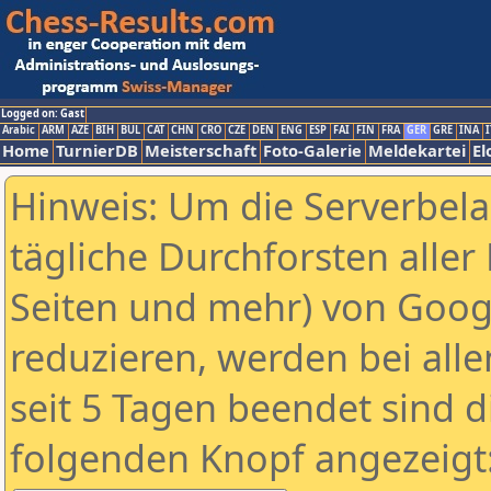
Logged on: Gast
Arabic
ARM
AZE
BIH
BUL
CAT
CHN
CRO
CZE
DEN
ENG
ESP
FAI
FIN
FRA
GER
GRE
INA
I
Home
TurnierDB
Meisterschaft
Foto-Galerie
Meldekartei
El
Hinweis: Um die Serverbel
tägliche Durchforsten aller 
Seiten und mehr) von Goog
reduzieren, werden bei alle
seit 5 Tagen beendet sind d
folgenden Knopf angezeigt