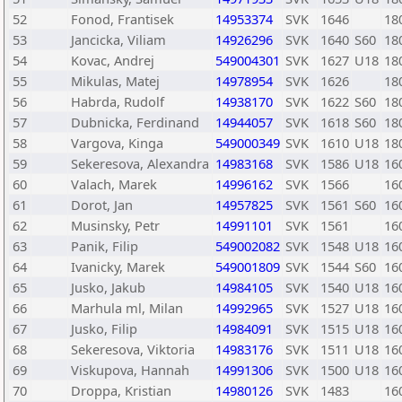
52
Fonod, Frantisek
14953374
SVK
1646
18
53
Jancicka, Viliam
14926296
SVK
1640
S60
18
54
Kovac, Andrej
549004301
SVK
1627
U18
18
55
Mikulas, Matej
14978954
SVK
1626
18
56
Habrda, Rudolf
14938170
SVK
1622
S60
18
57
Dubnicka, Ferdinand
14944057
SVK
1618
S60
18
58
Vargova, Kinga
549000349
SVK
1610
U18
18
59
Sekeresova, Alexandra
14983168
SVK
1586
U18
16
60
Valach, Marek
14996162
SVK
1566
16
61
Dorot, Jan
14957825
SVK
1561
S60
16
62
Musinsky, Petr
14991101
SVK
1561
16
63
Panik, Filip
549002082
SVK
1548
U18
16
64
Ivanicky, Marek
549001809
SVK
1544
S60
16
65
Jusko, Jakub
14984105
SVK
1540
U18
16
66
Marhula ml, Milan
14992965
SVK
1527
U18
16
67
Jusko, Filip
14984091
SVK
1515
U18
16
68
Sekeresova, Viktoria
14983176
SVK
1511
U18
16
69
Viskupova, Hannah
14991306
SVK
1500
U18
16
70
Droppa, Kristian
14980126
SVK
1483
16