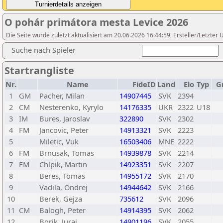
O pohár primátora mesta Levice 2026
Die Seite wurde zuletzt aktualisiert am 20.06.2026 16:44:59, Ersteller/Letzter
Suche nach Spieler
Startrangliste
Nr.
Name
FideID
Land
Elo
Typ
G
1
GM
Pacher, Milan
14907445
SVK
2394
2
CM
Nesterenko, Kyrylo
14176335
UKR
2322
U18
3
IM
Bures, Jaroslav
322890
SVK
2302
4
FM
Jancovic, Peter
14913321
SVK
2223
5
Miletic, Vuk
16503406
MNE
2222
6
FM
Brnusak, Tomas
14939878
SVK
2214
7
FM
Chlpik, Martin
14923351
SVK
2207
8
Beres, Tomas
14955172
SVK
2170
9
Vadila, Ondrej
14944642
SVK
2166
10
Berek, Gejza
735612
SVK
2096
11
CM
Balogh, Peter
14914395
SVK
2062
12
Borik, Juraj
14901196
SVK
2055