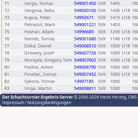
71
Varga, Tomas
549001450
SVK
1445
16
72
Vargova, Reka
549000160
SVK
1436
U18
16
73
Kupca, Peter
14992671
SVK
1415
U18
16
74
Petrezsil, Mark
549001221
SVK
1403
16
75
Havran, Adam
14996685
SVK
1245
U18
16
76
Nemet, Tomas
549001680
SVK
1148
U18
16
77
Doka, Daniel
549008510
SVK
1000
U18
16
78
Dreveny, Jozef
549007726
SVK
1000
U18
16
79
Murajda, Gregory Tom
549007602
SVK
1000
U18
16
80
Pastier, Anton
549008790
SVK
1000
S60
16
81
Povalac, Darius
549007432
SVK
1000
U18
16
82
Sykora, Tomas
14997185
SVK
1000
16
83
Virga, Martin
549008811
SVK
1000
16
Der Schachturnier-Ergebnis-Server
© 2006-2026 Heinz Herzog
, CMS
Impressum / Nutzungsbedingungen