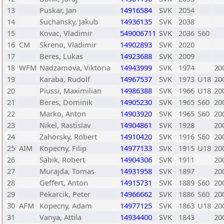
13
Puskar, Jan
14916584
SVK
2054
14
Suchansky, Jakub
14936135
SVK
2038
15
Kovac, Vladimir
549006711
SVK
2036
S60
16
CM
Skreno, Vladimir
14902893
SVK
2020
17
Beres, Lukas
14923688
SVK
2009
18
WFM
Nadzamova, Viktoria
14943999
SVK
1974
20
19
Karaba, Rudolf
14967537
SVK
1973
U18
20
20
Piussi, Maximilian
14986388
SVK
1966
U18
20
21
Beres, Dominik
14905230
SVK
1965
S60
20
22
Marko, Anton
14903920
SVK
1965
S60
20
23
Nikel, Rastislav
14904861
SVK
1928
20
24
Zahorsky, Robert
14910420
SVK
1916
S60
20
25
AIM
Kopecny, Filip
14977133
SVK
1915
U18
20
26
Sabik, Robert
14904306
SVK
1911
20
27
Murajda, Tomas
14931958
SVK
1897
20
28
Geffert, Anton
14915731
SVK
1889
S60
20
29
Pekarcik, Peter
14966662
SVK
1886
S60
20
30
AFM
Kopecny, Adam
14977125
SVK
1863
U18
20
31
Vanya, Attila
14934400
SVK
1843
20