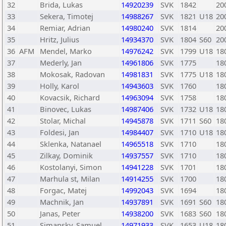
32
Brida, Lukas
14920239
SVK
1842
20
33
Sekera, Timotej
14988267
SVK
1821
U18
20
34
Remiar, Adrian
14980240
SVK
1814
20
35
Hritz, Julius
14934370
SVK
1804
S60
20
36
AFM
Mendel, Marko
14976242
SVK
1799
U18
18
37
Mederly, Jan
14961806
SVK
1775
18
38
Mokosak, Radovan
14981831
SVK
1775
U18
18
39
Holly, Karol
14943603
SVK
1760
18
40
Kovacsik, Richard
14963094
SVK
1758
18
41
Binovec, Lukas
14987406
SVK
1732
U18
18
42
Stolar, Michal
14945878
SVK
1711
S60
18
43
Foldesi, Jan
14984407
SVK
1710
U18
18
44
Sklenka, Natanael
14965518
SVK
1710
18
45
Zilkay, Dominik
14937557
SVK
1710
18
46
Kostolanyi, Simon
14941228
SVK
1701
18
47
Marhula st, Milan
14914255
SVK
1700
18
48
Forgac, Matej
14992043
SVK
1694
18
49
Machnik, Jan
14937891
SVK
1691
S60
18
50
Janas, Peter
14938200
SVK
1683
S60
18
51
Simansky, Samuel
14971933
SVK
1653
U18
18