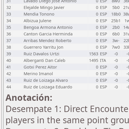
31
Lavado Diego Jose Antonio
0
ESP
8w0
36
32
Elejalde Mingo Javier
0
ESP
5b0
21
33
Mendia Tonono
0
ESP
18b0
38
34
Albizua Julene
0
ESP
25b1
1
35
Bengoa Armona Antonio
0
ESP
2b0
14
36
Canton Garcia Herminda
0
ESP
6b0
31
37
Arribas Mendez Roberto
0
ESP
3w-
22
38
Guerrero Yarritu Jon
0
ESP
7w0
33
39
Ruiz Davalos Urtzi
1563
ESP
-0
-
40
Alberganti Dan Caleb
1495
ITA
-0
-
41
Gotxi Perez Aitor
0
ESP
-0
-
42
Merino Imanol
0
ESP
-0
-
43
Ruiz de Loizaga Alvaro
0
ESP
-0
-
44
Ruiz de Loizaga Eduardo
0
ESP
-0
-
Anotación:
Desempate 1: Direct Encounter
players in the same point gro