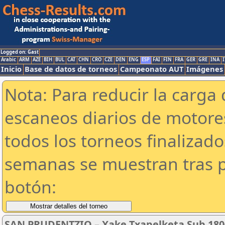
Logged on: Gast
Arabic
ARM
AZE
BIH
BUL
CAT
CHN
CRO
CZE
DEN
ENG
ESP
FAI
FIN
FRA
GER
GRE
INA
I
Inicio
Base de datos de torneos
Campeonato AUT
Imágenes
Nota: Para reducir la carga 
escaneos diarios de motor
todos los torneos finalizad
semanas se muestran tras p
botón:
SAN PRUDENTZIO – Xake Txapelketa Sub 180