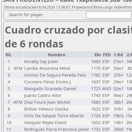
Última actualización18.04.2026 13:36:07, Propietario/Última carga: RubenPo
Search for player
Cuadro cruzado por clasi
de 6 rondas
Rk.
Nombre
Elo
FED
1.Rd
2.
1
Koratty Saji Julen
1683
ESP
27w1
34
2
AFM
Canibe Ansorena Mikel
1770
ESP
35w1
8
3
Gomez De Segura Pereda Peio
1782
ESP
37b+
12
4
Cocinero Perez Emilio J.
1637
ESP
29w1
13
5
Mangado Granado Daniel
1725
AND
32w1
18
6
Juarez Castro Aitor
1743
ESP
36w1
24
7
AFM
Diaz Foure Jean Michel
1685
ESP
38b1
28
8
Bilbao Velasco Gaizka
1623
ESP
31b1
2
9
Ortiz De Salazar Torre Alberto
1724
ESP
19b½
15
10
Vazquez Reyes David
1652
ESP
14b1
26
11
Rodriguez Parra Francisco Javier
1732
ESP
26b0
19