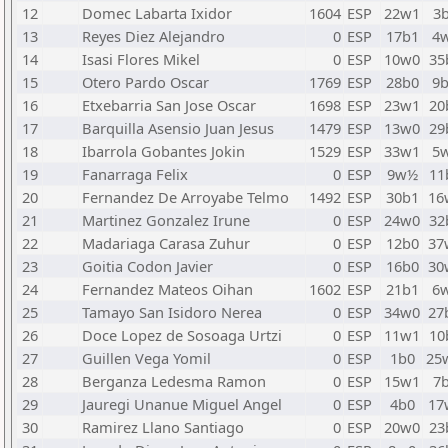
12
Domec Labarta Ixidor
1604
ESP
22w1
3
13
Reyes Diez Alejandro
0
ESP
17b1
4
14
Isasi Flores Mikel
0
ESP
10w0
35
15
Otero Pardo Oscar
1769
ESP
28b0
9
16
Etxebarria San Jose Oscar
1698
ESP
23w1
20
17
Barquilla Asensio Juan Jesus
1479
ESP
13w0
29
18
Ibarrola Gobantes Jokin
1529
ESP
33w1
5
19
Fanarraga Felix
0
ESP
9w½
11
20
Fernandez De Arroyabe Telmo
1492
ESP
30b1
16
21
Martinez Gonzalez Irune
0
ESP
24w0
32
22
Madariaga Carasa Zuhur
0
ESP
12b0
37
23
Goitia Codon Javier
0
ESP
16b0
30
24
Fernandez Mateos Oihan
1602
ESP
21b1
6
25
Tamayo San Isidoro Nerea
0
ESP
34w0
27
26
Doce Lopez de Sosoaga Urtzi
0
ESP
11w1
10
27
Guillen Vega Yomil
0
ESP
1b0
25
28
Berganza Ledesma Ramon
0
ESP
15w1
7
29
Jauregi Unanue Miguel Angel
0
ESP
4b0
17
30
Ramirez Llano Santiago
0
ESP
20w0
23