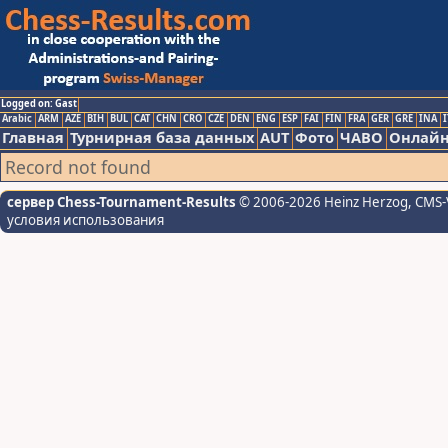
Logged on: Gast
Arabic
ARM
AZE
BIH
BUL
CAT
CHN
CRO
CZE
DEN
ENG
ESP
FAI
FIN
FRA
GER
GRE
INA
I
Главная
Турнирная база данных
AUT
Фото
ЧАВО
Онлайн
Record not found
сервер Chess-Tournament-Results
© 2006-2026 Heinz Herzog
, CMS-
условия использования