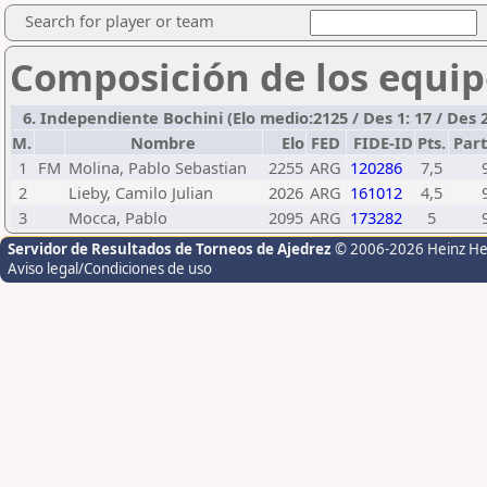
Search for player or team
Composición de los equip
6. Independiente Bochini (Elo medio:2125 / Des 1: 17 / Des 2
M.
Nombre
Elo
FED
FIDE-ID
Pts.
Part
1
FM
Molina, Pablo Sebastian
2255
ARG
120286
7,5
2
Lieby, Camilo Julian
2026
ARG
161012
4,5
3
Mocca, Pablo
2095
ARG
173282
5
Servidor de Resultados de Torneos de Ajedrez
© 2006-2026 Heinz H
Aviso legal/Condiciones de uso