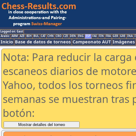
Logged on: Gast
Arabic
ARM
AZE
BIH
BUL
CAT
CHN
CRO
CZE
DEN
ENG
ESP
FAI
FIN
FRA
GER
GRE
INA
I
Inicio
Base de datos de torneos
Campeonato AUT
Imágenes
Nota: Para reducir la carga 
escaneos diarios de motor
Yahoo, todos los torneos f
semanas se muestran tras p
botón: