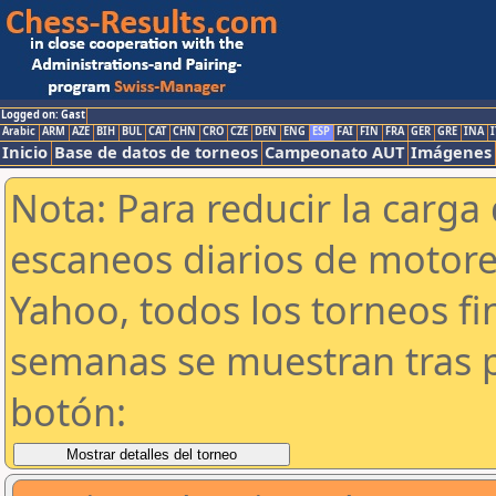
Logged on: Gast
Arabic
ARM
AZE
BIH
BUL
CAT
CHN
CRO
CZE
DEN
ENG
ESP
FAI
FIN
FRA
GER
GRE
INA
I
Inicio
Base de datos de torneos
Campeonato AUT
Imágenes
Nota: Para reducir la carga 
escaneos diarios de motor
Yahoo, todos los torneos f
semanas se muestran tras p
botón: