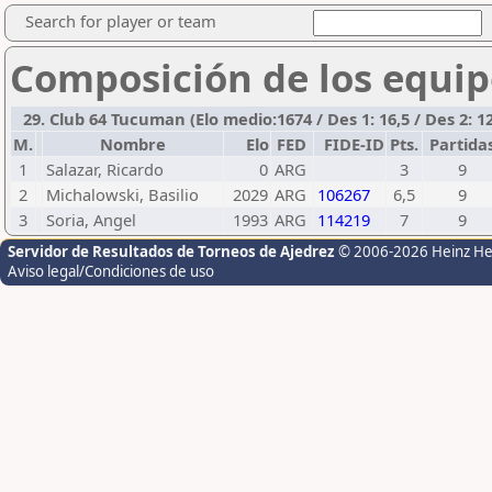
Search for player or team
Composición de los equip
29. Club 64 Tucuman (Elo medio:1674 / Des 1: 16,5 / Des 2: 12
M.
Nombre
Elo
FED
FIDE-ID
Pts.
Partida
1
Salazar, Ricardo
0
ARG
3
9
2
Michalowski, Basilio
2029
ARG
106267
6,5
9
3
Soria, Angel
1993
ARG
114219
7
9
Servidor de Resultados de Torneos de Ajedrez
© 2006-2026 Heinz H
Aviso legal/Condiciones de uso