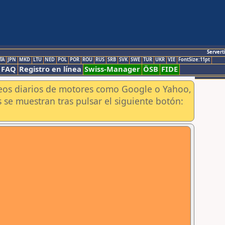
Servert
TA
JPN
MKD
LTU
NED
POL
POR
ROU
RUS
SRB
SVK
SWE
TUR
UKR
VIE
FontSize:11pt
FAQ
Registro en línea
Swiss-Manager
ÖSB
FIDE
aneos diarios de motores como Google o Yahoo,
 se muestran tras pulsar el siguiente botón: