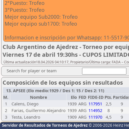
2°Puesto: Trofeo
3°Puesto: Trofeo
Mejor equipo Sub2000: Trofeo
Mejor equipo sub1700: Trofeo
Informacion e inscripción por Whatsapp: 11-5517-9
Club Argentino de Ajedrez - Torneo por equip
Viernes 17 de abril 19:30hs - CUPOS LIMITA
Última actualización18.04.2026 04:10:17, Propietario/Última carga: FADA – C
Search for player or team
Composición de los equipos sin resultados
13. APSEE (Elo medio:1929 / Des 1: 15 / Des 2: 11)
M.
Nombre
Elo
FED
FIDE-ID
Pts.
Partida
1
Calens, Diego
1939
ARG
117951
2,5
9
2
Farias, Guillermo Alejandro
1939
ARG
114952
8
9
3
Testa, Leandro
1909
ARG
111970
4,5
9
Servidor de Resultados de Torneos de Ajedrez
© 2006-2026 Heinz H