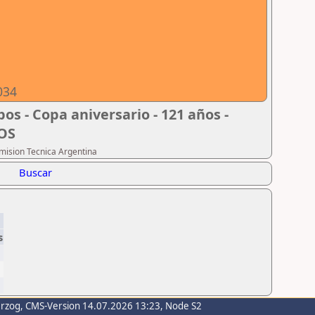
034
os - Copa aniversario - 121 años -
DOS
omision Tecnica Argentina
Buscar
s
erzog
, CMS-Version 14.07.2026 13:23, Node S2