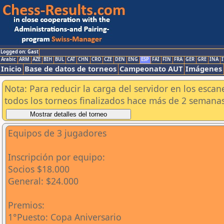
Logged on: Gast
Arabic
ARM
AZE
BIH
BUL
CAT
CHN
CRO
CZE
DEN
ENG
ESP
FAI
FIN
FRA
GER
GRE
INA
I
Inicio
Base de datos de torneos
Campeonato AUT
Imágenes
Nota: Para reducir la carga del servidor en los esc
todos los torneos finalizados hace más de 2 semanas
Equipos de 3 jugadores
Inscripción por equipo:
Socios $18.000
General: $24.000
Premios:
1°Puesto: Copa Aniversario