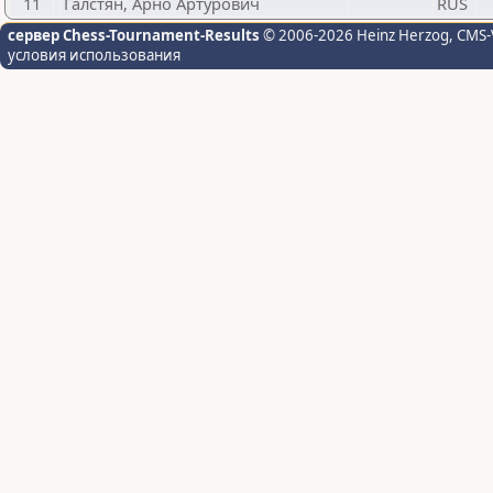
11
Галстян, Арно Артурович
RUS
сервер Chess-Tournament-Results
© 2006-2026 Heinz Herzog
, CMS-
условия использования