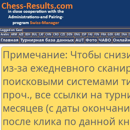
Logged on: Gast
Arabic
ARM
AZE
BIH
BUL
CAT
CHN
CRO
CZE
DEN
ENG
ESP
FAI
FIN
FRA
GER
GRE
INA
I
Главная
Турнирная база данных
AUT
Фото
ЧАВО
Онлайн
Примечание: Чтобы снизи
из-за ежедневного скани
поисковыми системами ти
проч., все ссылки на тур
месяцев (с даты окончан
после клика по данной кн