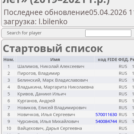
Последнее обновление05.04.2026 1
загрузка: l.bilenko
Search for player
Стартовый список
Ном.
Имя
код FIDE
ФЕД.
Р
1
Шалимов, Николай Алексеевич
RUS
2
Пирогов, Владимир
RUS
3
Белинский, Марк Владиславович
RUS
4
Владыкина, Маргарита Николаевна
RUS
5
Кривов, Даниил Ильич
RUS
6
Курганов, Андрей
RUS
7
Новиков, Елисей Владимирович
RUS
8
Новичков, Илья Сергеевич
570011630
RUS
9
Чурсинов, Илья Михайлович
540084744
RUS
10
Вайцехович, Дарья Сергеевна
RUS