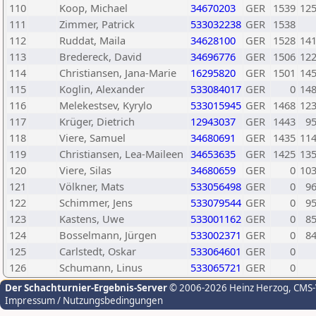
110
Koop, Michael
34670203
GER
1539
12
111
Zimmer, Patrick
533032238
GER
1538
112
Ruddat, Maila
34628100
GER
1528
14
113
Bredereck, David
34696776
GER
1506
12
114
Christiansen, Jana-Marie
16295820
GER
1501
14
115
Koglin, Alexander
533084017
GER
0
14
116
Melekestsev, Kyrylo
533015945
GER
1468
12
117
Krüger, Dietrich
12943037
GER
1443
9
118
Viere, Samuel
34680691
GER
1435
11
119
Christiansen, Lea-Maileen
34653635
GER
1425
13
120
Viere, Silas
34680659
GER
0
10
121
Völkner, Mats
533056498
GER
0
9
122
Schimmer, Jens
533079544
GER
0
9
123
Kastens, Uwe
533001162
GER
0
8
124
Bosselmann, Jürgen
533002371
GER
0
8
125
Carlstedt, Oskar
533064601
GER
0
126
Schumann, Linus
533065721
GER
0
Der Schachturnier-Ergebnis-Server
© 2006-2026 Heinz Herzog
, CMS
Impressum / Nutzungsbedingungen