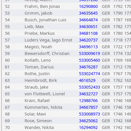
52
Frahm, Ben Jonas
16290860
GER
1792
17
53
Grimm, Jakob
34635645
GER
1790
17
54
Busch, Jonathan Luis
34664874
GER
1787
16
55
Lieb, Max
34630651
GER
1782
17
56
Priebe, Markus
34681108
GER
1780
15
57
Lüders Vega, Iago Ernst
34620737
GER
1718
17
58
Magezi, Noah
34696113
GER
1722
17
59
Bewersdorff, Christian
533009619
GER
1774
13
60
Kollath, Leno
533005460
GER
1769
16
61
Toman, Darius
34676287
GER
1712
17
62
Rothe, Justin
533024774
GER
1767
17
63
Heimbrodt, Birk
4616529
GER
1762
16
64
Straub, Jake
533052433
GER
1757
11
65
von Flottwell, Lionel
34632727
GER
1757
17
66
Krain, Rafael
12988766
GER
1746
16
67
Kümmerlen, Nikita
34667857
GER
1746
15
68
Solar, Mavi
533008973
GER
1746
14
69
Rose, Simeon
34625062
GER
1742
16
70
Wander, Nikita
16294092
GER
1742
16