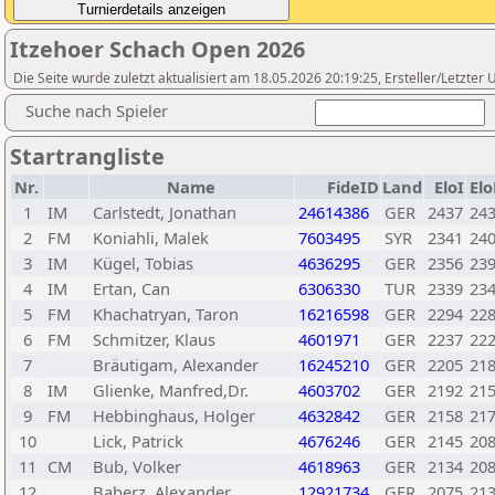
Itzehoer Schach Open 2026
Die Seite wurde zuletzt aktualisiert am 18.05.2026 20:19:25, Ersteller/Letzte
Suche nach Spieler
Startrangliste
Nr.
Name
FideID
Land
EloI
El
1
IM
Carlstedt, Jonathan
24614386
GER
2437
24
2
FM
Koniahli, Malek
7603495
SYR
2341
24
3
IM
Kügel, Tobias
4636295
GER
2356
23
4
IM
Ertan, Can
6306330
TUR
2339
23
5
FM
Khachatryan, Taron
16216598
GER
2294
22
6
FM
Schmitzer, Klaus
4601971
GER
2237
22
7
Bräutigam, Alexander
16245210
GER
2205
21
8
IM
Glienke, Manfred,Dr.
4603702
GER
2192
21
9
FM
Hebbinghaus, Holger
4632842
GER
2158
21
10
Lick, Patrick
4676246
GER
2145
20
11
CM
Bub, Volker
4618963
GER
2134
20
12
Baberz, Alexander
12921734
GER
2075
21