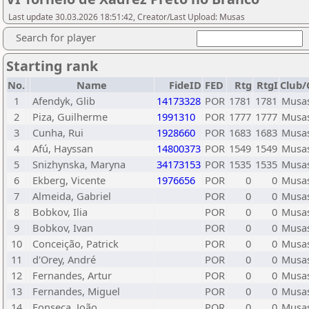
Last update 30.03.2026 18:51:42, Creator/Last Upload: Musas
Search for player
Starting rank
No.
Name
FideID
FED
Rtg
RtgI
Club/
1
Afendyk, Glib
14173328
POR
1781
1781
Musa
2
Piza, Guilherme
1991310
POR
1777
1777
Musa
3
Cunha, Rui
1928660
POR
1683
1683
Musa
4
Afú, Hayssan
14800373
POR
1549
1549
Musa
5
Snizhynska, Maryna
34173153
POR
1535
1535
Musa
6
Ekberg, Vicente
1976656
POR
0
0
Musa
7
Almeida, Gabriel
POR
0
0
Musa
8
Bobkov, Ilia
POR
0
0
Musa
9
Bobkov, Ivan
POR
0
0
Musa
10
Conceição, Patrick
POR
0
0
Musa
11
d'Orey, André
POR
0
0
Musa
12
Fernandes, Artur
POR
0
0
Musa
13
Fernandes, Miguel
POR
0
0
Musa
14
Fonseca, João
POR
0
0
Musa