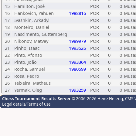
15
Hamilton, José
POR
0
0
Musa
16
Hankovich, Yahuen
1988816
POR
0
0
Musa
17
Ivashkin, Arkadyi
POR
0
0
Musa
18
Monteiro, Daniel
POR
0
0
Musa
19
Nascimento, Guttemberg
POR
0
0
Musa
20
Nikonov, Matvey
1989979
POR
0
0
Musa
21
Pinho, Isaac
1993526
POR
0
0
Musa
22
Pinto, Afonso
POR
0
0
Musa
23
Pinto, João
1993364
POR
0
0
Musa
24
Rocha, Samuel
1980599
POR
0
0
Musa
25
Rosa, Pedro
POR
0
0
Musa
26
Teixeira, Matheus
POR
0
0
Musa
27
Yermak, Oleg
1993259
POR
0
0
Musa
Chess-Tournament-Results-Server
© 2006-2026 Heinz Herzog
, CMS-
Legal details/Terms of use