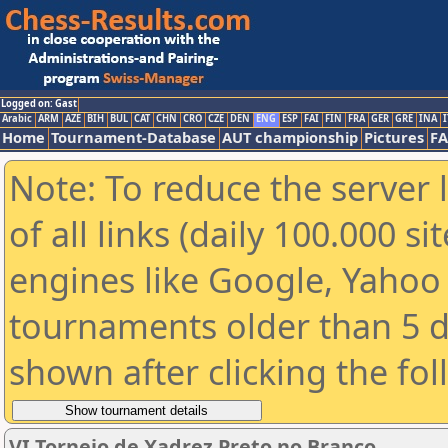
Logged on: Gast
Arabic
ARM
AZE
BIH
BUL
CAT
CHN
CRO
CZE
DEN
ENG
ESP
FAI
FIN
FRA
GER
GRE
INA
I
Home
Tournament-Database
AUT championship
Pictures
F
Note: To reduce the server 
of all links (daily 100.000 s
engines like Google, Yahoo a
tournaments older than 5 d
shown after clicking the fo
VI Torneio de Xadrez Preto no Branco