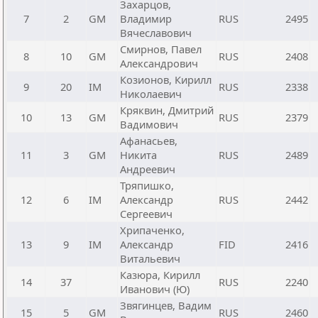
Захарцов,
7
2
GM
Владимир
RUS
2495
Вячеславович
Смирнов, Павел
8
10
GM
RUS
2408
Александрович
Козионов, Кирилл
9
20
IM
RUS
2338
Николаевич
Кряквин, Дмитрий
10
13
GM
RUS
2379
Вадимович
Афанасьев,
11
3
GM
Никита
RUS
2489
Андреевич
Тряпишко,
12
6
IM
Александр
RUS
2442
Сергеевич
Хрипаченко,
13
9
IM
Александр
FID
2416
Витальевич
Казюра, Кирилл
14
37
RUS
2240
Иванович (Ю)
Звягинцев, Вадим
15
5
GM
RUS
2460