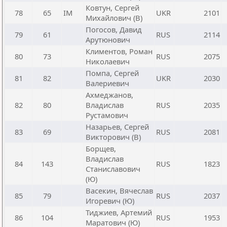
Ковтун, Сергей
78
65
IM
UKR
2101
Михайлович (В)
Погосов, Давид
79
61
RUS
2114
Арутюнович
Климентов, Роман
80
73
RUS
2075
Николаевич
Помпа, Сергей
81
82
UKR
2030
Валериевич
Ахмеджанов,
82
80
Владислав
RUS
2035
Рустамович
Назарьев, Сергей
83
69
RUS
2081
Викторович (В)
Борщев,
Владислав
84
143
RUS
1823
Станиславович
(Ю)
Васекин, Вячеслав
85
79
RUS
2037
Игоревич (Ю)
Тиджиев, Артемий
86
104
RUS
1953
Маратович (Ю)