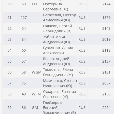
50
59
FM
Екатерина
RUS
2124
Сергеевна (Ж)
Багателия, Нестор
51
127
RUS
1879
Алмасович (Ю)
Галахов, Сергей
52
54
RUS
2143
Леонидович (В)
Зубов, Илья
53
84
RUS
2019
Андреевич (Ю)
Гурьянов, Данил
54
60
RUS
2118
Алексеевич
Белов, Андрей
55
57
RUS
2137
Андреевич (Ю)
Томилова, Елена
56
58
WGM
RUS
2131
Геннадьевна (Ж)
Мамченко, Степан
57
75
RUS
2057
Николаевич (Ю)
Сухарева, Евгения
58
49
WFM
RUS
2158
Сергеевна (Ж)
Глейзеров,
59
36
GM
Евгений
RUS
2254
Эммануилович (В)