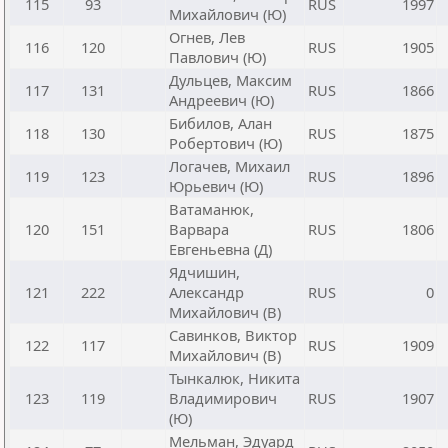
115
93
RUS
1997
Михайлович (Ю)
Огнев, Лев
116
120
RUS
1905
Павлович (Ю)
Дульцев, Максим
117
131
RUS
1866
Андреевич (Ю)
Бибилов, Алан
118
130
RUS
1875
Робертович (Ю)
Логачев, Михаил
119
123
RUS
1896
Юрьевич (Ю)
Ватаманюк,
120
151
Варвара
RUS
1806
Евгеньевна (Д)
Ядчишин,
121
222
Александр
RUS
0
Михайлович (В)
Савинков, Виктор
122
117
RUS
1909
Михайлович (В)
Тынкалюк, Никита
123
119
Владимирович
RUS
1907
(Ю)
Мельман, Эдуард