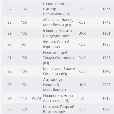
Шаповалов,
87
132
Виктор
RUS
1866
Васильевич (В)
Абхазава, Давид
88
163
RUS
1743
Мерабович (Ю)
Юшков, Никита
89
102
UKR
1961
Владимирович
Филин, Сергей
90
95
RUS
1985
Юрьевич
Непомнящий,
91
155
Тимур Омерович
RUS
1785
(Ю)
Келехсаев, Вадим
92
106
RUS
1948
Гочаевич (Ю)
Литвинчук,
93
90
Николай
UKR
2007
Михайлович
Иващенко, Анна
94
116
WCM
FID
1913
Алексеевна (Д)
Ковалев, Георгий
95
128
RUS
1879
Варткесович