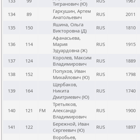
133
99
RUS
1967
Тигранович (Ю)
Гаркушин, Артем
134
89
RUS
2011
Анатольевич
Яшина, Ольга
135
150
RUS
1810
Викторовна (Д)
Афанасьева,
136
114
Мария
RUS
1915
Эдуардовна (Ж)
Королев, Максим
137
124
RUS
1889
Владимирович
Попухов, Иван
138
152
RUS
1798
Михайлович (Ю)
Щербаков,
139
164
Никита
RUS
1740
Дмитриевич (Ю)
Третьяков,
140
121
FM
Александр
RUS
1900
Владимирович
Бережной, Иван
141
122
RUS
1897
Сергеевич (Ю)
Воробьев,