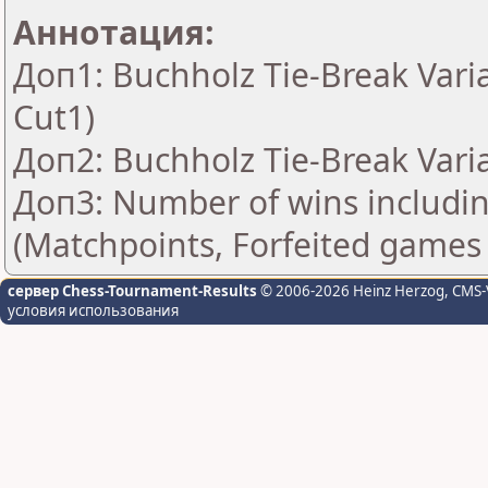
Аннотация:
Доп1: Buchholz Tie-Break Vari
Cut1)
Доп2: Buchholz Tie-Break Vari
Доп3: Number of wins includin
(Matchpoints, Forfeited games
сервер Chess-Tournament-Results
© 2006-2026 Heinz Herzog
, CMS-
условия использования