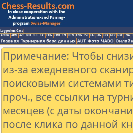
Logged on: Gast
Arabic
ARM
AZE
BIH
BUL
CAT
CHN
CRO
CZE
DEN
ENG
ESP
FAI
FIN
FRA
GER
GRE
INA
I
Главная
Турнирная база данных
AUT
Фото
ЧАВО
Онлайн
Примечание: Чтобы снизи
из-за ежедневного скани
поисковыми системами ти
проч., все ссылки на тур
месяцев (с даты окончан
после клика по данной кн