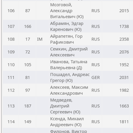
Мозговой,
106
87
Александр
RUS
2015
Витальевич (Ю)
Абрамян, Эдгар
107
166
RUS
1738
Каренович (Ю)
Айрапетян, Гор
108
17
IM
RUS
2358
Рафикович
Семкин, Дмитрий
109
72
RUS
2076
Алексеевич
Иванова, Татьяна
110
105
RUS
1952
Валерьевна (Д)
Пошадел, Андреас
111
81
GER
2031
Грегор (Ю)
Алексеев, Максим
112
97
RUS
1982
Александрович
Медведев,
113
187
Дмитрий
RUS
1663
Сергеевич (Ю)
Ксенда, Михаил
114
149
RUS
1811
Андреевич (Ю)
Филонов, Виктор