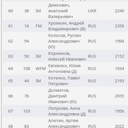
Демкович,
60
38
IM
Анатолий
UKR
2240
Валерьевич
Хромкин, Андрей
61
16
FM
RUS
2359
Владимирович (В)
Колосов, Руслан
62
94
Александрович
RUS
1994
(Ю)
Корнюков,
63
50
IM
RUS
2152
Алексей Иванович
Евтеенко, Юлия
64
108
WFM
RUS
1934
Антоновна (Д)
Котенко, Павел
65
44
IM
RUS
2193
Петрович
Долматов,
66
76
Дмитрий
RUS
2055
Иванович (Ю)
Лопухова, Анна
67
103
RUS
1956
Александровна (Д)
Асютин, Артем
68
83
Александрович
RUS
2022