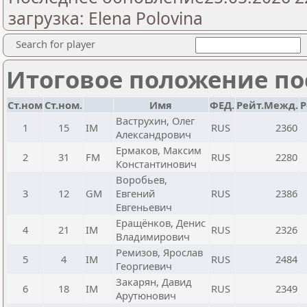
загрузка: Elena Polovina
Search for player
Итоговое положение пос
Ст.ном
Ст.ном.
Имя
ФЕД.
Рейт.Межд.
Р
Ваструхин, Олег
1
15
IM
RUS
2360
Александрович
Ермаков, Максим
2
31
FM
RUS
2280
Константинович
Воробьев,
3
12
GM
Евгений
RUS
2386
Евгеньевич
Еращёнков, Денис
4
21
IM
RUS
2326
Владимирович
Ремизов, Ярослав
5
4
IM
RUS
2484
Георгиевич
Закарян, Давид
6
18
IM
RUS
2349
Арутюнович