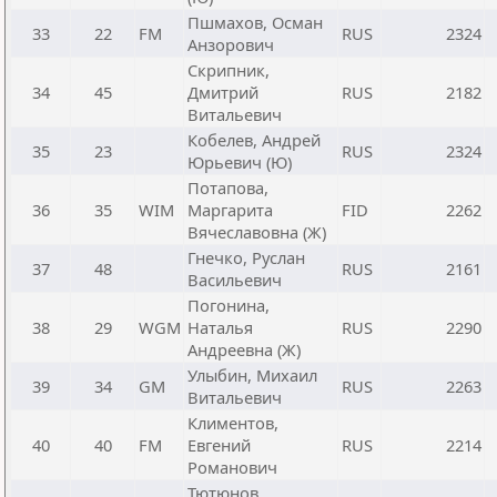
Пшмахов, Осман
33
22
FM
RUS
2324
Анзорович
Скрипник,
34
45
Дмитрий
RUS
2182
Витальевич
Кобелев, Андрей
35
23
RUS
2324
Юрьевич (Ю)
Потапова,
36
35
WIM
Маргарита
FID
2262
Вячеславовна (Ж)
Гнечко, Руслан
37
48
RUS
2161
Васильевич
Погонина,
38
29
WGM
Наталья
RUS
2290
Андреевна (Ж)
Улыбин, Михаил
39
34
GM
RUS
2263
Витальевич
Климентов,
40
40
FM
Евгений
RUS
2214
Романович
Тютюнов,