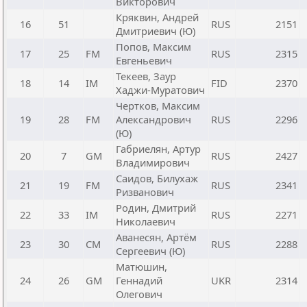
Викторович
Кряквин, Андрей
16
51
RUS
2151
Дмитриевич (Ю)
Попов, Максим
17
25
FM
RUS
2315
Евгеньевич
Текеев, Заур
18
14
IM
FID
2370
Хаджи-Муратович
Чертков, Максим
19
28
FM
Александрович
RUS
2296
(Ю)
Габриелян, Артур
20
7
GM
RUS
2427
Владимирович
Саидов, Билухаж
21
19
FM
RUS
2341
Ризванович
Родин, Дмитрий
22
33
IM
RUS
2271
Николаевич
Аванесян, Артём
23
30
CM
RUS
2288
Сергеевич (Ю)
Матюшин,
24
26
GM
Геннадий
UKR
2314
Олегович