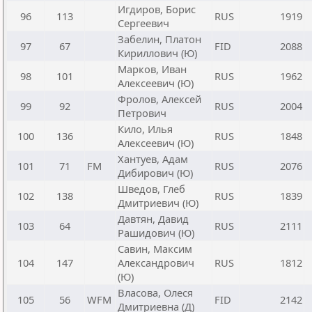
Игдиров, Борис
96
113
RUS
1919
Сергеевич
Забелин, Платон
97
67
FID
2088
Кириллович (Ю)
Марков, Иван
98
101
RUS
1962
Алексеевич (Ю)
Фролов, Алексей
99
92
RUS
2004
Петрович
Кило, Илья
100
136
RUS
1848
Алексеевич (Ю)
Хантуев, Адам
101
71
FM
RUS
2076
Дибирович (Ю)
Шведов, Глеб
102
138
RUS
1839
Дмитриевич (Ю)
Давтян, Давид
103
64
RUS
2111
Рашидович (Ю)
Савин, Максим
104
147
Александрович
RUS
1812
(Ю)
Власова, Олеся
105
56
WFM
FID
2142
Дмитриевна (Д)