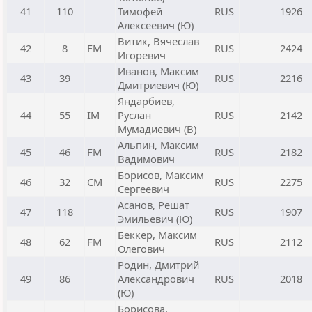
41
110
Тимофей
RUS
1926
Алексеевич (Ю)
Витик, Вячеслав
42
8
FM
RUS
2424
Игоревич
Иванов, Максим
43
39
RUS
2216
Дмитриевич (Ю)
Яндарбиев,
44
55
IM
Руслан
RUS
2142
Мумадиевич (В)
Альпин, Максим
45
46
FM
RUS
2182
Вадимович
Борисов, Максим
46
32
CM
RUS
2275
Сергеевич
Асанов, Решат
47
118
RUS
1907
Эмильевич (Ю)
Беккер, Максим
48
62
FM
RUS
2112
Олегович
Родин, Дмитрий
49
86
Александрович
RUS
2018
(Ю)
Борисова,