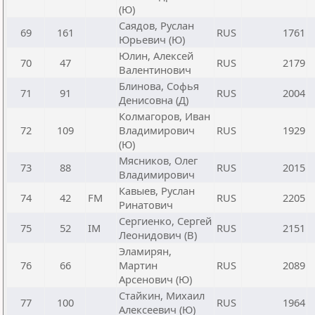
(Ю)
Саядов, Руслан
69
161
RUS
1761
Юрьевич (Ю)
Юлин, Алексей
70
47
RUS
2179
Валентинович
Блинова, Софья
71
91
RUS
2004
Денисовна (Д)
Колмагоров, Иван
72
109
Владимирович
RUS
1929
(Ю)
Мясников, Олег
73
88
RUS
2015
Владимирович
Кавыев, Руслан
74
42
FM
RUS
2205
Ринатович
Сергиенко, Сергей
75
52
IM
RUS
2151
Леонидович (В)
Эламирян,
76
66
Мартин
RUS
2089
Арсенович (Ю)
Стайкин, Михаил
77
100
RUS
1964
Алексеевич (Ю)