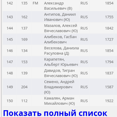
142
135
FM
Александр
RUS
1854
Васильевич (В)
Антипов, Даниил
143
162
RUS
1755
Иванович (Ю)
Мазалов, Алексей
144
137
RUS
1842
Вячеславович (Ю)
Алибеков, Гасбан
145
169
RUS
1727
Алибекович
Веселова, Даниэла
146
134
RUS
1854
Расуловна (Д)
Карапетян,
147
153
RUS
1794
Альберт Юрьевич
Давидов, Тигран
148
139
RUS
1837
Вячеславович (Ю)
Семено, Андрей
149
204
Владимирович
RUS
1587
(Ю)
Камалян, Арман
150
112
RUS
1922
Михайлович (Ю)
Показать полный список