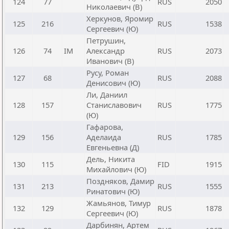
124
77
RUS
2050
Николаевич (В)
Херкунов, Яромир
125
216
RUS
1538
Сергеевич (Ю)
Петрушин,
126
74
IM
Александр
RUS
2073
Иванович (В)
Русу, Роман
127
68
RUS
2088
Денисович (Ю)
Ли, Даниил
128
157
Станиславович
RUS
1775
(Ю)
Гафарова,
129
156
Аделаида
RUS
1785
Евгеньевна (Д)
Дель, Никита
130
115
FID
1915
Михайлович (Ю)
Поздняков, Дамир
131
213
RUS
1555
Ринатович (Ю)
Жамьянов, Тимур
132
129
RUS
1878
Сергеевич (Ю)
Дарбинян, Артем