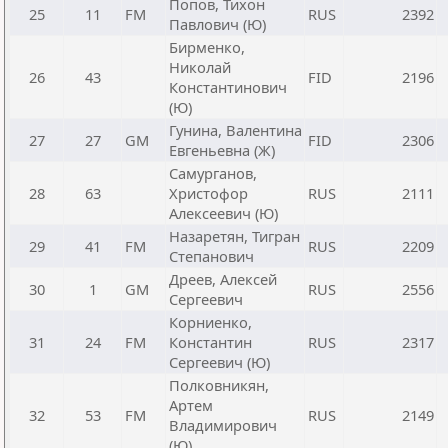
Попов, Тихон
25
11
FM
RUS
2392
Павлович (Ю)
Бирменко,
Николай
26
43
FID
2196
Константинович
(Ю)
Гунина, Валентина
27
27
GM
FID
2306
Евгеньевна (Ж)
Самурганов,
28
63
Христофор
RUS
2111
Алексеевич (Ю)
Назаретян, Тигран
29
41
FM
RUS
2209
Степанович
Дреев, Алексей
30
1
GM
RUS
2556
Сергеевич
Корниенко,
31
24
FM
Константин
RUS
2317
Сергеевич (Ю)
Полковникян,
Артем
32
53
FM
RUS
2149
Владимирович
(Ю)