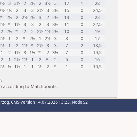
2½
3
3½
2
2½
2
3½
3
17
1
28
2½
1½
2
3
3
2½
3
2½
15
0
24,5
*
2½
2
2½
2½
3
2
2½
13
0
23
1½
*
1½
3
3
2
3
3½
11
0
22,5
2
2½
*
2
2
2½
1½
2½
10
0
19
1½
1
2
*
2½
1
2½
3
8
0
17
1½
1
2
1½
*
2½
3
3
7
2
18,5
1
2
1½
3
1½
*
2
3½
7
0
19,5
2
1
2½
1½
1
2
*
2
5
0
16
1½
½
1½
1
1
½
2
*
1
0
10,5
)
p according to Matchpoints
erzog
, CMS-Version 14.07.2026 13:23, Node S2