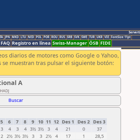
Servert
TA
JPN
MKD
LTU
NED
POL
POR
ROU
RUS
SRB
SVK
SWE
TUR
UKR
VIE
FontSize:11pt
FAQ
Registro en línea
Swiss-Manager
ÖSB
FIDE
aneos diarios de motores como Google o Yahoo,
 se muestran tras pulsar el siguiente botón:
ional A
LHADJ
Buscar
5
6
7
8
9
10
11
12
Des 1
Des 2
Des 3
3
4
3
4
3½
3½
3
4
21
0
37
2
2½
3½
3½
3
3
2½
4
17
1
28,5