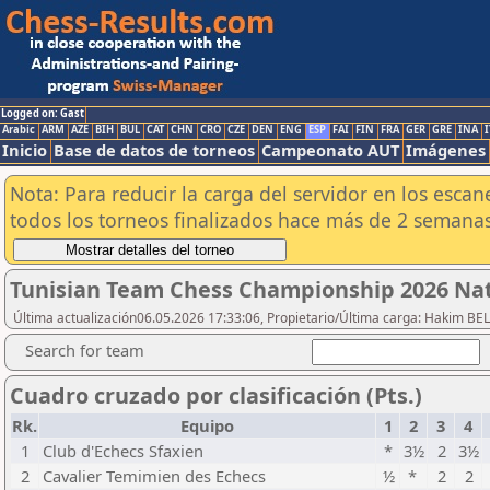
Logged on: Gast
Arabic
ARM
AZE
BIH
BUL
CAT
CHN
CRO
CZE
DEN
ENG
ESP
FAI
FIN
FRA
GER
GRE
INA
I
Inicio
Base de datos de torneos
Campeonato AUT
Imágenes
Nota: Para reducir la carga del servidor en los esc
todos los torneos finalizados hace más de 2 semanas
Tunisian Team Chess Championship 2026 Nat
Última actualización06.05.2026 17:33:06, Propietario/Última carga: Hakim BE
Search for team
Cuadro cruzado por clasificación (Pts.)
Rk.
Equipo
1
2
3
4
1
Club d'Echecs Sfaxien
*
3½
2
3½
2
Cavalier Temimien des Echecs
½
*
2
2