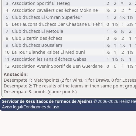
3
Association Sportif El Hezeg
2
2
*
2
4
Association cavaliers des échecs Moknine
½
2
2
*
5
Club d'Echecs El Omran Superieur
1
2
1½
1½
6
Les Faucons d'Echecs Dar Chaabane El Fehri
0
1½
1
2½
7
Club d'Echecs El Metouia
1
½
½
2
8
Club Bizertin des échecs
0
½
2
1
9
Club d'Echecs Bousalem
½
1
1½
1
10
La Tour Blanche Ksibet El Mediouni
½
1
2
1½
11
Association les Fans d'échecs Gabes
1
1½
½
1
12
Association Avenir Sportif de Ben Guerdane
0
0
1
1½
Anotación:
Desempate 1: Matchpoints (2 for wins, 1 for Draws, 0 for Losses
Desempate 2: The results of the teams in then same point grou
Desempate 3: points (game-points)
Servidor de Resultados de Torneos de Ajedrez
© 2006-2026 Heinz H
Aviso legal/Condiciones de uso