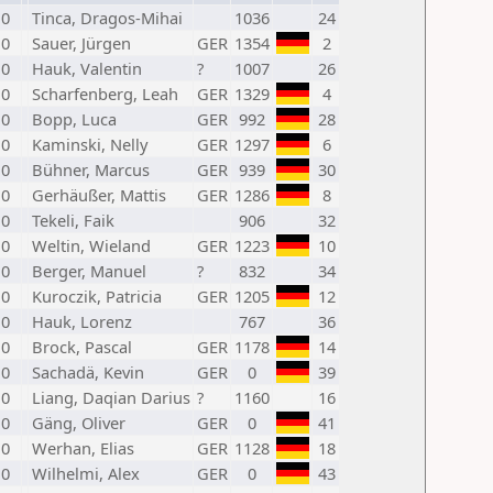
0
Tinca, Dragos-Mihai
1036
24
0
Sauer, Jürgen
GER
1354
2
0
Hauk, Valentin
?
1007
26
0
Scharfenberg, Leah
GER
1329
4
0
Bopp, Luca
GER
992
28
0
Kaminski, Nelly
GER
1297
6
0
Bühner, Marcus
GER
939
30
0
Gerhäußer, Mattis
GER
1286
8
0
Tekeli, Faik
906
32
0
Weltin, Wieland
GER
1223
10
0
Berger, Manuel
?
832
34
0
Kuroczik, Patricia
GER
1205
12
0
Hauk, Lorenz
767
36
0
Brock, Pascal
GER
1178
14
0
Sachadä, Kevin
GER
0
39
0
Liang, Daqian Darius
?
1160
16
0
Gäng, Oliver
GER
0
41
0
Werhan, Elias
GER
1128
18
0
Wilhelmi, Alex
GER
0
43