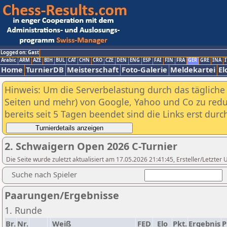
Logged on: Gast
Arabic
ARM
AZE
BIH
BUL
CAT
CHN
CRO
CZE
DEN
ENG
ESP
FAI
FIN
FRA
GER
GRE
INA
I
Home
TurnierDB
Meisterschaft
Foto-Galerie
Meldekartei
El
Hinweis: Um die Serverbelastung durch das tägliche D
Seiten und mehr) von Google, Yahoo und Co zu reduz
bereits seit 5 Tagen beendet sind die Links erst dur
2. Schwaigern Open 2026 C-Turnier
Die Seite wurde zuletzt aktualisiert am 17.05.2026 21:41:45, Ersteller/Letzte
Suche nach Spieler
Paarungen/Ergebnisse
1. Runde
Br.
Nr.
Weiß
FED
Elo
Pkt.
Ergebnis
P