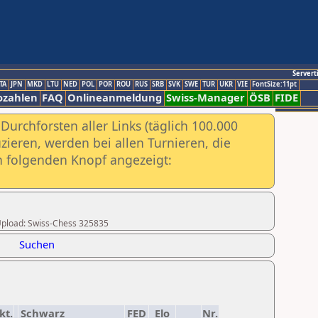
Servert
TA
JPN
MKD
LTU
NED
POL
POR
ROU
RUS
SRB
SVK
SWE
TUR
UKR
VIE
FontSize:11pt
ozahlen
FAQ
Onlineanmeldung
Swiss-Manager
ÖSB
FIDE
urchforsten aller Links (täglich 100.000
ieren, werden bei allen Turnieren, die
ch folgenden Knopf angezeigt:
r Upload: Swiss-Chess 325835
Suchen
kt.
Schwarz
FED
Elo
Nr.