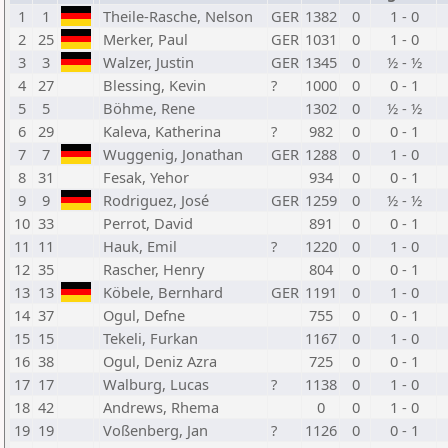
1
1
Theile-Rasche, Nelson
GER
1382
0
1 - 0
2
25
Merker, Paul
GER
1031
0
1 - 0
3
3
Walzer, Justin
GER
1345
0
½ - ½
4
27
Blessing, Kevin
?
1000
0
0 - 1
5
5
Böhme, Rene
1302
0
½ - ½
6
29
Kaleva, Katherina
?
982
0
0 - 1
7
7
Wuggenig, Jonathan
GER
1288
0
1 - 0
8
31
Fesak, Yehor
934
0
0 - 1
9
9
Rodriguez, José
GER
1259
0
½ - ½
10
33
Perrot, David
891
0
0 - 1
11
11
Hauk, Emil
?
1220
0
1 - 0
12
35
Rascher, Henry
804
0
0 - 1
13
13
Köbele, Bernhard
GER
1191
0
1 - 0
14
37
Ogul, Defne
755
0
0 - 1
15
15
Tekeli, Furkan
1167
0
1 - 0
16
38
Ogul, Deniz Azra
725
0
0 - 1
17
17
Walburg, Lucas
?
1138
0
1 - 0
18
42
Andrews, Rhema
0
0
1 - 0
19
19
Voßenberg, Jan
?
1126
0
0 - 1