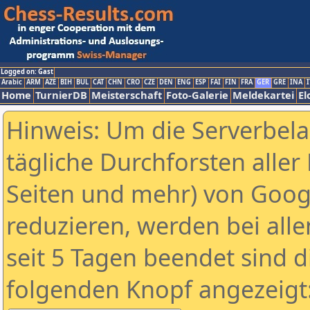
Logged on: Gast
Arabic
ARM
AZE
BIH
BUL
CAT
CHN
CRO
CZE
DEN
ENG
ESP
FAI
FIN
FRA
GER
GRE
INA
I
Home
TurnierDB
Meisterschaft
Foto-Galerie
Meldekartei
El
Hinweis: Um die Serverbel
tägliche Durchforsten aller 
Seiten und mehr) von Goog
reduzieren, werden bei alle
seit 5 Tagen beendet sind d
folgenden Knopf angezeigt