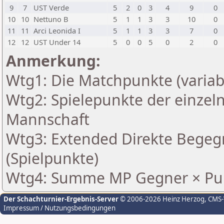
9
7
UST Verde
5
2
0
3
4
9
0
10
10
Nettuno B
5
1
1
3
3
10
0
11
11
Arci Leonida I
5
1
1
3
3
7
0
12
12
UST Under 14
5
0
0
5
0
2
0
Anmerkung:
Wtg1: Die Matchpunkte (variab
Wtg2: Spielepunkte der einzeln
Mannschaft
Wtg3: Extended Direkte Begeg
(Spielpunkte)
Wtg4: Summe MP Gegner × Pun
Der Schachturnier-Ergebnis-Server
© 2006-2026 Heinz Herzog
, CMS
Impressum / Nutzungsbedingungen