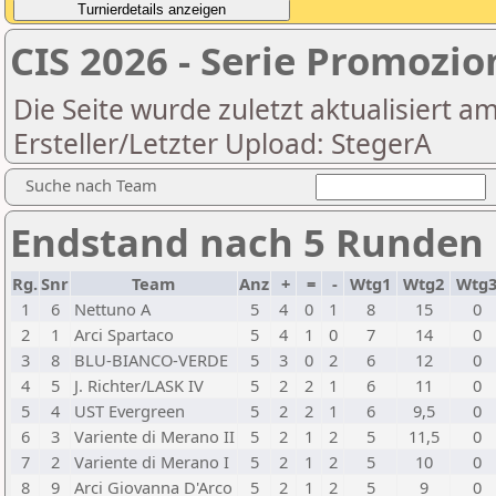
CIS 2026 - Serie Promozio
Die Seite wurde zuletzt aktualisiert a
Ersteller/Letzter Upload: StegerA
Suche nach Team
Endstand nach 5 Runden
Rg.
Snr
Team
Anz
+
=
-
Wtg1
Wtg2
Wtg
1
6
Nettuno A
5
4
0
1
8
15
0
2
1
Arci Spartaco
5
4
1
0
7
14
0
3
8
BLU-BIANCO-VERDE
5
3
0
2
6
12
0
4
5
J. Richter/LASK IV
5
2
2
1
6
11
0
5
4
UST Evergreen
5
2
2
1
6
9,5
0
6
3
Variente di Merano II
5
2
1
2
5
11,5
0
7
2
Variente di Merano I
5
2
1
2
5
10
0
8
9
Arci Giovanna D'Arco
5
2
1
2
5
9
0