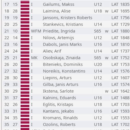
17
15
I
Gailums, Makss
U12
LAT
1835
18
28
I
Laimina, Alise
U18
w
LAT
1695
19
19
I
Jansons, Kristers Roberts
LAT
1756
20
25
I
Stankevics, Kristians
U14
LAT
1729
21
10
WFM
Priedite, Ingrida
S65
w
LAT
1880
22
14
I
Nilovs, Artemijs
U12
LAT
1848
23
16
I
Dabols, Janis Marks
U16
LAT
1810
24
24
I
Aliev, Arif
U14
LAT
1737
25
21
MK
Osobskaja, Zinaida
S65
w
LAT
1752
26
20
I
Bitenieks, Dominiks
U20
LAT
1753
27
32
I
Noreikis, Konstantins
U14
LAT
1576
28
30
I
Liepins, Arturs
U12
LAT
1607
29
33
I
Gilba, Janis Arturs
U16
LAT
1574
30
29
I
Ikstena, Sarlote
w
LAT
1642
31
37
I
Kalnins, Eduards
U16
LAT
1488
32
26
I
Eglitis, Kristaps
U18
LAT
1703
33
31
I
Kantans, Jekabs
U16
LAT
1593
34
35
I
Kromans, Rinalds
U12
LAT
1553
35
27
I
Ozolins, Roberts
U18
LAT
1702