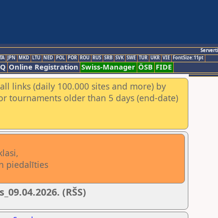
Servert
TA
JPN
MKD
LTU
NED
POL
POR
ROU
RUS
SRB
SVK
SWE
TUR
UKR
VIE
FontSize:11pt
AQ
Online Registration
Swiss-Manager
ÖSB
FIDE
ll links (daily 100.000 sites and more) by
for tournaments older than 5 days (end-date)
lasi,
un piedalīties
_09.04.2026. (RŠS)