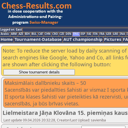
Logged on: Gast
Arabic
ARM
AZE
BIH
BUL
CAT
CHN
CRO
CZE
DEN
ENG
ESP
FAI
FIN
FRA
GER
GRE
INA
I
Home
Tournament-Database
AUT championship
Pictures
F
Note: To reduce the server load by daily scanning of a
search engines like Google, Yahoo and Co, all links 
are shown after clicking the following button:
Maksimālais dalībnieku skaits – 50
Sacensībās var piedalīties šahisti ar vismaz I sporta k
II sporta klases šahisti var pieteikties kā rezervisti, 
sacensībās, ja būs brīvas vietas.
Lielmeistara Jāņa Klovāna 15. piemiņas kauss
Last update 09.04.2026 20:32:28, Creator/Last Upload: savieniba