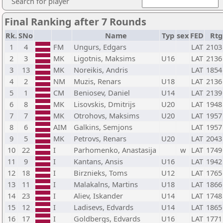
Search for player
Final Ranking after 7 Rounds
Rk.
SNo
Name
Typ
sex
FED
Rtg
1
4
FM
Ungurs, Edgars
LAT
2103
2
3
MK
Ligotnis, Maksims
U16
LAT
2136
3
13
MK
Noreikis, Andris
LAT
1854
4
2
NM
Muzis, Renars
U18
LAT
2136
5
1
CM
Beniosev, Daniel
U14
LAT
2139
6
8
MK
Lisovskis, Dmitrijs
U20
LAT
1948
7
7
MK
Otrohovs, Maksims
U20
LAT
1957
8
6
AIM
Galkins, Semjons
LAT
1957
9
5
MK
Petrovs, Renars
U20
LAT
2043
10
22
I
Parhomenko, Anastasija
w
LAT
1749
11
9
I
Kantans, Ansis
U16
LAT
1942
12
18
I
Birznieks, Toms
U12
LAT
1765
13
11
I
Malakalns, Martins
U18
LAT
1866
14
23
I
Aliev, Iskander
U14
LAT
1748
15
12
I
Ladisevs, Edvards
U14
LAT
1865
16
17
I
Goldbergs, Edvards
U16
LAT
1771