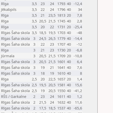
Rīga
3,5
23
24
1793
40
-12,4
Jēkabpils
3,5
22
24
1796
40
34
Rīga
3,5
21
23,5
1813
20
7,8
Rīga
3,5
20,5
21,5
1745
40
2,8
Rīga
3,5
20
22
1731
20
-25,4
Rīgas Šaha skola
3,5
18,5
19,5
1703
40
-48
Rīgas Šaha skola
3
24,5
26,5
1779
40
-14,4
Rīgas Šaha skola
3
22
23
1707
40
-12
Rīga
3
21
23
1730
20
-6,8
Jūrmala
3
20,5
21,5
1709
20
-10,8
Rīgas Šaha skola
3
20,5
21,5
1601
40
6,4
Rīgas Šaha skola
3
19
21
1641
40
7,6
Rīgas Šaha skola
3
18
19
1610
40
8
Rīga
2,5
20
22,5
1657
20
1,4
Rīgas Šaha skola
2,5
19,5
20,5
1581
40
15,6
Rīgas Šaha skola
2,5
19
20,5
1550
40
-41,2
RŠS / Garkalne
2
23
24
1611
40
1,2
Rīgas Šaha skola
2
21,5
24
1632
40
11,6
Rīgas Šaha skola
2
17,5
18,5
1537
40
-65,6