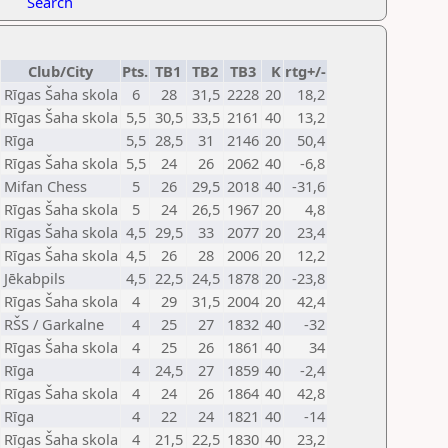
Search
Club/City
Pts.
TB1
TB2
TB3
K
rtg+/-
Rīgas Šaha skola
6
28
31,5
2228
20
18,2
Rīgas Šaha skola
5,5
30,5
33,5
2161
40
13,2
Rīga
5,5
28,5
31
2146
20
50,4
Rīgas Šaha skola
5,5
24
26
2062
40
-6,8
Mifan Chess
5
26
29,5
2018
40
-31,6
Rīgas Šaha skola
5
24
26,5
1967
20
4,8
Rīgas Šaha skola
4,5
29,5
33
2077
20
23,4
Rīgas Šaha skola
4,5
26
28
2006
20
12,2
Jēkabpils
4,5
22,5
24,5
1878
20
-23,8
Rīgas Šaha skola
4
29
31,5
2004
20
42,4
RŠS / Garkalne
4
25
27
1832
40
-32
Rīgas Šaha skola
4
25
26
1861
40
34
Rīga
4
24,5
27
1859
40
-2,4
Rīgas Šaha skola
4
24
26
1864
40
42,8
Rīga
4
22
24
1821
40
-14
Rīgas Šaha skola
4
21,5
22,5
1830
40
23,2