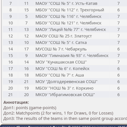
7
11
МАОУ "СОШ № 5" г. Усть-Катав
7
8
15
МБОУ "СОШ № 112" г. Трехгорный
6
9
5
МБОУ "СОШ № 116" г. Челябинск
7
10
7
МБОУ "СОШ № 121" г. Челябинск
7
11
13
МАОУ "Лицей №№ 77" г. Челябинск
7
12
12
МАОУ СОШ № 25 г. Златоуст
7
13
10
МАОУ "СОШ № 5" г. Сатка
7
14
17
МУСОШ № 7 г. Чебаркуль
6
15
9
МАОУ "Гимназия № 93" г. Челябинск
7
16
14
МОУ "Кунашакская СОШ"
7
17
16
МОУ "СОШ № 6" г. Копейск
6
18
18
МБОУ "СОШ № 7" г. Аша
6
19
21
МОУ "Долгодеревенская СОШ"
6
20
19
МБОУ "НОШ № 3" г. Коркино
6
21
20
МКОУ "Ибрагимовская ООШ"
6
Аннотация:
Доп1: points (game-points)
Доп2: Matchpoints (2 for wins, 1 for Draws, 0 for Losses)
Доп3: The results of the teams in then same point group accor