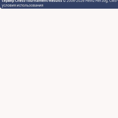
сервер Chess-Tournament-Results
© 2006-2026 Heinz Herzog
, CMS-
условия использования