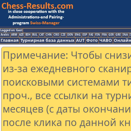
Logged on: Gast
Arabic
ARM
AZE
BIH
BUL
CAT
CHN
CRO
CZE
DEN
ENG
ESP
FAI
FIN
FRA
GER
GRE
INA
I
Главная
Турнирная база данных
AUT
Фото
ЧАВО
Онлайн
Примечание: Чтобы снизи
из-за ежедневного скани
поисковыми системами ти
проч., все ссылки на тур
месяцев (с даты окончан
после клика по данной кн