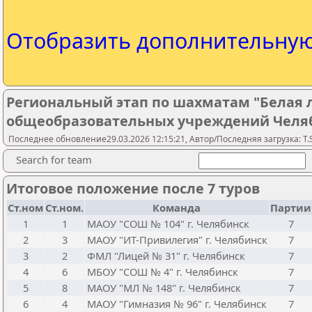
Отобразить дополнительну
Региональный этап по шахматам "Белая 
общеобразовательных учреждений Челя
Последнее обновление29.03.2026 12:15:21, Автор/Последняя загрузка: T.S
Search for team
Итоговое положение после 7 туров
Ст.ном
Ст.ном.
Команда
Партии
1
1
МАОУ "СОШ № 104" г. Челябинск
7
2
3
МАОУ "ИТ-Привилегия" г. Челябинск
7
3
2
ФМЛ "Лицей № 31" г. Челябинск
7
4
6
МБОУ "СОШ № 4" г. Челябинск
7
5
8
МАОУ "МЛ № 148" г. Челябинск
7
6
4
МАОУ "Гимназия № 96" г. Челябинск
7