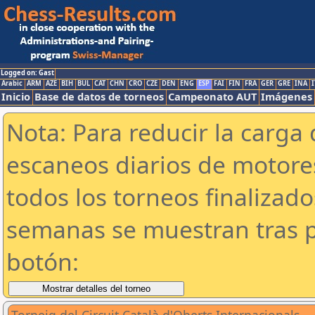
Logged on: Gast
Arabic
ARM
AZE
BIH
BUL
CAT
CHN
CRO
CZE
DEN
ENG
ESP
FAI
FIN
FRA
GER
GRE
INA
I
Inicio
Base de datos de torneos
Campeonato AUT
Imágenes
Nota: Para reducir la carga 
escaneos diarios de motor
todos los torneos finalizad
semanas se muestran tras p
botón: