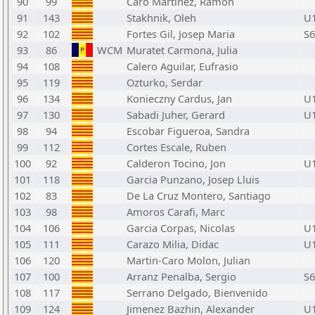
90
99
Caro Martinez, Ramon
91
143
Stakhnik, Oleh
U
92
102
Fortes Gil, Josep Maria
S6
93
86
WCM
Muratet Carmona, Julia
94
108
Calero Aguilar, Eufrasio
95
119
Ozturko, Serdar
96
134
Konieczny Cardus, Jan
U
97
130
Sabadi Juher, Gerard
U
98
94
Escobar Figueroa, Sandra
99
112
Cortes Escale, Ruben
100
92
Calderon Tocino, Jon
U
101
118
Garcia Punzano, Josep Lluis
102
83
De La Cruz Montero, Santiago
103
98
Amoros Carafi, Marc
104
106
Garcia Corpas, Nicolas
U
105
111
Carazo Milia, Didac
U
106
120
Martin-Caro Molon, Julian
107
100
Arranz Penalba, Sergio
S6
108
117
Serrano Delgado, Bienvenido
109
124
Jimenez Bazhin, Alexander
U