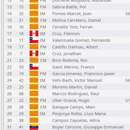
12
10
FM
Domene Mulyukov, Alexander
13
15
FM
Sabria Batlle, Pol
14
32
IM
Pomes Marcet, Joan
S6
15
31
CM
Molina Carretero, Daniel
16
16
FM
Cervello Tost, Ferran
17
18
IM
Cruz, Filemon
18
11
IM
Valenzuela Gomez, Fernando
19
17
FM
Castillo Dalmau, Albert
20
7
IM
Cruz, Jonathan
21
23
CM
Boix Redorta, Roc
22
33
Gasic Merino, Franco
23
19
FM
Garcia Jimenez, Francisco Javier
24
42
IM
Vehi Bach, Victor Manuel
S6
25
25
FM
Moreno Martin, Daniel
26
68
Marcos Rodriguez, Raul
27
22
FM
Uber Gracia, Hugo
U
28
28
CM
Balague Camps, Marc
29
29
IM
Perpinya Rofes, Lluis Maria
30
38
Campos Cayuelas, Adria
31
41
Boyer Censore, Giuseppe Enmanuel