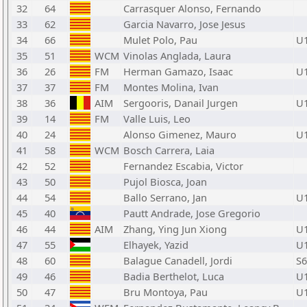
32
64
Carrasquer Alonso, Fernando
33
62
Garcia Navarro, Jose Jesus
34
66
Mulet Polo, Pau
U
35
51
WCM
Vinolas Anglada, Laura
36
26
FM
Herman Gamazo, Isaac
U
37
37
FM
Montes Molina, Ivan
38
36
AIM
Sergooris, Danail Jurgen
U
39
14
FM
Valle Luis, Leo
40
24
Alonso Gimenez, Mauro
U
41
58
WCM
Bosch Carrera, Laia
42
52
Fernandez Escabia, Victor
43
50
Pujol Biosca, Joan
44
54
Ballo Serrano, Jan
U
45
40
Pautt Andrade, Jose Gregorio
46
44
AIM
Zhang, Ying Jun Xiong
U
47
55
Elhayek, Yazid
U
48
60
Balague Canadell, Jordi
S6
49
46
Badia Berthelot, Luca
U
50
47
Bru Montoya, Pau
U