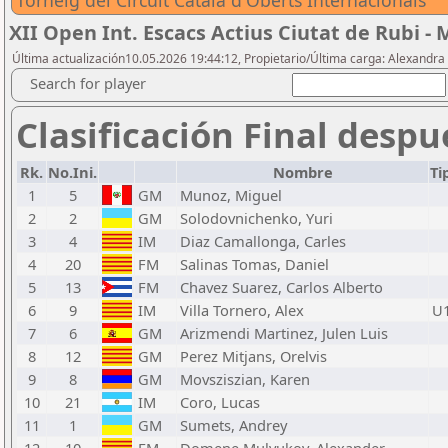
Torneig del Circuit Català d'Oberts Internacionals
XII Open Int. Escacs Actius Ciutat de Rubi -
Última actualización10.05.2026 19:44:12, Propietario/Última carga: Alexand
Search for player
Clasificación Final despu
Rk.
No.Ini.
Nombre
Ti
1
5
GM
Munoz, Miguel
2
2
GM
Solodovnichenko, Yuri
3
4
IM
Diaz Camallonga, Carles
4
20
FM
Salinas Tomas, Daniel
5
13
FM
Chavez Suarez, Carlos Alberto
6
9
IM
Villa Tornero, Alex
U
7
6
GM
Arizmendi Martinez, Julen Luis
8
12
GM
Perez Mitjans, Orelvis
9
8
GM
Movsziszian, Karen
10
21
IM
Coro, Lucas
11
1
GM
Sumets, Andrey