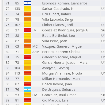
71
85
Espinoza Roman, Juancarlos
72
133
Sarkar Cuadrado, Nil
U
73
74
Bru Gibert, Rafael
74
78
Villa Labrada, Sergi
75
107
Llobet Planes, Jordi
U
76
27
IM
Gonzalez Rodriguez, Jorge A.
S6
77
88
Badia Berthelot, Leo
U
78
67
Villa Peiro, Joan
U
79
63
MC
Vazquez Gamero, Miguel
80
71
AFM
Pereira, Ephrem Christa
U
81
75
Calderon Tocino, Miguel
U
82
73
Garcia Huerta, Joaquin Marc
U
83
104
Avagyan, Gevorg
84
113
Murgia Villamizar, Nicola
U
85
77
Millan Hernandez, Marc
86
87
Bosch Rovira, Joan
87
76
De Urquiza, Sebastian
88
53
FM
Gonzalez, Raul Omar
S6
89
81
Cid Marcos, Laia
U