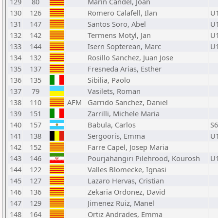
129
80
Marin Candel, Joan
130
126
Romero Calafell, Ilan
U
131
147
Santos Soro, Abel
U
132
142
Termens Motyl, Jan
U
133
144
Isern Sopterean, Marc
U
134
132
Rosillo Sanchez, Juan Jose
135
137
Fresneda Arias, Esther
136
135
Sibilia, Paolo
137
79
Vasilets, Roman
138
110
AFM
Garrido Sanchez, Daniel
139
151
Zarrilli, Michele Maria
140
157
Babula, Carlos
S6
141
138
Sergooris, Emma
U
142
152
Farre Capel, Josep Maria
143
146
Pourjahangiri Pilehrood, Kourosh
U
144
122
Valles Blomecke, Ignasi
145
127
Lazaro Hervas, Cristian
146
136
Zekaria Ordonez, David
147
129
Jimenez Ruiz, Manel
148
164
Ortiz Andrades, Emma