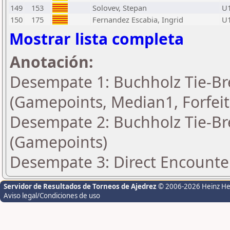
149
153
Solovev, Stepan
U
150
175
Fernandez Escabia, Ingrid
U
Mostrar lista completa
Anotación:
Desempate 1: Buchholz Tie-Bre
(Gamepoints, Median1, Forfei
Desempate 2: Buchholz Tie-Bre
(Gamepoints)
Desempate 3: Direct Encounte
Servidor de Resultados de Torneos de Ajedrez
© 2006-2026 Heinz H
Aviso legal/Condiciones de uso