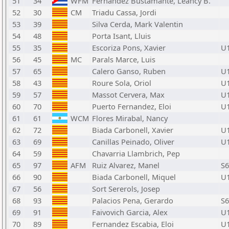
51
34
WFM
Fernandez Bustamante, Leancy B.
52
30
CM
Triadu Cassa, Jordi
53
39
Silva Cerda, Mark Valentin
54
48
Porta Isant, Lluis
55
35
Escoriza Pons, Xavier
U
56
45
MC
Parals Marce, Luis
57
65
Calero Ganso, Ruben
U
58
43
Roure Sola, Oriol
U
59
57
Massot Cervera, Max
U
60
70
Puerto Fernandez, Eloi
U
61
61
WCM
Flores Mirabal, Nancy
62
72
Biada Carbonell, Xavier
U
63
69
Canillas Peinado, Oliver
U
64
59
Chavarria Llambrich, Pep
65
97
AFM
Ruiz Alvarez, Manel
S6
66
90
Biada Carbonell, Miquel
U
67
56
Sort Sererols, Josep
68
93
Palacios Pena, Gerardo
S6
69
91
Faivovich Garcia, Alex
U
70
89
Fernandez Escabia, Eloi
U