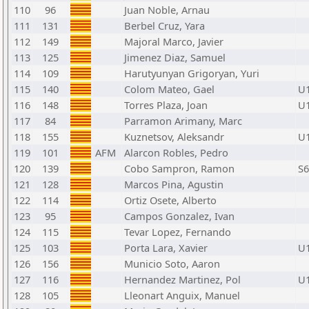
110
96
Juan Noble, Arnau
111
131
Berbel Cruz, Yara
112
149
Majoral Marco, Javier
113
125
Jimenez Diaz, Samuel
114
109
Harutyunyan Grigoryan, Yuri
115
140
Colom Mateo, Gael
U
116
148
Torres Plaza, Joan
U
117
84
Parramon Arimany, Marc
118
155
Kuznetsov, Aleksandr
U
119
101
AFM
Alarcon Robles, Pedro
120
139
Cobo Sampron, Ramon
S6
121
128
Marcos Pina, Agustin
122
114
Ortiz Osete, Alberto
123
95
Campos Gonzalez, Ivan
124
115
Tevar Lopez, Fernando
125
103
Porta Lara, Xavier
U
126
156
Municio Soto, Aaron
127
116
Hernandez Martinez, Pol
U
128
105
Lleonart Anguix, Manuel