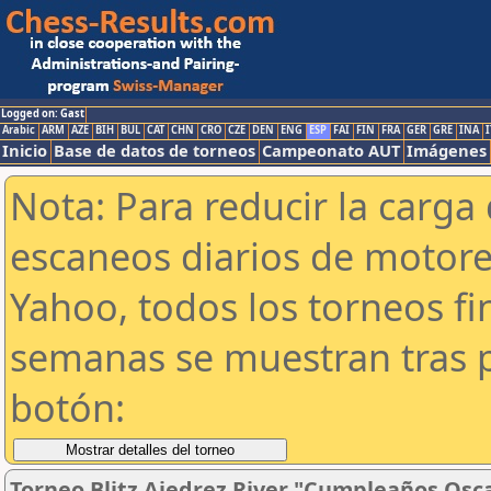
Logged on: Gast
Arabic
ARM
AZE
BIH
BUL
CAT
CHN
CRO
CZE
DEN
ENG
ESP
FAI
FIN
FRA
GER
GRE
INA
I
Inicio
Base de datos de torneos
Campeonato AUT
Imágenes
Nota: Para reducir la carga 
escaneos diarios de motor
Yahoo, todos los torneos f
semanas se muestran tras p
botón:
Torneo Blitz Ajedrez River "Cumpleaños Osc