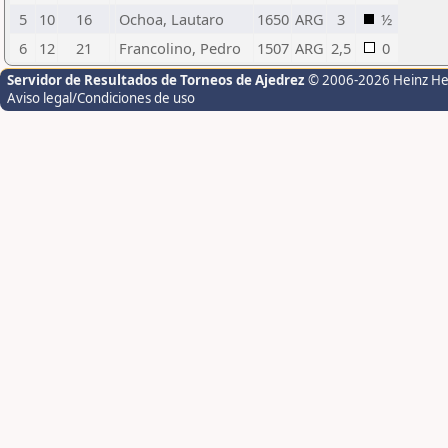
5
10
16
Ochoa, Lautaro
1650
ARG
3
½
6
12
21
Francolino, Pedro
1507
ARG
2,5
0
Servidor de Resultados de Torneos de Ajedrez
© 2006-2026 Heinz H
Aviso legal/Condiciones de uso