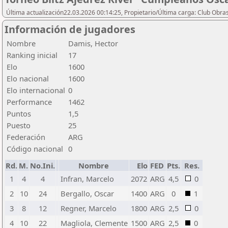
Última actualización22.03.2026 00:14:25, Propietario/Última carga: Club Obras
Información de jugadores
Nombre
Damis, Hector
Ranking inicial
17
Elo
1600
Elo nacional
1600
Elo internacional
0
Performance
1462
Puntos
1,5
Puesto
25
Federación
ARG
Código nacional
0
Rd.
M.
No.Ini.
Nombre
Elo
FED
Pts.
Res.
1
4
4
Infran, Marcelo
2072
ARG
4,5
0
2
10
24
Bergallo, Oscar
1400
ARG
0
1
3
8
12
Regner, Marcelo
1800
ARG
2,5
0
4
10
22
Magliola, Clemente
1500
ARG
2,5
0