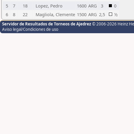
5
7
18
Lopez, Pedro
1600
ARG
3
0
6
8
22
Magliola, Clemente
1500
ARG
2,5
½
Servidor de Resultados de Torneos de Ajedrez
© 2006-2026 Heinz H
Aviso legal/Condiciones de uso