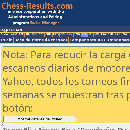
Logged on: Gast
Arabic
ARM
AZE
BIH
BUL
CAT
CHN
CRO
CZE
DEN
ENG
ESP
FAI
FIN
FRA
GER
GRE
INA
I
Inicio
Base de datos de torneos
Campeonato AUT
Imágenes
Nota: Para reducir la carga 
escaneos diarios de motor
Yahoo, todos los torneos f
semanas se muestran tras p
botón:
Torneo Blitz Ajedrez River "Cumpleaños Osc