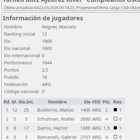
Última actualización22.03.2026 00:14:25, Propietario/Última carga: Club Obras
Información de jugadores
Nombre
Regner, Marcelo
Ranking inicial
12
Elo
1800
Elo nacional
1800
Elo internacional
0
Performance
1644
Puntos
2,5
Puesto
18
Federación
ARG
Código nacional
0
Rd.
M.
No.Ini.
Nombre
Elo
FED
Pts.
Res.
1
12
25
Buldorini, Matias
1400
ARG
2
1
2
5
5
Schulman, Walter
2000
ARG
4
0
3
8
17
Damis, Hector
1600
ARG
1,5
1
4
3
3
Romanelli, Gabriel
2107
ARG
4
0