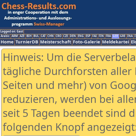
Logged on: Gast
Arabic
ARM
AZE
BIH
BUL
CAT
CHN
CRO
CZE
DEN
ENG
ESP
FAI
FIN
FRA
GER
GRE
INA
I
Home
TurnierDB
Meisterschaft
Foto-Galerie
Meldekartei
El
Hinweis: Um die Serverbel
tägliche Durchforsten aller 
Seiten und mehr) von Goog
reduzieren, werden bei alle
seit 5 Tagen beendet sind d
folgenden Knopf angezeigt