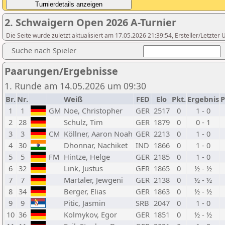
2. Schwaigern Open 2026 A-Turnier
Die Seite wurde zuletzt aktualisiert am 17.05.2026 21:39:54, Ersteller/Letzte
Suche nach Spieler
Paarungen/Ergebnisse
1. Runde am 14.05.2026 um 09:30
Br.
Nr.
Weiß
FED
Elo
Pkt.
Ergebnis
P
1
1
GM
Noe, Christopher
GER
2517
0
1 - 0
2
28
Schulz, Tim
GER
1879
0
0 - 1
3
3
CM
Köllner, Aaron Noah
GER
2213
0
1 - 0
4
30
Dhonnar, Nachiket
IND
1866
0
1 - 0
5
5
FM
Hintze, Helge
GER
2185
0
1 - 0
6
32
Link, Justus
GER
1865
0
½ - ½
7
7
Martaler, Jewgeni
GER
2138
0
½ - ½
8
34
Berger, Elias
GER
1863
0
½ - ½
9
9
Pitic, Jasmin
SRB
2047
0
1 - 0
10
36
Kolmykov, Egor
GER
1851
0
½ - ½