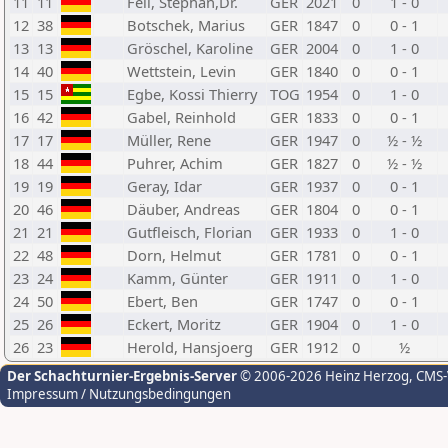
11
11
Feil, Stephan,Dr.
GER
2021
0
1 - 0
12
38
Botschek, Marius
GER
1847
0
0 - 1
13
13
Gröschel, Karoline
GER
2004
0
1 - 0
14
40
Wettstein, Levin
GER
1840
0
0 - 1
15
15
Egbe, Kossi Thierry
TOG
1954
0
1 - 0
16
42
Gabel, Reinhold
GER
1833
0
0 - 1
17
17
Müller, Rene
GER
1947
0
½ - ½
18
44
Puhrer, Achim
GER
1827
0
½ - ½
19
19
Geray, Idar
GER
1937
0
0 - 1
20
46
Däuber, Andreas
GER
1804
0
0 - 1
21
21
Gutfleisch, Florian
GER
1933
0
1 - 0
22
48
Dorn, Helmut
GER
1781
0
0 - 1
23
24
Kamm, Günter
GER
1911
0
1 - 0
24
50
Ebert, Ben
GER
1747
0
0 - 1
25
26
Eckert, Moritz
GER
1904
0
1 - 0
26
23
Herold, Hansjoerg
GER
1912
0
½
Der Schachturnier-Ergebnis-Server
© 2006-2026 Heinz Herzog
, CMS
Impressum / Nutzungsbedingungen