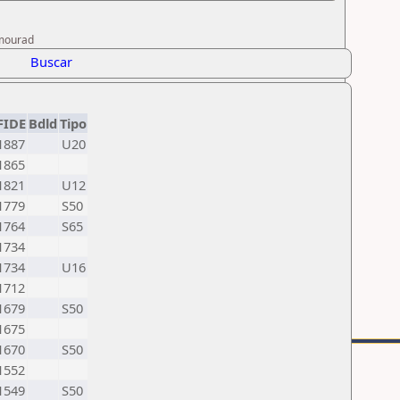
 mourad
Buscar
FIDE
Bdld
Tipo
1887
U20
1865
1821
U12
1779
S50
1764
S65
1734
1734
U16
1712
1679
S50
1675
1670
S50
1552
1549
S50