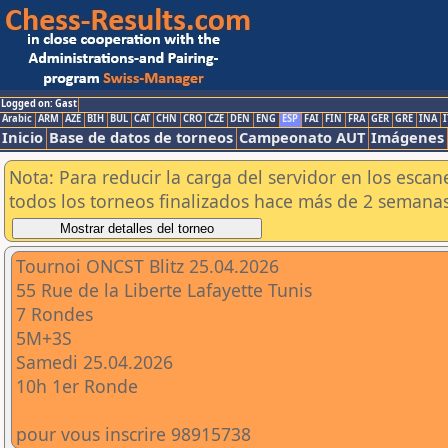
Logged on: Gast
Arabic
ARM
AZE
BIH
BUL
CAT
CHN
CRO
CZE
DEN
ENG
ESP
FAI
FIN
FRA
GER
GRE
INA
I
Inicio
Base de datos de torneos
Campeonato AUT
Imágenes
Nota: Para reducir la carga del servidor en los esc
todos los torneos finalizados hace más de 2 semanas
Tournoi ONCST Blitz 25.04.2026
55 Rue de la Liberte Lafayette Tunis
7 Rondes
5M+3S
Samedi 25.04.2026
10h 1er Ronde
pour vous inscrire 98915738