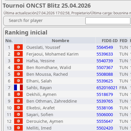
Tournoi ONCST Blitz 25.04.2026
Última actualización27.04.2026 17:02:58, Propietario/Última carga: bousnina
Search for player
Ranking inicial
No.
Nombre
FIDE-ID
FED
1
Oueslati, Youssef
5564549
TUN
2
Ferjaoui, Mohamed Karim
5539633
TUN
3
Hafsa, Yessine
5540739
TUN
4
Ben Romdhane, Walid
5507367
TUN
5
Ben Moussa, Rached
5508088
TUN
6
Elhani, Salah
5539625
TUN
7
Sahbi, Rayan
652016021
FRA
8
Dekhili, Aymen
5518679
TUN
9
Ben Othman, Zahreddine
5539765
TUN
10
Elkebsi, Arafet
5538106
TUN
11
Sayari, Sofien
5506000
TUN
12
Derouiche, Aymen
5555647
TUN
13
Melliti, Imed
5502420
TUN