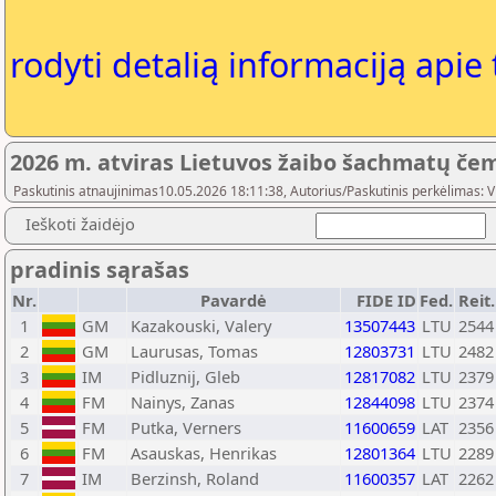
rodyti detalią informaciją apie
2026 m. atviras Lietuvos žaibo šachmatų čemp
Paskutinis atnaujinimas10.05.2026 18:11:38, Autorius/Paskutinis perkėlimas: V
Ieškoti žaidėjo
pradinis sąrašas
Nr.
Pavardė
FIDE ID
Fed.
Reit.
1
GM
Kazakouski, Valery
13507443
LTU
2544
2
GM
Laurusas, Tomas
12803731
LTU
2482
3
IM
Pidluznij, Gleb
12817082
LTU
2379
4
FM
Nainys, Zanas
12844098
LTU
2374
5
FM
Putka, Verners
11600659
LAT
2356
6
FM
Asauskas, Henrikas
12801364
LTU
2289
7
IM
Berzinsh, Roland
11600357
LAT
2262