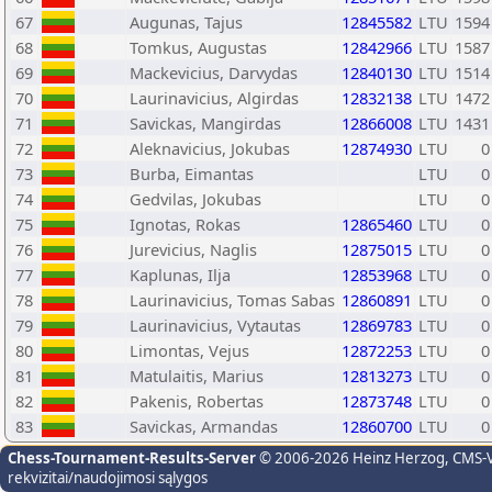
67
Augunas, Tajus
12845582
LTU
1594
68
Tomkus, Augustas
12842966
LTU
1587
69
Mackevicius, Darvydas
12840130
LTU
1514
70
Laurinavicius, Algirdas
12832138
LTU
1472
71
Savickas, Mangirdas
12866008
LTU
1431
72
Aleknavicius, Jokubas
12874930
LTU
0
73
Burba, Eimantas
LTU
0
74
Gedvilas, Jokubas
LTU
0
75
Ignotas, Rokas
12865460
LTU
0
76
Jurevicius, Naglis
12875015
LTU
0
77
Kaplunas, Ilja
12853968
LTU
0
78
Laurinavicius, Tomas Sabas
12860891
LTU
0
79
Laurinavicius, Vytautas
12869783
LTU
0
80
Limontas, Vejus
12872253
LTU
0
81
Matulaitis, Marius
12813273
LTU
0
82
Pakenis, Robertas
12873748
LTU
0
83
Savickas, Armandas
12860700
LTU
0
Chess-Tournament-Results-Server
© 2006-2026 Heinz Herzog
, CMS-
rekvizitai/naudojimosi sąlygos