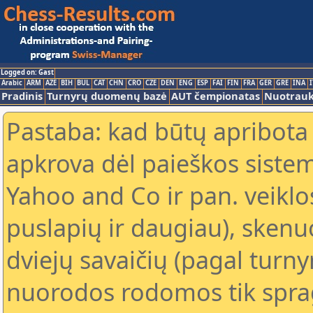
Logged on: Gast
Arabic
ARM
AZE
BIH
BUL
CAT
CHN
CRO
CZE
DEN
ENG
ESP
FAI
FIN
FRA
GER
GRE
INA
I
Pradinis
Turnyrų duomenų bazė
AUT čempionatas
Nuotrau
Pastaba: kad būtų apribota
apkrova dėl paieškos sistem
Yahoo and Co ir pan. veiklo
puslapių ir daugiau), skenu
dviejų savaičių (pagal turn
nuorodos rodomos tik sprag