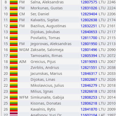
8
FM
Salna, Aleksandras
12807575
LTU
2246
9
FM
Morkunas, Gustas
12831026
LTU
2224
10
CM
Ser, Daniel
12829404
LTU
2206
11
FM
Kalvaitis, Sigitas
12802638
LTU
2174
12
FM
Bazilius, Augustinas
12832251
LTU
2161
13
Dijokas, Jokubas
12840653
LTU
2117
14
Povilaitis, Tomas
12811700
LTU
2115
15
FM
Jegorovas, Aleksandras
12801950
LTU
2113
16
WGM
Zaksaite, Salomeja
12801496
LTU
2090
17
Tamosaitis, Rimas
12805394
LTU
2072
18
AIM
Greicius, Pijus
12819093
LTU
2067
19
Zvirblis, Andrius
12821551
LTU
2038
20
Jacunskas, Marius
12846317
LTU
2033
21
Dijokas, Linas
12802867
LTU
2026
22
Mikolavicius, Julius
12846279
LTU
2018
23
Milius, Ignas
12826618
LTU
2018
24
WFM
Simkunaite, Gabija
12808253
LTU
2014
25
Kisonas, Donatas
12806218
LTU
2010
26
Kavalnis, Rytis
12841870
LTU
2009
27
Agafonov, Yuri Dr
11602104
LAT
1997