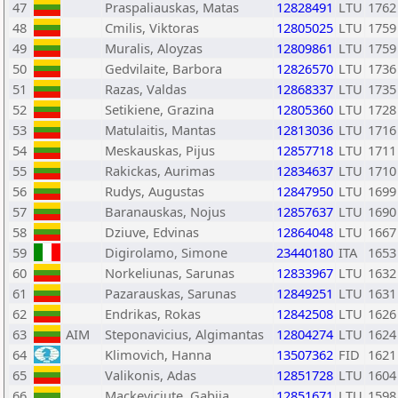
47
Praspaliauskas, Matas
12828491
LTU
1762
48
Cmilis, Viktoras
12805025
LTU
1759
49
Muralis, Aloyzas
12809861
LTU
1759
50
Gedvilaite, Barbora
12826570
LTU
1736
51
Razas, Valdas
12868337
LTU
1735
52
Setikiene, Grazina
12805360
LTU
1728
53
Matulaitis, Mantas
12813036
LTU
1716
54
Meskauskas, Pijus
12857718
LTU
1711
55
Rakickas, Aurimas
12834637
LTU
1710
56
Rudys, Augustas
12847950
LTU
1699
57
Baranauskas, Nojus
12857637
LTU
1690
58
Dziuve, Edvinas
12864048
LTU
1667
59
Digirolamo, Simone
23440180
ITA
1653
60
Norkeliunas, Sarunas
12833967
LTU
1632
61
Pazarauskas, Sarunas
12849251
LTU
1631
62
Endrikas, Rokas
12842508
LTU
1626
63
AIM
Steponavicius, Algimantas
12804274
LTU
1624
64
Klimovich, Hanna
13507362
FID
1621
65
Valikonis, Adas
12851728
LTU
1604
66
Mackeviciute, Gabija
12851671
LTU
1598