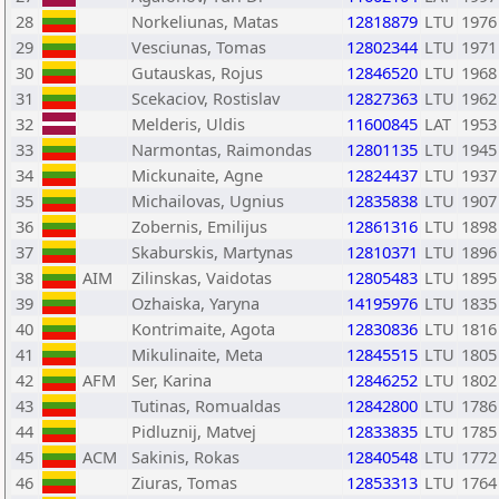
28
Norkeliunas, Matas
12818879
LTU
1976
29
Vesciunas, Tomas
12802344
LTU
1971
30
Gutauskas, Rojus
12846520
LTU
1968
31
Scekaciov, Rostislav
12827363
LTU
1962
32
Melderis, Uldis
11600845
LAT
1953
33
Narmontas, Raimondas
12801135
LTU
1945
34
Mickunaite, Agne
12824437
LTU
1937
35
Michailovas, Ugnius
12835838
LTU
1907
36
Zobernis, Emilijus
12861316
LTU
1898
37
Skaburskis, Martynas
12810371
LTU
1896
38
AIM
Zilinskas, Vaidotas
12805483
LTU
1895
39
Ozhaiska, Yaryna
14195976
LTU
1835
40
Kontrimaite, Agota
12830836
LTU
1816
41
Mikulinaite, Meta
12845515
LTU
1805
42
AFM
Ser, Karina
12846252
LTU
1802
43
Tutinas, Romualdas
12842800
LTU
1786
44
Pidluznij, Matvej
12833835
LTU
1785
45
ACM
Sakinis, Rokas
12840548
LTU
1772
46
Ziuras, Tomas
12853313
LTU
1764