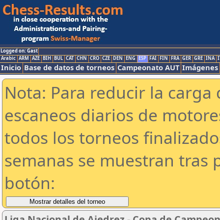
Logged on: Gast
Arabic
ARM
AZE
BIH
BUL
CAT
CHN
CRO
CZE
DEN
ENG
ESP
FAI
FIN
FRA
GER
GRE
INA
I
Inicio
Base de datos de torneos
Campeonato AUT
Imágenes
Nota: Para reducir la carga 
escaneos diarios de motor
todos los torneos finalizad
semanas se muestran tras p
botón:
Liga Nacional de Ajedrez - Copa de Campeon