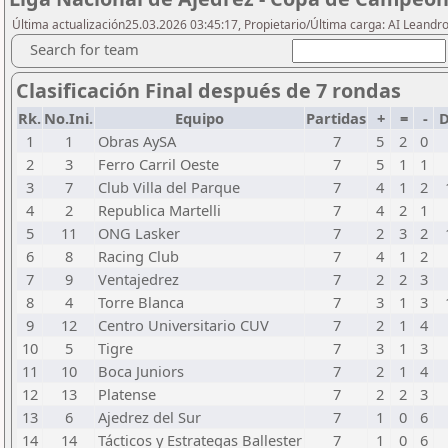
Última actualización25.03.2026 03:45:17, Propietario/Última carga: AI Leand
Search for team
Clasificación Final después de 7 rondas
Rk.
No.Ini.
Equipo
Partidas
+
=
-
D
1
1
Obras AySA
7
5
2
0
2
3
Ferro Carril Oeste
7
5
1
1
3
7
Club Villa del Parque
7
4
1
2
4
2
Republica Martelli
7
4
2
1
5
11
ONG Lasker
7
2
3
2
6
8
Racing Club
7
4
1
2
7
9
Ventajedrez
7
2
2
3
8
4
Torre Blanca
7
3
1
3
9
12
Centro Universitario CUV
7
2
1
4
10
5
Tigre
7
3
1
3
11
10
Boca Juniors
7
2
1
4
12
13
Platense
7
2
2
3
13
6
Ajedrez del Sur
7
1
0
6
14
14
Tácticos y Estrategas Ballester
7
1
0
6