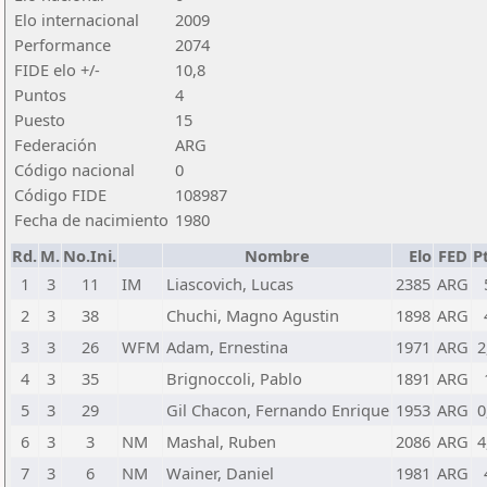
Elo internacional
2009
Performance
2074
FIDE elo +/-
10,8
Puntos
4
Puesto
15
Federación
ARG
Código nacional
0
Código FIDE
108987
Fecha de nacimiento
1980
Rd.
M.
No.Ini.
Nombre
Elo
FED
Pt
1
3
11
IM
Liascovich, Lucas
2385
ARG
2
3
38
Chuchi, Magno Agustin
1898
ARG
3
3
26
WFM
Adam, Ernestina
1971
ARG
2
4
3
35
Brignoccoli, Pablo
1891
ARG
5
3
29
Gil Chacon, Fernando Enrique
1953
ARG
0
6
3
3
NM
Mashal, Ruben
2086
ARG
4
7
3
6
NM
Wainer, Daniel
1981
ARG