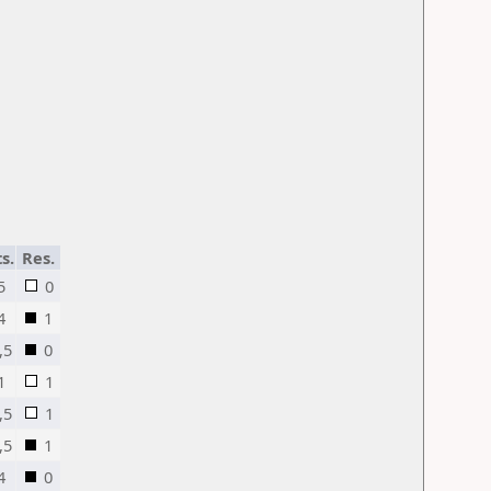
s.
Res.
5
0
4
1
,5
0
1
1
,5
1
,5
1
4
0