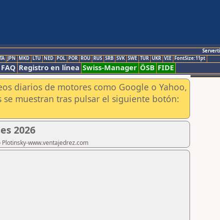
Servert
TA
JPN
MKD
LTU
NED
POL
POR
ROU
RUS
SRB
SVK
SWE
TUR
UKR
VIE
FontSize:11pt
FAQ
Registro en línea
Swiss-Manager
ÖSB
FIDE
aneos diarios de motores como Google o Yahoo,
 se muestran tras pulsar el siguiente botón:
es 2026
ro Plotinsky-www.ventajedrez.com