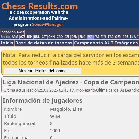
Logged on: Gast
Arabic
ARM
AZE
BIH
BUL
CAT
CHN
CRO
CZE
DEN
ENG
ESP
FAI
FIN
FRA
GER
GRE
INA
I
Inicio
Base de datos de torneos
Campeonato AUT
Imágenes
Nota: Para reducir la carga del servidor en los esc
todos los torneos finalizados hace más de 2 semanas
Liga Nacional de Ajedrez - Copa de Campeon
Última actualización25.03.2026 03:45:17, Propietario/Última carga: AI Leand
Información de jugadores
Nombre
Maggiolo, Elisa
Título
WIM
Ranking inicial
8
Elo
2009
Elo nacional
0