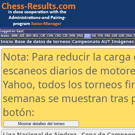
Logged on: Gast
Arabic
ARM
AZE
BIH
BUL
CAT
CHN
CRO
CZE
DEN
ENG
ESP
FAI
FIN
FRA
GER
GRE
INA
I
Inicio
Base de datos de torneos
Campeonato AUT
Imágenes
Nota: Para reducir la carga 
escaneos diarios de motor
Yahoo, todos los torneos f
semanas se muestran tras p
botón:
Liga Nacional de Ajedrez - Copa de Campeon