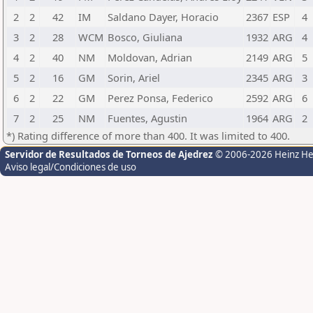
2
2
42
IM
Saldano Dayer, Horacio
2367
ESP
4
3
2
28
WCM
Bosco, Giuliana
1932
ARG
4
4
2
40
NM
Moldovan, Adrian
2149
ARG
5
5
2
16
GM
Sorin, Ariel
2345
ARG
3
6
2
22
GM
Perez Ponsa, Federico
2592
ARG
6
7
2
25
NM
Fuentes, Agustin
1964
ARG
2
*) Rating difference of more than 400. It was limited to 400.
Servidor de Resultados de Torneos de Ajedrez
© 2006-2026 Heinz H
Aviso legal/Condiciones de uso