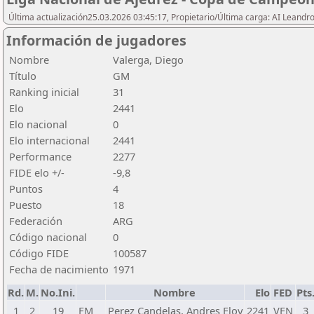
Última actualización25.03.2026 03:45:17, Propietario/Última carga: AI Leand
Información de jugadores
Nombre
Valerga, Diego
Título
GM
Ranking inicial
31
Elo
2441
Elo nacional
0
Elo internacional
2441
Performance
2277
FIDE elo +/-
-9,8
Puntos
4
Puesto
18
Federación
ARG
Código nacional
0
Código FIDE
100587
Fecha de nacimiento
1971
Rd.
M.
No.Ini.
Nombre
Elo
FED
Pts
1
2
19
FM
Perez Candelas, Andres Eloy
2241
VEN
3