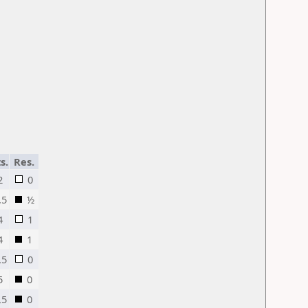
s.
Res.
2
0
,5
½
4
1
4
1
,5
0
5
0
,5
0