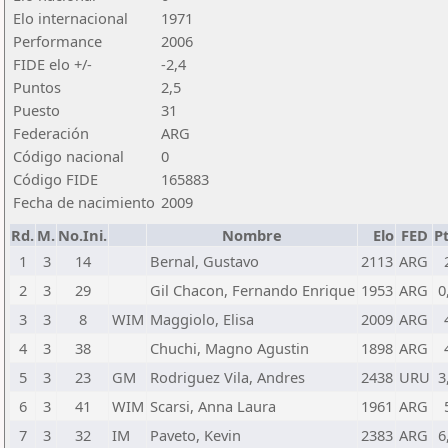
Elo internacional
1971
Performance
2006
FIDE elo +/-
-2,4
Puntos
2,5
Puesto
31
Federación
ARG
Código nacional
0
Código FIDE
165883
Fecha de nacimiento
2009
Rd.
M.
No.Ini.
Nombre
Elo
FED
Pt
1
3
14
Bernal, Gustavo
2113
ARG
2
3
29
Gil Chacon, Fernando Enrique
1953
ARG
0
3
3
8
WIM
Maggiolo, Elisa
2009
ARG
4
3
38
Chuchi, Magno Agustin
1898
ARG
5
3
23
GM
Rodriguez Vila, Andres
2438
URU
3
6
3
41
WIM
Scarsi, Anna Laura
1961
ARG
7
3
32
IM
Paveto, Kevin
2383
ARG
6