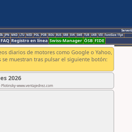
Servert
TA
JPN
MKD
LTU
NED
POL
POR
ROU
RUS
SRB
SVK
SWE
TUR
UKR
VIE
FontSize:11pt
FAQ
Registro en línea
Swiss-Manager
ÖSB
FIDE
aneos diarios de motores como Google o Yahoo,
 se muestran tras pulsar el siguiente botón:
es 2026
ro Plotinsky-www.ventajedrez.com