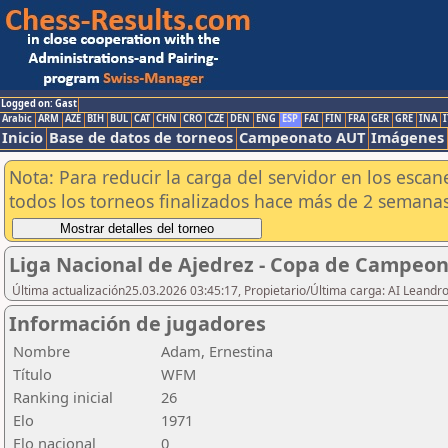
Logged on: Gast
Arabic
ARM
AZE
BIH
BUL
CAT
CHN
CRO
CZE
DEN
ENG
ESP
FAI
FIN
FRA
GER
GRE
INA
I
Inicio
Base de datos de torneos
Campeonato AUT
Imágenes
Nota: Para reducir la carga del servidor en los esc
todos los torneos finalizados hace más de 2 semanas
Liga Nacional de Ajedrez - Copa de Campeon
Última actualización25.03.2026 03:45:17, Propietario/Última carga: AI Leand
Información de jugadores
Nombre
Adam, Ernestina
Título
WFM
Ranking inicial
26
Elo
1971
Elo nacional
0