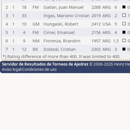
2
1
18
FM
Gaitan, Juan Manuel
2288
ARG
6
0
3
1
33
Ingas, Mariano Cristian
2019
ARG
2
1
4
1
10
GM
Hungaski, Robert
2412
USA
5
0
5
1
4
FM
Cimer, Emanuel
2156
ARG
4
0
6
1
9
NM
Fiorenza, Brandon
1957
ARG
1,5
0
7
1
12
IM
Dolezal, Cristian
2302
ARG
3
0
*) Rating difference of more than 400. It was limited to 400.
Servidor de Resultados de Torneos de Ajedrez
© 2006-2026 Heinz H
Aviso legal/Condiciones de uso