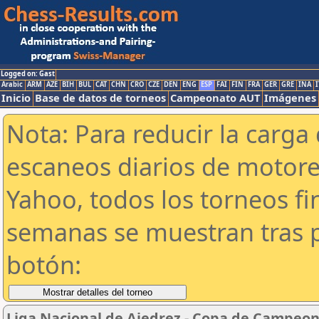
Logged on: Gast
Arabic
ARM
AZE
BIH
BUL
CAT
CHN
CRO
CZE
DEN
ENG
ESP
FAI
FIN
FRA
GER
GRE
INA
I
Inicio
Base de datos de torneos
Campeonato AUT
Imágenes
Nota: Para reducir la carga 
escaneos diarios de motor
Yahoo, todos los torneos f
semanas se muestran tras p
botón:
Liga Nacional de Ajedrez - Copa de Campeon