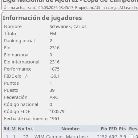
Última actualización25.03.2026 03:45:17, Propietario/Última carga: AI Leand
Información de jugadores
Nombre
Schwanek, Carlos
Título
FM
Ranking inicial
2
Elo
2316
Elo nacional
0
Elo internacional
2316
Performance
1875
FIDE elo +/-
-36,1
Puntos
1
Puesto
39
Federación
ARG
Código nacional
0
Código FIDE
100579
Fecha de nacimiento
1961
Rd.
M.
No.Ini.
Nombre
Elo
FED
Pts.
Res
1
1
27
WIM
Campos, Maria Jose
2152
ARG
3,5
0