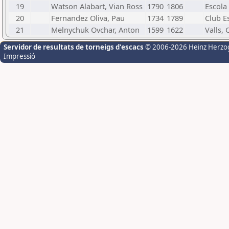
19
Watson Alabart, Vian Ross
1790
1806
Escola
20
Fernandez Oliva, Pau
1734
1789
Club E
21
Melnychuk Ovchar, Anton
1599
1622
Valls, 
Servidor de resultats de torneigs d'escacs
© 2006-2026 Heinz Herzo
Impressió