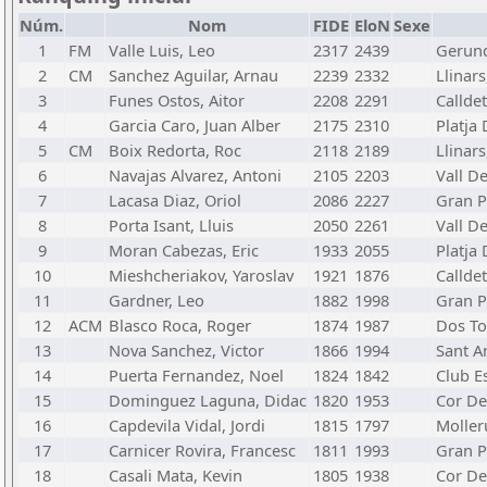
Núm.
Nom
FIDE
EloN
Sexe
1
FM
Valle Luis, Leo
2317
2439
Gerund
2
CM
Sanchez Aguilar, Arnau
2239
2332
Llinars
3
Funes Ostos, Aitor
2208
2291
Calldet
4
Garcia Caro, Juan Alber
2175
2310
Platja 
5
CM
Boix Redorta, Roc
2118
2189
Llinars
6
Navajas Alvarez, Antoni
2105
2203
Vall De
7
Lacasa Diaz, Oriol
2086
2227
Gran P
8
Porta Isant, Lluis
2050
2261
Vall De
9
Moran Cabezas, Eric
1933
2055
Platja 
10
Mieshcheriakov, Yaroslav
1921
1876
Calldet
11
Gardner, Leo
1882
1998
Gran P
12
ACM
Blasco Roca, Roger
1874
1987
Dos To
13
Nova Sanchez, Victor
1866
1994
Sant A
14
Puerta Fernandez, Noel
1824
1842
Club E
15
Dominguez Laguna, Didac
1820
1953
Cor De
16
Capdevila Vidal, Jordi
1815
1797
Moller
17
Carnicer Rovira, Francesc
1811
1993
Gran P
18
Casali Mata, Kevin
1805
1938
Cor De