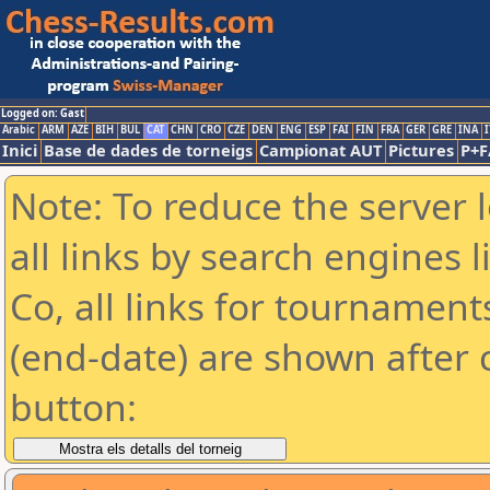
Logged on: Gast
Arabic
ARM
AZE
BIH
BUL
CAT
CHN
CRO
CZE
DEN
ENG
ESP
FAI
FIN
FRA
GER
GRE
INA
I
Inici
Base de dades de torneigs
Campionat AUT
Pictures
P+F
Note: To reduce the server 
all links by search engines
Co, all links for tournamen
(end-date) are shown after c
button: