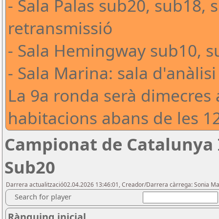
- Sala Palas sub20, sub18, 
retransmissió
- Sala Hemingway sub10, s
- Sala Marina: sala d'anàlis
La 9a ronda serà dimecres a 
habitacions abans de les 1
Campionat de Catalunya I
Sub20
Darrera actualització02.04.2026 13:46:01, Creador/Darrera càrrega: Sonia Ma
Search for player
Rànquing inicial