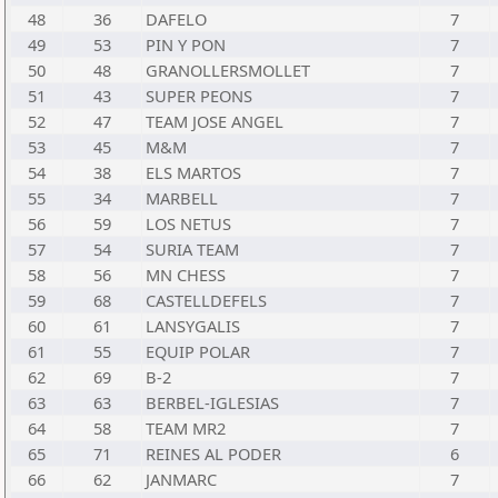
48
36
DAFELO
7
49
53
PIN Y PON
7
50
48
GRANOLLERSMOLLET
7
51
43
SUPER PEONS
7
52
47
TEAM JOSE ANGEL
7
53
45
M&M
7
54
38
ELS MARTOS
7
55
34
MARBELL
7
56
59
LOS NETUS
7
57
54
SURIA TEAM
7
58
56
MN CHESS
7
59
68
CASTELLDEFELS
7
60
61
LANSYGALIS
7
61
55
EQUIP POLAR
7
62
69
B-2
7
63
63
BERBEL-IGLESIAS
7
64
58
TEAM MR2
7
65
71
REINES AL PODER
6
66
62
JANMARC
7