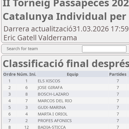
II Torneig Passapeces 20
Catalunya Individual per
Darrera actualització31.03.2026 17:5
Eric Gatell Valderrama
Search for team
Classificació final despré
Ordre
Núm. Ini.
Equip
Partides
1
1
ELS XISCOS
7
2
6
JOSE GIRAFA
7
3
8
BOSCH-LAZARO
7
4
7
MARCOS DEL RIO
7
5
3
GUIX-MARINA
7
6
4
MARTA I ORIOL
7
7
2
PROFES AFONICS
7
8
12
BADIA-STICCA
7