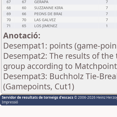
67
67
GERAPA
7
68
60
SUZZANNE KIRA
7
69
66
PEONS DE BRAI
7
70
70
LAS GALVEZ
7
71
65
LOS JIMENEZ
1
Anotació:
Desempat1: points (game-poin
Desempat2: The results of the
group according to Matchpoint
Desempat3: Buchholz Tie-Break
(Gamepoints, Cut1)
Servidor de resultats de torneigs d'escacs
© 2006-2026 Heinz Herzo
Impressió