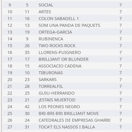
9
5
SOCIAL
7
10
11
ARTES
7
11
16
COLON SABADELL 1
7
12
13
SOM UNA PANDA DE PAQUETS
7
13
19
ORTEGA-GARCIA
7
14
9
RUBINENCA
7
15
26
TWO ROCKS ROCK
7
16
35
LLORENS-PUIGNERO
7
17
17
BRILLIANT OR BLUNDER
7
18
15
ASSOCIACIO CADENA
7
19
10
TIBURONAS
7
20
23
SARKARS
7
21
28
TORREALFIL
7
22
25
GUIU-HERRANDO
7
23
21
¡ESTAIS MUERTOS!
7
24
42
LOS PEONES NEGRO
7
25
30
BRI-BRI-BRI BRILLIANT MOVE
7
26
24
CATEDRALES DE EMPRESAS GHARBI
7
27
31
TOCA'T ELS NASSOS I BALLA
7