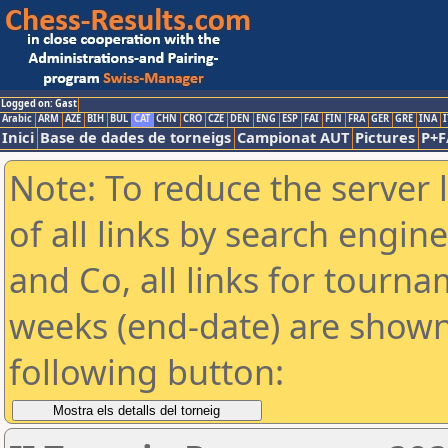
Logged on: Gast
Arabic
ARM
AZE
BIH
BUL
CAT
CHN
CRO
CZE
DEN
ENG
ESP
FAI
FIN
FRA
GER
GRE
INA
I
Inici
Base de dades de torneigs
Campionat AUT
Pictures
P+F
Note: To reduce the server 
of all links by search engin
and Co, all links for tourn
weeks (end-date) are shown 
following button: