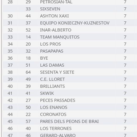
28
29
PETROSIAN-TAL
7
33
SIXSEVEN
7
30
44
ASHTON XAXI
7
31
37
EQUIPO KONIECZNY-KUZNESTOV
7
32
52
INAR-ALBERTO
7
33
14
TEAM MANQUITOS
7
34
20
LOS PROS
7
35
32
PASAPAPAS
7
36
18
BYE
7
37
51
LAS DAMAS
7
38
64
SESENTA Y SIETE
7
39
49
C.E. LLORET
7
40
39
BRILLIANTS
7
41
41
SKWIK
7
42
27
PECES PASSADES
7
43
50
LOS ENANOS
7
44
22
CORONATOS
7
45
57
PARES DELS PEONS DE BRAI
7
46
40
LOS TERRONES
7
47
46
GERARD-ALVARO
7