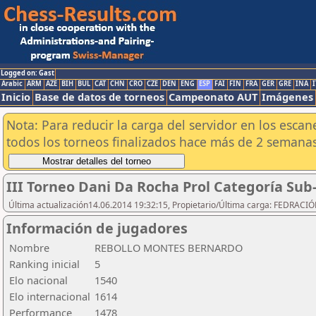
Logged on: Gast
Arabic
ARM
AZE
BIH
BUL
CAT
CHN
CRO
CZE
DEN
ENG
ESP
FAI
FIN
FRA
GER
GRE
INA
I
Inicio
Base de datos de torneos
Campeonato AUT
Imágenes
Nota: Para reducir la carga del servidor en los esc
todos los torneos finalizados hace más de 2 semanas
III Torneo Dani Da Rocha Prol Categoría Sub
Última actualización14.06.2014 19:32:15, Propietario/Última carga: FEDRAC
Información de jugadores
Nombre
REBOLLO MONTES BERNARDO
Ranking inicial
5
Elo nacional
1540
Elo internacional
1614
Performance
1478