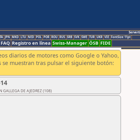
Servert
TA
JPN
MKD
LTU
NED
POL
POR
ROU
RUS
SRB
SVK
SWE
TUR
UKR
VIE
FontSize:11pt
FAQ
Registro en línea
Swiss-Manager
ÖSB
FIDE
aneos diarios de motores como Google o Yahoo,
 se muestran tras pulsar el siguiente botón:
-14
IÓN GALLEGA DE AJEDREZ (108)