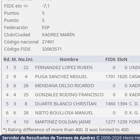
FIDE elo +/-
-7,1
Puntos
5
Puesto
5
Federación
ESP
Club/Ciudad
XADREZ MARÍN
Código nacional
27491
Código FIDE
32063571
Rd.
M.
No.Ini.
Nombre
FIDE
EloN
1
5
22
FERNANDEZ LOPEZ RUBEN
0
0
UNIV
2
9
4
PUGA SANCHEZ MIGUEL
1701
1620
CAS
3
6
26
MENDANA DELSO RICARDO
0
0
XADR
4
4
25
GONZALEZ RODINO FRANCISCO
0
0
XADR
5
3
8
DUARTE BLANCO CHRISTIAN
1460
1394
C. D
6
6
28
NIETO BOULLOSA MANUEL
0
0
X. G
7
4
10
MARTINEZ DOLDAN JAIME
1277
1239
FON
*) Rating difference of more than 400. It was limited to 400.
Servidor de Resultados de Torneos de Ajedrez
© 2006-2026 Heinz H