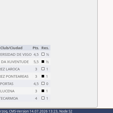
Club/Ciudad
Pts.
Res.
ERSIDAD DE VIGO
4,5
½
A DA XUVENTUDE
5,5
½
EZ LAROCA
3
1
EZ PONTEAREAS
3
1
. PORTAS
4,5
0
. LUCENA
3
1
TECARMOA
4
1
erzog
, CMS-Version 14.07.2026 13:23, Node S2