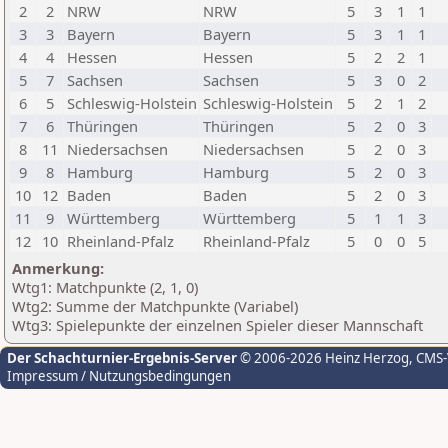
2
2
NRW
NRW
5
3
1
1
3
3
Bayern
Bayern
5
3
1
1
4
4
Hessen
Hessen
5
2
2
1
5
7
Sachsen
Sachsen
5
3
0
2
6
5
Schleswig-Holstein
Schleswig-Holstein
5
2
1
2
7
6
Thüringen
Thüringen
5
2
0
3
8
11
Niedersachsen
Niedersachsen
5
2
0
3
9
8
Hamburg
Hamburg
5
2
0
3
10
12
Baden
Baden
5
2
0
3
11
9
Württemberg
Württemberg
5
1
1
3
12
10
Rheinland-Pfalz
Rheinland-Pfalz
5
0
0
5
Anmerkung:
Wtg1: Matchpunkte (2, 1, 0)
Wtg2: Summe der Matchpunkte (Variabel)
Wtg3: Spielepunkte der einzelnen Spieler dieser Mannschaft
Der Schachturnier-Ergebnis-Server
© 2006-2026 Heinz Herzog
, CMS
Impressum / Nutzungsbedingungen