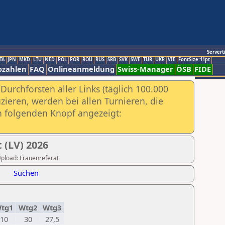
Servert
TA
JPN
MKD
LTU
NED
POL
POR
ROU
RUS
SRB
SVK
SWE
TUR
UKR
VIE
FontSize:11pt
ozahlen
FAQ
Onlineanmeldung
Swiss-Manager
ÖSB
FIDE
urchforsten aller Links (täglich 100.000
ieren, werden bei allen Turnieren, die
ch folgenden Knopf angezeigt:
(LV) 2026
 Upload: Frauenreferat
Suchen
tg1
Wtg2
Wtg3
10
30
27,5