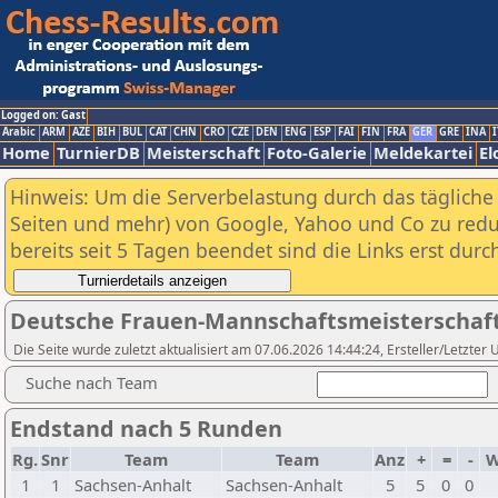
Logged on: Gast
Arabic
ARM
AZE
BIH
BUL
CAT
CHN
CRO
CZE
DEN
ENG
ESP
FAI
FIN
FRA
GER
GRE
INA
I
Home
TurnierDB
Meisterschaft
Foto-Galerie
Meldekartei
El
Hinweis: Um die Serverbelastung durch das tägliche D
Seiten und mehr) von Google, Yahoo und Co zu reduz
bereits seit 5 Tagen beendet sind die Links erst dur
Deutsche Frauen-Mannschaftsmeisterschaft 
Die Seite wurde zuletzt aktualisiert am 07.06.2026 14:44:24, Ersteller/Letzter
Suche nach Team
Endstand nach 5 Runden
Rg.
Snr
Team
Team
Anz
+
=
-
W
1
1
Sachsen-Anhalt
Sachsen-Anhalt
5
5
0
0