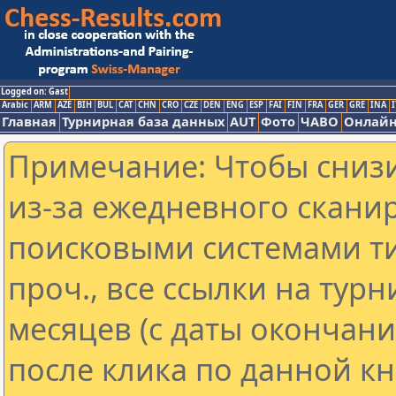
Logged on: Gast
Arabic
ARM
AZE
BIH
BUL
CAT
CHN
CRO
CZE
DEN
ENG
ESP
FAI
FIN
FRA
GER
GRE
INA
I
Главная
Турнирная база данных
AUT
Фото
ЧАВО
Онлайн
Примечание: Чтобы снизи
из-за ежедневного скани
поисковыми системами ти
проч., все ссылки на тур
месяцев (с даты окончан
после клика по данной кн