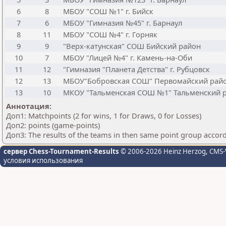
6
8
МБОУ "СОШ №1" г. Бийск
7
6
МБОУ "Гимназия №45" г. Барнаул
8
11
МБОУ "СОШ №4" г. Горняк
9
9
"Верх-катунская" СОШ Бийский район
10
7
МБОУ "Лицей №4" г. Камень-на-Оби
11
12
"Гимназия "Планета Детства" г. Рубцовск
12
13
МБОУ"Бобровская СОШ" Первомайский рай
13
10
МКОУ "Тальменская СОШ №1" Тальменский 
Аннотация:
Доп1: Matchpoints (2 for wins, 1 for Draws, 0 for Losses)
Доп2: points (game-points)
Доп3: The results of the teams in then same point group accor
сервер Chess-Tournament-Results
© 2006-2026 Heinz Herzog
, CMS-
условия использования