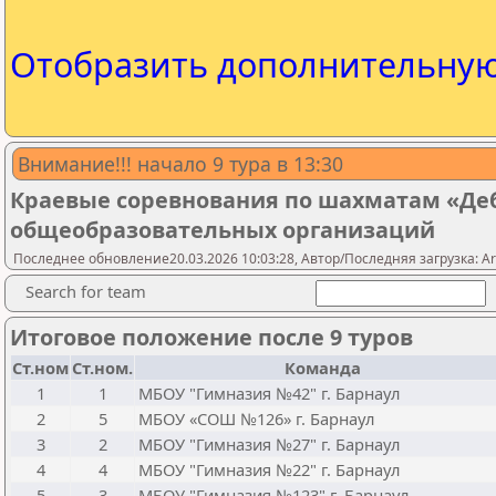
Отобразить дополнительну
Внимание!!! начало 9 тура в 13:30
Краевые соревнования по шахматам «Де
общеобразовательных организаций
Последнее обновление20.03.2026 10:03:28, Автор/Последняя загрузка: A
Search for team
Итоговое положение после 9 туров
Ст.ном
Ст.ном.
Команда
1
1
МБОУ "Гимназия №42" г. Барнаул
2
5
МБОУ «СОШ №126» г. Барнаул
3
2
МБОУ "Гимназия №27" г. Барнаул
4
4
МБОУ "Гимназия №22" г. Барнаул
5
3
МБОУ "Гимназия №123" г. Барнаул