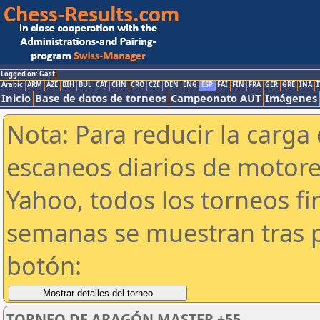
Logged on: Gast
Arabic
ARM
AZE
BIH
BUL
CAT
CHN
CRO
CZE
DEN
ENG
ESP
FAI
FIN
FRA
GER
GRE
INA
I
Inicio
Base de datos de torneos
Campeonato AUT
Imágenes
Nota: Para reducir la carga 
escaneos diarios de motor
Yahoo, todos los torneos f
semanas se muestran tras p
botón:
TORNEO DE ARAGÓN MASTER +55