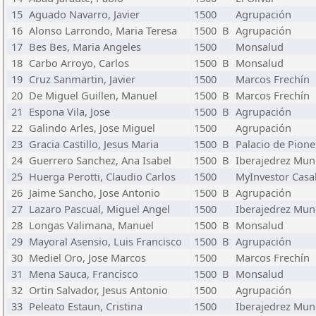
15
Aguado Navarro, Javier
1500
Agrupación
16
Alonso Larrondo, Maria Teresa
1500
B
Agrupación
17
Bes Bes, Maria Angeles
1500
Monsalud
18
Carbo Arroyo, Carlos
1500
B
Monsalud
19
Cruz Sanmartin, Javier
1500
Marcos Frechín
20
De Miguel Guillen, Manuel
1500
B
Marcos Frechín
21
Espona Vila, Jose
1500
B
Agrupación
22
Galindo Arles, Jose Miguel
1500
Agrupación
23
Gracia Castillo, Jesus Maria
1500
B
Palacio de Pione
24
Guerrero Sanchez, Ana Isabel
1500
B
Iberajedrez Mun
25
Huerga Perotti, Claudio Carlos
1500
MyInvestor Casa
26
Jaime Sancho, Jose Antonio
1500
B
Agrupación
27
Lazaro Pascual, Miguel Angel
1500
Iberajedrez Mun
28
Longas Valimana, Manuel
1500
B
Monsalud
29
Mayoral Asensio, Luis Francisco
1500
B
Agrupación
30
Mediel Oro, Jose Marcos
1500
Marcos Frechín
31
Mena Sauca, Francisco
1500
B
Monsalud
32
Ortin Salvador, Jesus Antonio
1500
Agrupación
33
Peleato Estaun, Cristina
1500
Iberajedrez Mun