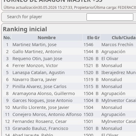
Última actualización30.05.2026 15:27:33, Propietario/Última carga: FEDER
Search for player
Ranking inicial
No.
Nombre
Elo
Gr
Club/Ciuda
1
Martinez Martin, Jose
1546
Marcos Frechín
2
Gallo Martinez, Antonio
1544
B
Agrupación
3
Requeno Otin, Juan Jose
1526
B
El Olivar
4
Ferrer Monzon, Victor
1521
B
Monsalud
5
Lanaspa Catalan, Agustin
1520
B
Iberajedrez Mun
6
Navarro Ibarra, Javier
1519
B
Monsalud
7
Pinilla Alvarez, Jose Carlos
1515
B
Monsalud
8
Aramayona Alonso, Guillermo
1504
B
Agrupación
9
Garces Nogues, Jose Antonio
1504
B
MyInvestor Casa
10
Murillo Llorente, Jose Javier
1504
Monsalud
11
Conejero Moros, Antonio Alfonso
1503
Agrupación
12
Fernandez Rosaenz, Cesar
1501
MyInvestor Casa
13
Granado Bauluz, Francisco
1501
B
Monsalud
14
Abad Jaraute, Pablo
1500
El Olivar