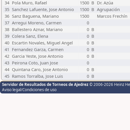
34
Pola Muro, Rafael
1500
B
Dr. Azúa
35
Sanchez Lafuente, Jose Antonio
1500
B
Agrupación
36
Sanz Baguena, Mariano
1500
Marcos Frechín
37
Arregui Moreno, Carmen
0
38
Ballestero Aznar, Mariano
0
B
39
Colera Sanz, Elena
0
B
40
Escartin Novales, Miguel Angel
0
B
41
Fernandez Garza, Carmen
0
B
42
Garcia Yeste, Jose Antonio
0
B
43
Peirona Coto, Juan Jose
0
44
Quintana Caro, Jose Antonio
0
B
45
Ramos Torralba, Jose Luis
0
B
Servidor de Resultados de Torneos de Ajedrez
© 2006-2026 Heinz H
Aviso legal/Condiciones de uso