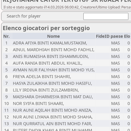
Il sito e stato aggiornato il14.03.2026 06:00:42, Creatore/Ultimo Upload: Pers
Search for player
Elenco giocatori per sorteggio
Nr.
Nome
FideID
paese
Elo
1
ADRA AFIYA BINTI KAMALMUSTAKIM,
MAS
0
2
AINUL MARDHIAH BINTI MOHD FADHLI,
MAS
0
3
ANIS RUMAISHA BINTI ISHAMMUDIN,
MAS
0
4
AUFA RANIA BINTI ABDUL KHALIL,
MAS
0
5
AYMAN NUR FALYHAH BINTI MOHD YUS,
MAS
0
6
FREYA ADELIA BINTI SHAHRI,
MAS
0
7
HASYA ZULAIKHA BINTI MOHD HASIFU,
MAS
0
8
LILY IRDINA BINTI ZULZAMBRIN,
MAS
0
9
MAISHARA DHARMISYA BINTI MAT DAU,
MAS
0
10
NOR SYIFA BINTI SHAARI,
MAS
0
11
NUR AUNI AQILAH BINTI MOHD ANIZA,
MAS
0
12
NUR AUNI LIYANA BINTI MOHD SHAHA,
MAS
0
13
NUR QURRATUL AIN BINTI MOHD FAIR,
MAS
0
14
PUTERI DHIYA KHAYLA BINTI MUHAMM,
MAS
0