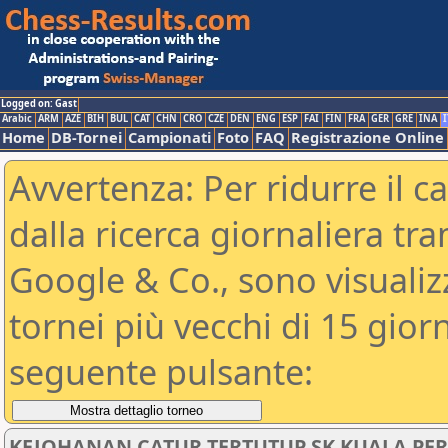
Logged on: Gast
Arabic
ARM
AZE
BIH
BUL
CAT
CHN
CRO
CZE
DEN
ENG
ESP
FAI
FIN
FRA
GER
GRE
INA
I
Home
DB-Tornei
Campionati
Foto
FAQ
Registrazione Online
Avvertenza: Per ridurre il c
dalla ricerca giornaliera tra
Google & Co., sono visualizzab
tornei più vecchi di 15 gio
seguente pulsante:
KEJOHANAN CATUR TERTUTUP SK KUALA PERLI