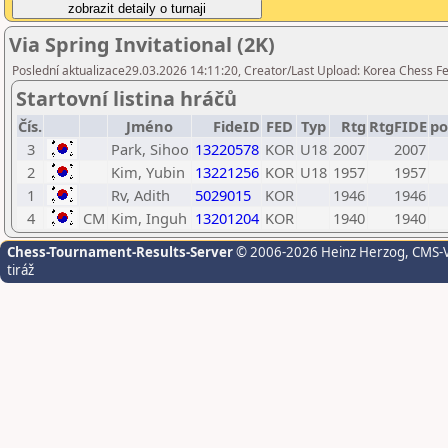
Via Spring Invitational (2K)
Poslední aktualizace29.03.2026 14:11:20, Creator/Last Upload: Korea Chess F
Startovní listina hráčů
Čís.
Jméno
FideID
FED
Typ
Rtg
RtgFIDE
po
3
Park, Sihoo
13220578
KOR
U18
2007
2007
2
Kim, Yubin
13221256
KOR
U18
1957
1957
1
Rv, Adith
5029015
KOR
1946
1946
4
CM
Kim, Inguh
13201204
KOR
1940
1940
Chess-Tournament-Results-Server
© 2006-2026 Heinz Herzog
, CMS-
tiráž