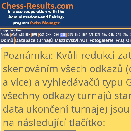
Logged on: Gast
Arabic
ARM
AZE
BIH
BUL
CAT
CHN
CRO
CZE
DEN
ENG
ESP
FAI
FIN
FRA
GER
GRE
INA
I
Domů
Databáze turnajů
Mistrovství AUT
Fotogalerie
FAQ
On
Poznámka: Kvůli redukci za
skenováním všech odkazů (
a více) a vyhledávačů typu 
všechny odkazy turnajů star
data ukončení turnaje) jsou
na následující tlačítko: