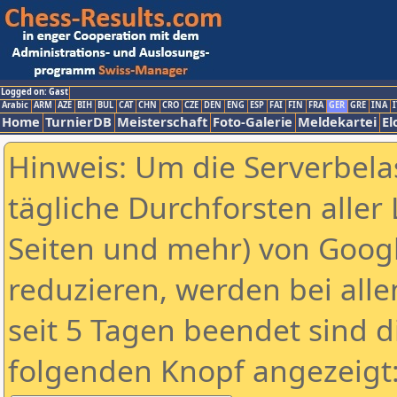
Logged on: Gast
Arabic
ARM
AZE
BIH
BUL
CAT
CHN
CRO
CZE
DEN
ENG
ESP
FAI
FIN
FRA
GER
GRE
INA
I
Home
TurnierDB
Meisterschaft
Foto-Galerie
Meldekartei
El
Hinweis: Um die Serverbela
tägliche Durchforsten aller 
Seiten und mehr) von Goog
reduzieren, werden bei alle
seit 5 Tagen beendet sind d
folgenden Knopf angezeigt