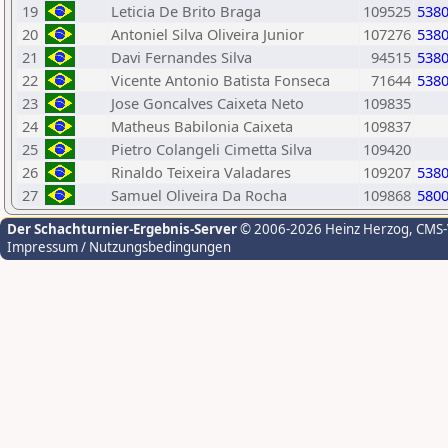
19
Leticia De Brito Braga
109525
538
20
Antoniel Silva Oliveira Junior
107276
538
21
Davi Fernandes Silva
94515
538
22
Vicente Antonio Batista Fonseca
71644
538
23
Jose Goncalves Caixeta Neto
109835
24
Matheus Babilonia Caixeta
109837
25
Pietro Colangeli Cimetta Silva
109420
26
Rinaldo Teixeira Valadares
109207
538
27
Samuel Oliveira Da Rocha
109868
580
Der Schachturnier-Ergebnis-Server
© 2006-2026 Heinz Herzog
, CMS
Impressum / Nutzungsbedingungen