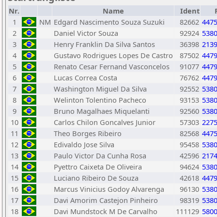
Nr.
Name
Ident
1
NM
Edgard Nascimento Souza Suzuki
82662
447
2
Daniel Victor Souza
92924
538
3
Henry Franklin Da Silva Santos
36398
213
4
Gustavo Rodrigues Lopes De Castro
87502
447
5
Renato Cesar Fernand Vasconcelos
91077
447
6
Lucas Correa Costa
76762
447
7
Washington Miguel Da Silva
92552
538
8
Welinton Tolentino Pacheco
93153
538
9
Bruno Magalhaes Miquelanti
92560
538
10
Carlos Chilon Goncalves Junior
57303
227
11
Theo Borges Ribeiro
82568
447
12
Edivaldo Jose Silva
95458
538
13
Paulo Victor Da Cunha Rosa
42596
217
14
Pyettro Caixeta De Oliveira
94624
538
15
Luciano Ribeiro De Souza
42618
447
16
Marcus Vinicius Godoy Alvarenga
96130
538
17
Davi Amorim Castejon Pinheiro
98319
538
18
Davi Mundstock M De Carvalho
111129
580