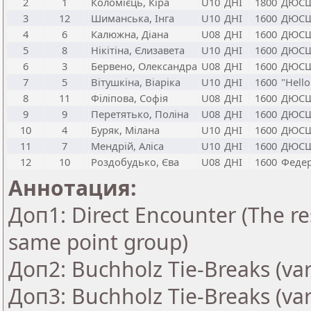
2
1
Коломієць, Кіра
U10
ДНІ
1800
ДЮСШ
3
12
Шиманська, Інга
U10
ДНІ
1600
ДЮСШ
4
6
Калюжна, Діана
U08
ДНІ
1600
ДЮСШ
5
8
Нікітіна, Єлизавета
U10
ДНІ
1600
ДЮСШ
6
3
Бервено, Олександра
U08
ДНІ
1600
ДЮСШ
7
5
Вітушкіна, Віаріка
U10
ДНІ
1600
"Hello
8
11
Філіпова, Софія
U08
ДНІ
1600
ДЮСШ
9
9
Перетятько, Поліна
U08
ДНІ
1600
ДЮСШ
10
4
Буряк, Мілана
U10
ДНІ
1600
ДЮСШ
11
7
Мендрій, Аліса
U10
ДНІ
1600
ДЮСШ
12
10
Роздобудько, Єва
U08
ДНІ
1600
Федер
Аннотация:
Доп1: Direct Encounter (The res
same point group)
Доп2: Buchholz Tie-Breaks (var
Доп3: Buchholz Tie-Breaks (var