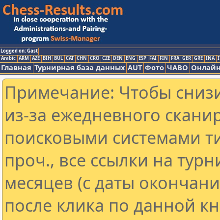
Logged on: Gast
Arabic
ARM
AZE
BIH
BUL
CAT
CHN
CRO
CZE
DEN
ENG
ESP
FAI
FIN
FRA
GER
GRE
INA
I
Главная
Турнирная база данных
AUT
Фото
ЧАВО
Онлайн
Примечание: Чтобы снизи
из-за ежедневного скани
поисковыми системами ти
проч., все ссылки на тур
месяцев (с даты окончан
после клика по данной кн