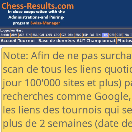
Logged on: Gast
Arabic
ARM
AZE
BIH
BUL
CAT
CHN
CRO
CZE
DEN
ENG
ESP
FAI
FIN
FRA
GER
GRE
INA
I
Accueil
Tournoi - Base de données
AUT Championnat
Photos
Note: Afin de ne pas surcha
scan de tous les liens quo
jour 100'000 sites et plus) 
recherches comme Google, 
les liens des tournois qui se
plus de 2 semaines (date de