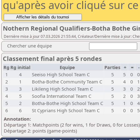
qu'après avoir cliqué sur c
Nothern Regional Qualifiers-Botha Bothe Gir
Dernière mise à jour 07.03.2026 21:55:44, Créateur/Dernière mise à jour: Che
Chercher une équipe
Classement final après 5 rondes
Rg
Rg initial
Equipe
Parties
+
=
1
4
Seeiso High School Team C
5
5
0
0
2
1
Botha-Bothe Community Team C
5
4
0
1
3
3
Likileng High School Team C
5
3
0
2
4
5
Soofia International Team C
5
2
0
3
5
2
Botha-Bothe High School Team C
5
1
0
4
6
6
St Cyprians High School Team C
5
0
0
5
Annotation:
Départage 1: Matchpoints (2 for wins, 1 for Draws, 0 for Losses)
Départage 2: points (game-points)