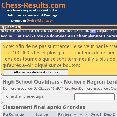
Logged on: Gast
Arabic
ARM
AZE
BIH
BUL
CAT
CHN
CRO
CZE
DEN
ENG
ESP
FAI
FIN
FRA
GER
GRE
INA
I
Accueil
Tournoi - Base de données
AUT Championnat
Photos
Note: Afin de ne pas surcharger le serveur par le sc
jour 100'000 sites et plus) par les moteurs de reche
liens des tournois qui se sont terminés il y a plus d
qu'après avoir cliqué sur ce bouton:
High School Qualifiers - Nothern Region Ler
Dernière mise à jour 07.03.2026 16:59:14, Créateur/Dernière mise à jour: Che
Chercher une équipe
Classement final après 6 rondes
Rg
Rg initial
Equipe
Parties
+
=
-
Dep.1
Dep.2