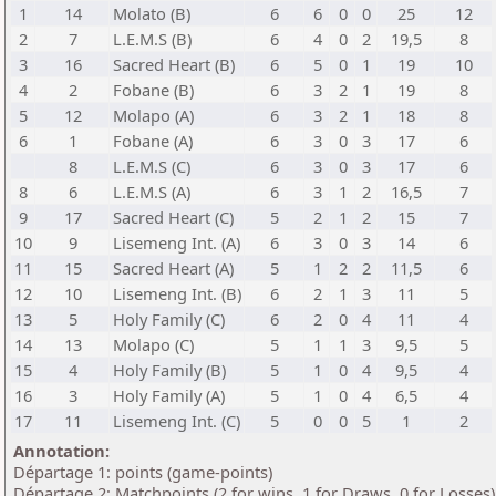
1
14
Molato (B)
6
6
0
0
25
12
2
7
L.E.M.S (B)
6
4
0
2
19,5
8
3
16
Sacred Heart (B)
6
5
0
1
19
10
4
2
Fobane (B)
6
3
2
1
19
8
5
12
Molapo (A)
6
3
2
1
18
8
6
1
Fobane (A)
6
3
0
3
17
6
8
L.E.M.S (C)
6
3
0
3
17
6
8
6
L.E.M.S (A)
6
3
1
2
16,5
7
9
17
Sacred Heart (C)
5
2
1
2
15
7
10
9
Lisemeng Int. (A)
6
3
0
3
14
6
11
15
Sacred Heart (A)
5
1
2
2
11,5
6
12
10
Lisemeng Int. (B)
6
2
1
3
11
5
13
5
Holy Family (C)
6
2
0
4
11
4
14
13
Molapo (C)
5
1
1
3
9,5
5
15
4
Holy Family (B)
5
1
0
4
9,5
4
16
3
Holy Family (A)
5
1
0
4
6,5
4
17
11
Lisemeng Int. (C)
5
0
0
5
1
2
Annotation:
Départage 1: points (game-points)
Départage 2: Matchpoints (2 for wins, 1 for Draws, 0 for Losses)