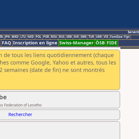
Servert
TA
JPN
MKD
LTU
NED
POL
POR
ROU
RUS
SRB
SVK
SWE
TUR
UKR
VIE
FontSize:11pt
FAQ
Inscription en ligne
Swiss-Manager
ÖSB
FIDE
an de tous les liens quotidiennement (chaque
rches comme Google, Yahoo et autres, tous les
e 2 semaines (date de fin) ne sont montrés
ibe
ss Federation of Lesotho
Rechercher