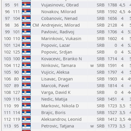
95
91
Vujasinovic, Obrad
SRB
1788
4,5
96
111
Novakov, Milorad
SRB
1592
4,5
4
97
104
Cobanovic, Nenad
SRB
1656
4
98
36
CM
Andrejevic, Milorad
SRB
2128
4
99
101
Pavlovic, Radivoj
SRB
1706
4
5
100
110
Marinkovic, Vukasin
SRB
1602
4
101
124
Popovic, Lazar
SRB
0
4
5
102
125
Popovic, Srdjan
SRB
0
4
5
103
100
Kovacevic, Branko N
SRB
1714
4
104
112
Ninkovic, Tamara
w
SRB
1591
4
105
90
Vujicic, Aleksa
SRB
1797
4
106
80
Lisavac, Dragan
SRB
1903
4
4
107
89
Marcok, Pavel
SRB
1814
4
108
127
Varga, David K
SRB
0
4
4
109
116
Nedic, Matija
SRB
1451
4
110
99
Markovic, Nikola D
SRB
1723
3,5
111
114
Brajic, Boris
SRB
1527
3,5
112
119
Aleksandrov, Leonid
SRB
1412
3,5
4
113
95
Petrovic, Tatjana
w
SRB
1773
3,5