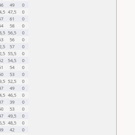
46
49
0
4,5
47,5
0
57
61
0
54
58
0
3,5
56,5
0
53
56
0
2,5
57
0
2,5
55,5
0
52
54,5
0
51
54
0
50
53
0
9,5
52,5
0
47
49
0
4,5
46,5
0
37
39
0
50
53
0
47
49,5
0
6,5
48,5
0
39
42
0