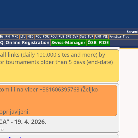
Servert
TA
JPN
MKD
LTU
NED
POL
POR
ROU
RUS
SRB
SVK
SWE
TUR
UKR
VIE
FontSize:11pt
AQ
Online Registration
Swiss-Manager
ÖSB
FIDE
ll links (daily 100.000 sites and more) by
for tournaments older than 5 days (end-date)
om ili na viber +381606395763 (Željko
prijavljeni!
- 19. 4. 2026.
ine