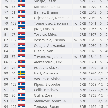
75
106
Smajic, Lazar
SRB
1650
5
76
65
Morosan, Sinisa
SRB
1979
5
5
77
61
Banjac, Branimir
SRB
2013
5
78
50
Utjesanovic, Nedeljko
SRB
2060
5
79
108
Tomanovic, Eleonora
w
SRB
1641
5
80
73
Jazic, Dusko
SRB
1956
5
5
81
67
Torbica, Milos
SRB
1977
5
5
82
107
Vesetskaia, Eseniia
w
SRB
1643
5
83
44
Ostojic, Aleksandar
SRB
2080
5
5
84
88
Djanic, Ivan
SRB
1825
5
4
85
87
Trivunovic, Jelena
w
SRB
1844
5
86
102
Aleksandrov, Lev
SRB
1691
5
87
76
Popovic, Slavko
SRB
1929
4,5
5
88
64
Hart, Alexander
SWE
1984
4,5
89
96
Vasiljevic, Sinisa
SRB
1734
4,5
5
90
103
Kljajic, Slobodan
SRB
1669
4,5
91
98
Celik, Bratislav
SRB
1727
4,5
5
92
86
Gulin, Zoran J
SRB
1863
4,5
93
126
Stankovic, Andrej A
SRB
0
4,5
4
94
105
Tomasic, Bojan
SRB
1656
4,5
4