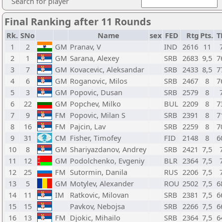
Search for player
Final Ranking after 11 Rounds
Rk.
SNo
Name
sex
FED
Rtg
Pts.
T
1
2
GM
Pranav, V
IND
2616
11
2
1
GM
Sarana, Alexey
SRB
2683
9,5
7
3
7
GM
Kovacevic, Aleksandar
SRB
2433
8,5
7
4
6
GM
Roganovic, Milos
SRB
2467
8
7
5
3
GM
Popovic, Dusan
SRB
2579
8
6
22
GM
Popchev, Milko
BUL
2209
8
7
7
9
FM
Popovic, Milan S
SRB
2391
8
7
8
16
FM
Pajcin, Lav
SRB
2259
8
7
9
31
CM
Fisher, Timofey
FID
2148
8
6
10
8
GM
Shariyazdanov, Andrey
SRB
2421
7,5
11
12
GM
Podolchenko, Evgeniy
BLR
2364
7,5
12
25
FM
Sutormin, Danila
RUS
2206
7,5
13
5
GM
Motylev, Alexander
ROU
2502
7,5
6
14
11
IM
Ratkovic, Milovan
SRB
2381
7,5
6
15
15
Pavkov, Nebojsa
SRB
2266
7,5
6
16
13
FM
Djokic, Mihailo
SRB
2364
7,5
6