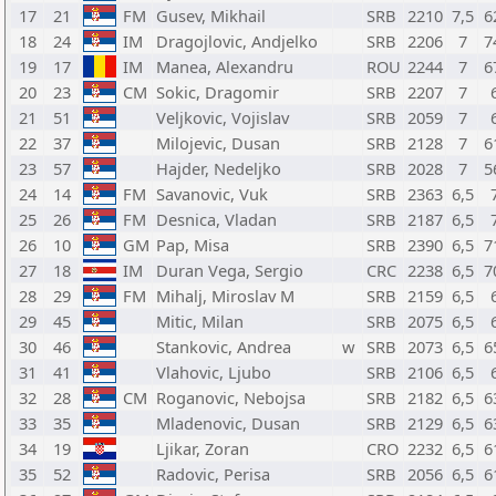
17
21
FM
Gusev, Mikhail
SRB
2210
7,5
6
18
24
IM
Dragojlovic, Andjelko
SRB
2206
7
7
19
17
IM
Manea, Alexandru
ROU
2244
7
6
20
23
CM
Sokic, Dragomir
SRB
2207
7
21
51
Veljkovic, Vojislav
SRB
2059
7
22
37
Milojevic, Dusan
SRB
2128
7
6
23
57
Hajder, Nedeljko
SRB
2028
7
5
24
14
FM
Savanovic, Vuk
SRB
2363
6,5
25
26
FM
Desnica, Vladan
SRB
2187
6,5
26
10
GM
Pap, Misa
SRB
2390
6,5
7
27
18
IM
Duran Vega, Sergio
CRC
2238
6,5
7
28
29
FM
Mihalj, Miroslav M
SRB
2159
6,5
29
45
Mitic, Milan
SRB
2075
6,5
30
46
Stankovic, Andrea
w
SRB
2073
6,5
6
31
41
Vlahovic, Ljubo
SRB
2106
6,5
32
28
CM
Roganovic, Nebojsa
SRB
2182
6,5
6
33
35
Mladenovic, Dusan
SRB
2129
6,5
6
34
19
Ljikar, Zoran
CRO
2232
6,5
6
35
52
Radovic, Perisa
SRB
2056
6,5
6