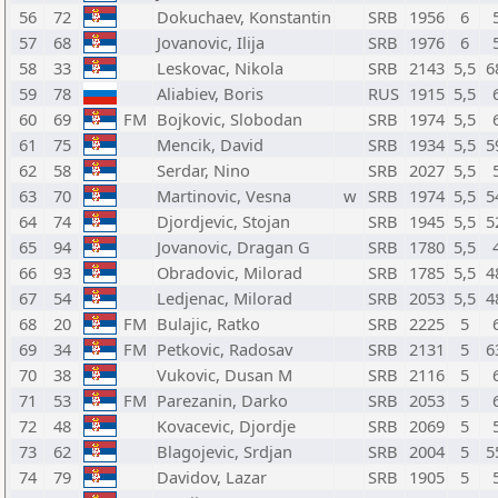
56
72
Dokuchaev, Konstantin
SRB
1956
6
57
68
Jovanovic, Ilija
SRB
1976
6
58
33
Leskovac, Nikola
SRB
2143
5,5
6
59
78
Aliabiev, Boris
RUS
1915
5,5
60
69
FM
Bojkovic, Slobodan
SRB
1974
5,5
61
75
Mencik, David
SRB
1934
5,5
5
62
58
Serdar, Nino
SRB
2027
5,5
63
70
Martinovic, Vesna
w
SRB
1974
5,5
5
64
74
Djordjevic, Stojan
SRB
1945
5,5
5
65
94
Jovanovic, Dragan G
SRB
1780
5,5
66
93
Obradovic, Milorad
SRB
1785
5,5
4
67
54
Ledjenac, Milorad
SRB
2053
5,5
4
68
20
FM
Bulajic, Ratko
SRB
2225
5
69
34
FM
Petkovic, Radosav
SRB
2131
5
6
70
38
Vukovic, Dusan M
SRB
2116
5
71
53
FM
Parezanin, Darko
SRB
2053
5
72
48
Kovacevic, Djordje
SRB
2069
5
73
62
Blagojevic, Srdjan
SRB
2004
5
5
74
79
Davidov, Lazar
SRB
1905
5