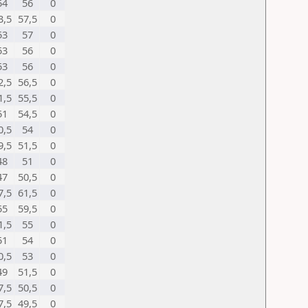
54
56
0
3,5
57,5
0
53
57
0
53
56
0
53
56
0
2,5
56,5
0
1,5
55,5
0
51
54,5
0
0,5
54
0
9,5
51,5
0
48
51
0
47
50,5
0
7,5
61,5
0
55
59,5
0
1,5
55
0
51
54
0
0,5
53
0
49
51,5
0
7,5
50,5
0
7,5
49,5
0