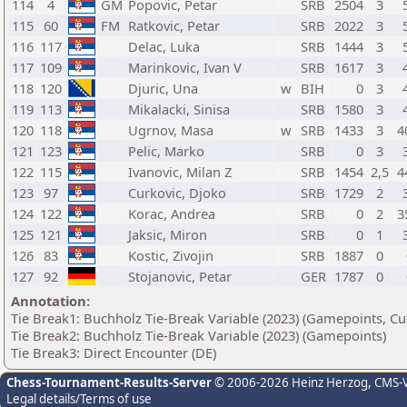
114
4
GM
Popovic, Petar
SRB
2504
3
115
60
FM
Ratkovic, Petar
SRB
2022
3
116
117
Delac, Luka
SRB
1444
3
117
109
Marinkovic, Ivan V
SRB
1617
3
118
120
Djuric, Una
w
BIH
0
3
119
113
Mikalacki, Sinisa
SRB
1580
3
120
118
Ugrnov, Masa
w
SRB
1433
3
4
121
123
Pelic, Marko
SRB
0
3
122
115
Ivanovic, Milan Z
SRB
1454
2,5
4
123
97
Curkovic, Djoko
SRB
1729
2
124
122
Korac, Andrea
SRB
0
2
3
125
121
Jaksic, Miron
SRB
0
1
126
83
Kostic, Zivojin
SRB
1887
0
127
92
Stojanovic, Petar
GER
1787
0
Annotation:
Tie Break1: Buchholz Tie-Break Variable (2023) (Gamepoints, Cu
Tie Break2: Buchholz Tie-Break Variable (2023) (Gamepoints)
Tie Break3: Direct Encounter (DE)
Chess-Tournament-Results-Server
© 2006-2026 Heinz Herzog
, CMS-
Legal details/Terms of use