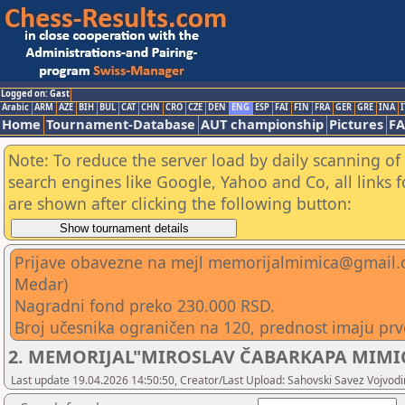
Logged on: Gast
Arabic
ARM
AZE
BIH
BUL
CAT
CHN
CRO
CZE
DEN
ENG
ESP
FAI
FIN
FRA
GER
GRE
INA
I
Home
Tournament-Database
AUT championship
Pictures
F
Note: To reduce the server load by daily scanning of a
search engines like Google, Yahoo and Co, all links 
are shown after clicking the following button:
Prijave obavezne na mejl memorijalmimica@gmail.c
Medar)
Nagradni fond preko 230.000 RSD.
Broj učesnika ograničen na 120, prednost imaju prvo
2. MEMORIJAL"MIROSLAV ČABARKAPA MIMICA" 
Last update 19.04.2026 14:50:50, Creator/Last Upload: Sahovski Savez Vojvod