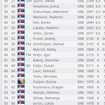
36
27
GM
Djuric, Stefan
SRB
2184
6,5
37
49
Veselinov, Jovica
SRB
2065
6,5
38
43
Dokuchaev, Aleksandr
SRB
2091
6,5
6
39
55
Markovic, Radomir
SRB
2043
6,5
40
42
Kler, Borko
SRB
2094
6,5
41
59
Laketa, Vladimir
SRB
2023
6,5
42
47
Dokic, Zoran
SRB
2071
6,5
43
32
Provci, Andrej
SRB
2145
6
6
44
30
FM
Dimitrijevic, Nenad
SRB
2157
6
6
45
85
Marcok, Matej
SRB
1868
6
6
46
39
FM
Krejic, Igor
SRB
2115
6
47
56
Rakulj, Stanislav
SRB
2038
6
48
40
IM
Indjic, Dusan
SRB
2111
6
49
84
Lazic, Milorad
SRB
1869
6
50
81
Todic, Miroslav
SRB
1900
6
51
71
Divljan, Borisa
BIH
1970
6
52
82
Kozomora, Dragan
SRB
1895
6
53
63
Mandic, Milenko
SRB
1992
6
54
77
Strbac, Nemanja
SRB
1928
6
55
66
Jurisic, Lukas
SRB
1978
6