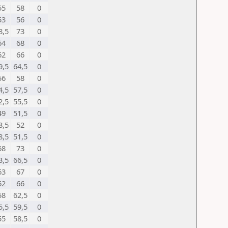
55
58
0
53
56
0
8,5
73
0
64
68
0
62
66
0
9,5
64,5
0
56
58
0
4,5
57,5
0
2,5
55,5
0
49
51,5
0
8,5
52
0
8,5
51,5
0
68
73
0
3,5
66,5
0
63
67
0
62
66
0
58
62,5
0
5,5
59,5
0
55
58,5
0