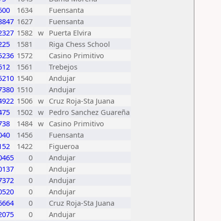
600
1634
Fuensanta
8847
1627
Fuensanta
2327
1582
w
Puerta Elvira
225
1581
Riga Chess School
5236
1572
Casino Primitivo
612
1561
Trebejos
5210
1540
Andujar
7380
1510
Andujar
4922
1506
w
Cruz Roja-Sta Juana
475
1502
w
Pedro Sanchez Guareña
738
1484
w
Casino Primitivo
040
1456
Fuensanta
152
1422
Figueroa
0465
0
Andujar
0137
0
Andujar
7372
0
Andujar
0520
0
Andujar
6664
0
Cruz Roja-Sta Juana
2075
0
Andujar