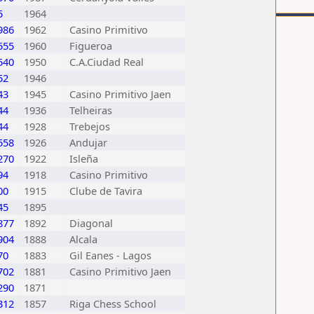
5
1964
986
1962
Casino Primitivo
555
1960
Figueroa
540
1950
C.A.Ciudad Real
52
1946
43
1945
Casino Primitivo Jaen
44
1936
Telheiras
44
1928
Trebejos
558
1926
Andujar
270
1922
Isleña
94
1918
Casino Primitivo
00
1915
Clube de Tavira
45
1895
877
1892
Diagonal
904
1888
Alcala
70
1883
Gil Eanes - Lagos
702
1881
Casino Primitivo Jaen
290
1871
312
1857
Riga Chess School