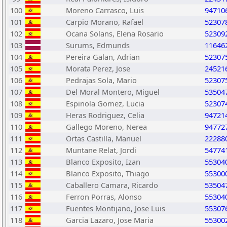
100
Moreno Carrasco, Luis
94710
101
Carpio Morano, Rafael
52307
102
Ocana Solans, Elena Rosario
52309
103
Surums, Edmunds
11646
104
Pereira Galan, Adrian
52307
105
Morata Perez, Jose
24521
106
Pedrajas Sola, Mario
52307
107
Del Moral Montero, Miguel
53504
108
Espinola Gomez, Lucia
52307
109
Heras Rodriguez, Celia
94721
110
Gallego Moreno, Nerea
94772
111
Ortas Castilla, Manuel
22288
112
Muntane Relat, Jordi
54774
113
Blanco Exposito, Izan
55304
114
Blanco Exposito, Thiago
55300
115
Caballero Camara, Ricardo
53504
116
Ferron Porras, Alonso
55304
117
Fuentes Montijano, Jose Luis
55307
118
Garcia Lazaro, Jose Maria
55300