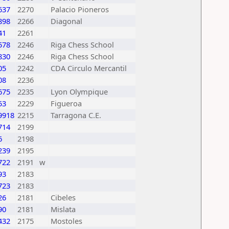
637
2270
Palacio Pioneros
898
2266
Diagonal
41
2261
578
2246
Riga Chess School
830
2246
Riga Chess School
05
2242
CDA Circulo Mercantil
08
2236
675
2235
Lyon Olympique
53
2229
Figueroa
9918
2215
Tarragona C.E.
714
2199
6
2198
239
2195
722
2191
w
93
2183
723
2183
26
2181
Cibeles
90
2181
Mislata
432
2175
Mostoles