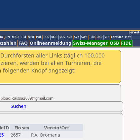
Servert
TA
JPN
MKD
LTU
NED
POL
POR
ROU
RUS
SRB
SVK
SWE
TUR
UKR
VIE
FontSize:11pt
ozahlen
FAQ
Onlineanmeldung
Swiss-Manager
ÖSB
FIDE
urchforsten aller Links (täglich 100.000
ieren, werden bei allen Turnieren, die
ch folgenden Knopf angezeigt:
er Upload: caissa2009@gmail.com
Suchen
deID
Elo
sex
Verein/Ort
25
2657
P.A. Oromana