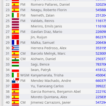
22
FM
Romero Pallares, Daniel
32025
23
FM
Neagu, Roberto Florin
54588
24
FM
Nemeth, Zalan
25120
25
FM
Valdats, Reinis
11617
26
Mierins, Emils Janis
11616
27
FM
Gavilan Diaz, Mario
22609
28
Jin, Ruijun
86237
29
FM
Malka, Samuel
20643
30
Herrera Pedroso, Alex
35319
31
CM
Barcelo Melnyk, Marc
52300
32
CM
Aishwin, Daniel
25037
33
Sagi, Bence
78370
34
Iwan, Patryk
41812
35
WGM
Kanyamarala, Trisha
45004
36
FM
Mendez Machado, Andre
66037
37
Yu, Tianxiang Carlos
39922
38
Garcia Romero, Benjamin Abel
22219
39
Moreto Quintana, Alex
22583
40
CM
Jimenez Carrazoni, Javier
54729