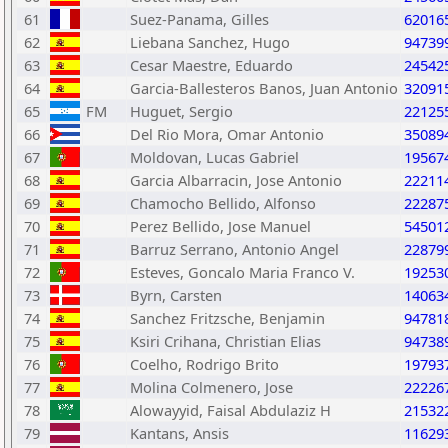
61
Suez-Panama, Gilles
62016
62
Liebana Sanchez, Hugo
94739
63
Cesar Maestre, Eduardo
24542
64
Garcia-Ballesteros Banos, Juan Antonio
32091
65
FM
Huguet, Sergio
22125
66
Del Rio Mora, Omar Antonio
35089
67
Moldovan, Lucas Gabriel
19567
68
Garcia Albarracin, Jose Antonio
22211
69
Chamocho Bellido, Alfonso
22287
70
Perez Bellido, Jose Manuel
54501
71
Barruz Serrano, Antonio Angel
22879
72
Esteves, Goncalo Maria Franco V.
19253
73
Byrn, Carsten
14063
74
Sanchez Fritzsche, Benjamin
94781
75
Ksiri Crihana, Christian Elias
94738
76
Coelho, Rodrigo Brito
19793
77
Molina Colmenero, Jose
22226
78
Alowayyid, Faisal Abdulaziz H
21532
79
Kantans, Ansis
11629