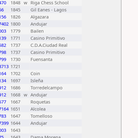
470
1848
w
Riga Chess School
56
1845
Gil Eanes - Lagos
156
1826
Algazara
7402
1800
Andujar
003
1779
Bailen
139
1771
Casino Primitivo
582
1737
C.D.A.Ciudad Real
798
1737
Casino Primitivo
799
1730
Fuensanta
3713
1721
164
1702
Coin
134
1697
Isleña
912
1686
Torredelcampo
912
1668
w
Andujar
577
1667
Roquetas
7164
1651
Alcolea
783
1647
Tomelloso
7399
1644
Andujar
003
1643
75
1643
Dama Morena