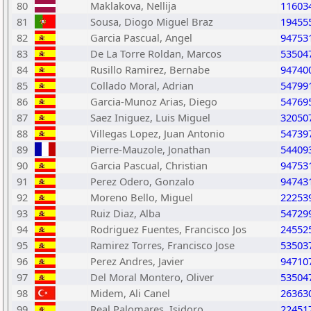
80
Maklakova, Nellija
11603
81
Sousa, Diogo Miguel Braz
19455
82
Garcia Pascual, Angel
94753
83
De La Torre Roldan, Marcos
53504
84
Rusillo Ramirez, Bernabe
94740
85
Collado Moral, Adrian
54799
86
Garcia-Munoz Arias, Diego
54769
87
Saez Iniguez, Luis Miguel
32050
88
Villegas Lopez, Juan Antonio
54739
89
Pierre-Mauzole, Jonathan
54409
90
Garcia Pascual, Christian
94753
91
Perez Odero, Gonzalo
94743
92
Moreno Bello, Miguel
22253
93
Ruiz Diaz, Alba
54729
94
Rodriguez Fuentes, Francisco Jos
24552
95
Ramirez Torres, Francisco Jose
53503
96
Perez Andres, Javier
94710
97
Del Moral Montero, Oliver
53504
98
Midem, Ali Canel
26363
99
Real Palomares, Isidoro
22451