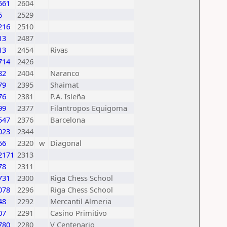
561
2604
6
2529
216
2510
13
2487
13
2454
Rivas
714
2426
82
2404
Naranco
79
2395
Shaimat
76
2381
P.A. Isleña
99
2377
Filantropos Equigoma
547
2376
Barcelona
023
2344
56
2320
w
Diagonal
2171
2313
78
2311
731
2300
Riga Chess School
078
2296
Riga Chess School
48
2292
Mercantil Almeria
07
2291
Casino Primitivo
780
2280
V Centenario