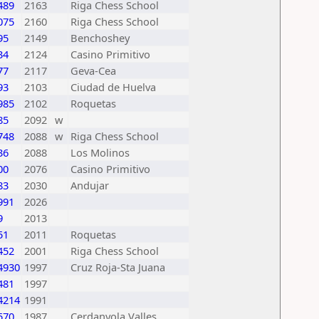
489
2163
Riga Chess School
075
2160
Riga Chess School
95
2149
Benchoshey
34
2124
Casino Primitivo
77
2117
Geva-Cea
93
2103
Ciudad de Huelva
985
2102
Roquetas
85
2092
w
748
2088
w
Riga Chess School
36
2088
Los Molinos
00
2076
Casino Primitivo
83
2030
Andujar
991
2026
9
2013
51
2011
Roquetas
452
2001
Riga Chess School
4930
1997
Cruz Roja-Sta Juana
481
1997
4214
1991
570
1987
Cerdanyola Valles