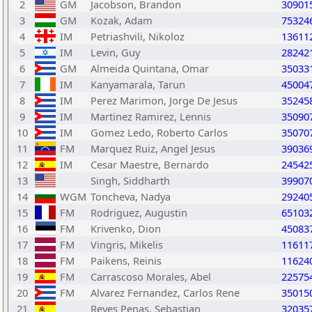
2
GM
Jacobson, Brandon
30901
3
GM
Kozak, Adam
75324
4
IM
Petriashvili, Nikoloz
13611
5
IM
Levin, Guy
28242
6
GM
Almeida Quintana, Omar
35033
7
IM
Kanyamarala, Tarun
45004
8
IM
Perez Marimon, Jorge De Jesus
35245
9
IM
Martinez Ramirez, Lennis
35090
10
IM
Gomez Ledo, Roberto Carlos
35070
11
FM
Marquez Ruiz, Angel Jesus
39036
12
IM
Cesar Maestre, Bernardo
24542
13
Singh, Siddharth
39907
14
WGM
Toncheva, Nadya
29240
15
FM
Rodriguez, Augustin
65103
16
FM
Krivenko, Dion
45083
17
FM
Vingris, Mikelis
11611
18
FM
Paikens, Reinis
11624
19
FM
Carrascoso Morales, Abel
22575
20
FM
Alvarez Fernandez, Carlos Rene
35015
21
Reyes Penas, Sebastian
32035