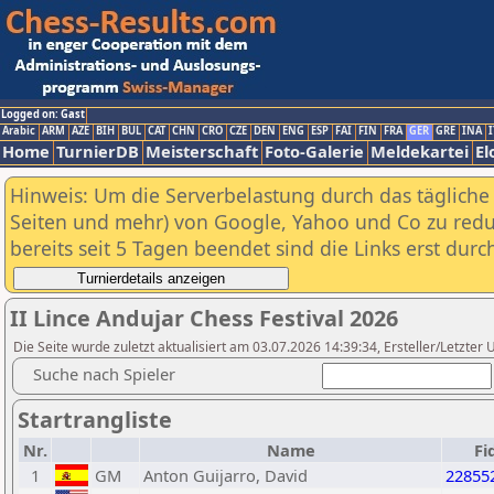
Logged on: Gast
Arabic
ARM
AZE
BIH
BUL
CAT
CHN
CRO
CZE
DEN
ENG
ESP
FAI
FIN
FRA
GER
GRE
INA
I
Home
TurnierDB
Meisterschaft
Foto-Galerie
Meldekartei
El
Hinweis: Um die Serverbelastung durch das tägliche D
Seiten und mehr) von Google, Yahoo und Co zu reduz
bereits seit 5 Tagen beendet sind die Links erst dur
II Lince Andujar Chess Festival 2026
Die Seite wurde zuletzt aktualisiert am 03.07.2026 14:39:34, Ersteller/Letzt
Suche nach Spieler
Startrangliste
Nr.
Name
Fi
1
GM
Anton Guijarro, David
22855