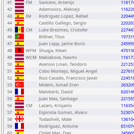
41
FM
Savicevs, Arsenijs
11617
42
Adamovics, Aleksejs
11622
43
IM
Rodriguez Lopez, Rafael
22044
44
Castillo Gallego, Sergio
22020
45
CM
Luke Brezmes, Cristofer
22744
46
Bittner, Titus
19731
47
Juan Lepp, Jaime Boris
24595
48
WFM
Shuqja, Klean
47015
49
WCM
Maklakova, Naomi
11617
50
Asensio Linan, Teodoro
22125
51
Cobo Montejo, Miguel Angel
22761
52
Ruiz Casado, Francisco Javier
22451
53
Midem, Ismail Eren
26320
54
Maloberti, David
62014
55
Juan Mas, Santiago
22155
56
CM
Lazars, Krisjanis
11635
57
Espinola Gomez, Alvaro
52307
58
Todashvili, Mate
13610
59
Rodriguez, Antoine
65107
60
Clotet Mas, Dan
24560