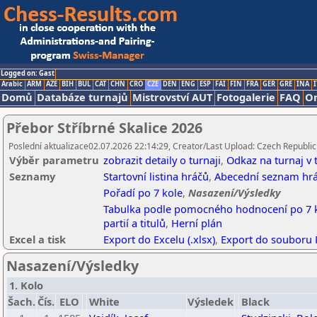
Logged on: Gast
Arabic
ARM
AZE
BIH
BUL
CAT
CHN
CRO
CZE
DEN
ENG
ESP
FAI
FIN
FRA
GER
GRE
INA
I
Domů
Databáze turnajů
Mistrovství AUT
Fotogalerie
FAQ
On
Přebor Stříbrné Skalice 2026
Poslední aktualizace02.07.2026 22:14:29, Creator/Last Upload: Czech Republic
Výběr parametru
zobrazit detaily o turnaji
,
Odkaz na turnaj v
Seznamy
Startovní listina hráčů
,
Abecední seznam hr
Pořadí po 7 kole
,
Nasazení/Výsledky
Tabulka podle pomocného hodnocení po 7 
partií a titulů
,
Herní plán
Excel a tisk
Export do Excelu (.xlsx)
,
Export do souboru
Nasazení/Výsledky
1. Kolo
Šach.
Čís.
ELO
White
Výsledek
Black