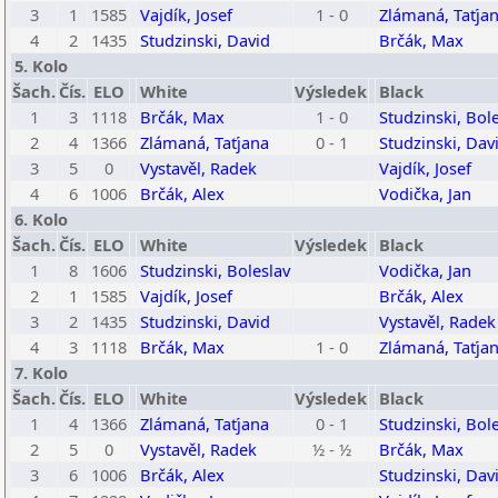
3
1
1585
Vajdík, Josef
1 - 0
Zlámaná, Taťja
4
2
1435
Studzinski, David
Brčák, Max
5. Kolo
Šach.
Čís.
ELO
White
Výsledek
Black
1
3
1118
Brčák, Max
1 - 0
Studzinski, Bol
2
4
1366
Zlámaná, Taťjana
0 - 1
Studzinski, Dav
3
5
0
Vystavěl, Radek
Vajdík, Josef
4
6
1006
Brčák, Alex
Vodička, Jan
6. Kolo
Šach.
Čís.
ELO
White
Výsledek
Black
1
8
1606
Studzinski, Boleslav
Vodička, Jan
2
1
1585
Vajdík, Josef
Brčák, Alex
3
2
1435
Studzinski, David
Vystavěl, Radek
4
3
1118
Brčák, Max
1 - 0
Zlámaná, Taťja
7. Kolo
Šach.
Čís.
ELO
White
Výsledek
Black
1
4
1366
Zlámaná, Taťjana
0 - 1
Studzinski, Bol
2
5
0
Vystavěl, Radek
½ - ½
Brčák, Max
3
6
1006
Brčák, Alex
Studzinski, Dav