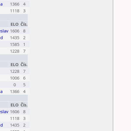
na
1366
4
1118
3
ELO
Čís.
eslav
1606
8
id
1435
2
1585
1
1228
7
ELO
Čís.
1228
7
1006
6
0
5
na
1366
4
ELO
Čís.
eslav
1606
8
1118
3
id
1435
2