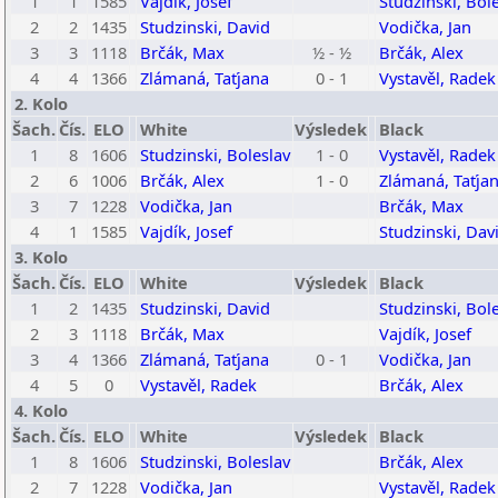
1
1
1585
Vajdík, Josef
Studzinski, Bol
2
2
1435
Studzinski, David
Vodička, Jan
3
3
1118
Brčák, Max
½ - ½
Brčák, Alex
4
4
1366
Zlámaná, Taťjana
0 - 1
Vystavěl, Radek
2. Kolo
Šach.
Čís.
ELO
White
Výsledek
Black
1
8
1606
Studzinski, Boleslav
1 - 0
Vystavěl, Radek
2
6
1006
Brčák, Alex
1 - 0
Zlámaná, Taťja
3
7
1228
Vodička, Jan
Brčák, Max
4
1
1585
Vajdík, Josef
Studzinski, Dav
3. Kolo
Šach.
Čís.
ELO
White
Výsledek
Black
1
2
1435
Studzinski, David
Studzinski, Bol
2
3
1118
Brčák, Max
Vajdík, Josef
3
4
1366
Zlámaná, Taťjana
0 - 1
Vodička, Jan
4
5
0
Vystavěl, Radek
Brčák, Alex
4. Kolo
Šach.
Čís.
ELO
White
Výsledek
Black
1
8
1606
Studzinski, Boleslav
Brčák, Alex
2
7
1228
Vodička, Jan
Vystavěl, Radek