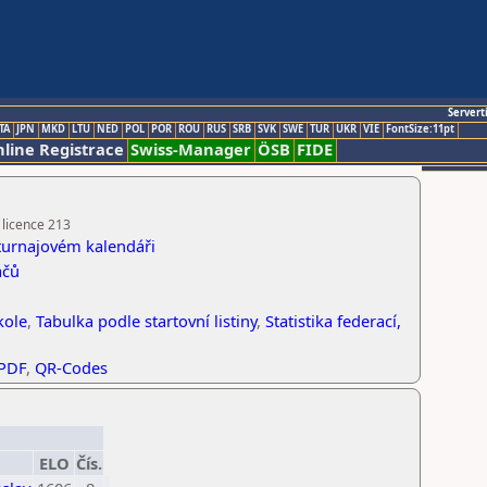
Servert
TA
JPN
MKD
LTU
NED
POL
POR
ROU
RUS
SRB
SVK
SWE
TUR
UKR
VIE
FontSize:11pt
line Registrace
Swiss-Manager
ÖSB
FIDE
 licence 213
 turnajovém kalendáři
áčů
kole
,
Tabulka podle startovní listiny
,
Statistika federací,
 PDF
,
QR-Codes
ELO
Čís.