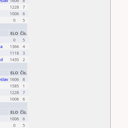
eslav
1606
8
1228
7
1006
6
0
5
ELO
Čís.
0
5
na
1366
4
1118
3
id
1435
2
ELO
Čís.
eslav
1606
8
1585
1
1228
7
1006
6
ELO
Čís.
1006
6
0
5