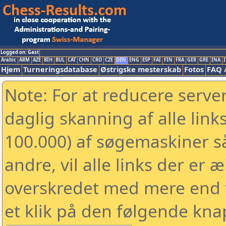
Logged on: Gast
Arabic
ARM
AZE
BIH
BUL
CAT
CHN
CRO
CZE
DEN
ENG
ESP
FAI
FIN
FRA
GER
GRE
INA
I
Hjem
Turneringsdatabase
Østrigske mesterskab
Fotos
FAQ 
Note: For at reducere serv
daglig skanning af alle link
100.000) af søgemaskiner 
andre, vil alle links der er 
overskredet med mere end to
et klik på den følgende kna