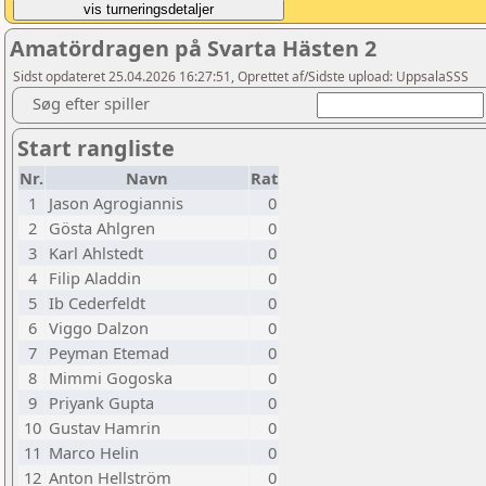
Amatördragen på Svarta Hästen 2
Sidst opdateret 25.04.2026 16:27:51, Oprettet af/Sidste upload: UppsalaSSS
Søg efter spiller
Start rangliste
Nr.
Navn
Rat
1
Jason Agrogiannis
0
2
Gösta Ahlgren
0
3
Karl Ahlstedt
0
4
Filip Aladdin
0
5
Ib Cederfeldt
0
6
Viggo Dalzon
0
7
Peyman Etemad
0
8
Mimmi Gogoska
0
9
Priyank Gupta
0
10
Gustav Hamrin
0
11
Marco Helin
0
12
Anton Hellström
0