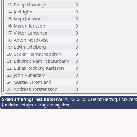
13
Philip Hovensjö
0
14
Joel Ighe
0
15
Maja Jonsson
0
16
Martin Jonsson
0
17
Viktor Lehtonen
0
18
Anton Nordkvist
0
19
Edvin Odelberg
0
20
Sankar Ramachandran
0
21
Eduardo Ramirez Burbano
0
22
Lukas Rosberg Karlsson
0
23
John Runestam
0
24
Gustav Strömland
0
25
Andreas Torstensson
0
Skakturnerings resultatserver
© 2006-2026 Heinz Herzog
, CMS-Ver
Juridiske detaljer / brugsbetingelser