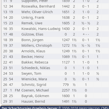
11
9
Supplieth, Peter
1859
2
1 - 0
2
12
34
Roswalka, Bernhard
1442
2
0 - 1
2
13
19
Wehr, Oliver-Ulrich
1651
2
1 - 0
2
14
20
Unkrig, Frank
1638
2
0 - 1
2
15
23
Remek, Uwe
1605
2
½ - ½
2
16
35
Kowalski, Hans-Ludwig
1430
2
0 - 1
2
17
48
Gülzow, Elias
0
2
+ - -
2
18
39
Bonn, Jürgen
1247
1½
0 - 1
1½
19
37
Möllers, Christoph
1272
1½
½ - ½
1½
20
38
Arnolds, Klaus
1249
1½
0 - 1
1½
21
43
Becker, Heinz
1069
1½
0 - 1
1
22
41
Bakker, Rebecca
1127
1
1 - 0
1
23
51
Schiedeck, Niklas
0
1
1 - 0
1
24
53
Swyen, Tom
0
1
1 - 0
½
25
54
Wienicke, Mara
0
½
0 - 1
½
26
47
Schmitz, Sigrid
779
½
1
27
1
FM
Coenen, Michael
2257
1½
0
28
25
Bayrak, Gökmen
1600
1
0
29
31
Hauser, Bernd
1491
1½
0
Der Schachturnier-Ergebnis-Server
© 2006-2026 Heinz Herzog
, CMS