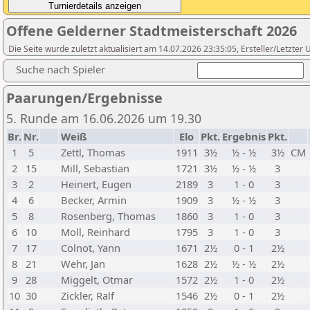
Offene Gelderner Stadtmeisterschaft 2026
Die Seite wurde zuletzt aktualisiert am 14.07.2026 23:35:05, Ersteller/Letzte
Suche nach Spieler
Paarungen/Ergebnisse
5. Runde am 16.06.2026 um 19.30
Br.
Nr.
Weiß
Elo
Pkt.
Ergebnis
Pkt.
1
5
Zettl, Thomas
1911
3½
½ - ½
3½
CM
2
15
Mill, Sebastian
1721
3½
½ - ½
3
3
2
Heinert, Eugen
2189
3
1 - 0
3
4
6
Becker, Armin
1909
3
½ - ½
3
5
8
Rosenberg, Thomas
1860
3
1 - 0
3
6
10
Moll, Reinhard
1795
3
1 - 0
3
7
17
Colnot, Yann
1671
2½
0 - 1
2½
8
21
Wehr, Jan
1628
2½
½ - ½
2½
9
28
Miggelt, Otmar
1572
2½
1 - 0
2½
10
30
Zickler, Ralf
1546
2½
0 - 1
2½