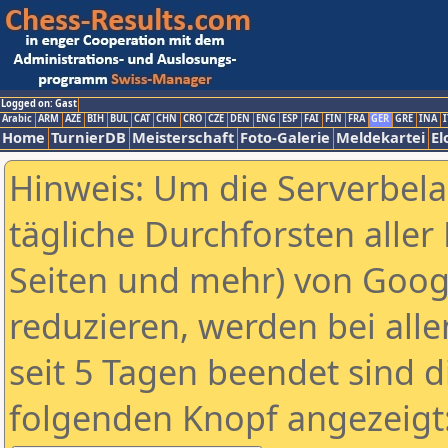
Logged on: Gast
Arabic
ARM
AZE
BIH
BUL
CAT
CHN
CRO
CZE
DEN
ENG
ESP
FAI
FIN
FRA
GER
GRE
INA
I
Home
TurnierDB
Meisterschaft
Foto-Galerie
Meldekartei
El
Hinweis: Um die Serverbel
tägliche Durchforsten aller 
Seiten und mehr) von Goog
reduzieren, werden bei alle
seit 5 Tagen beendet sind d
folgenden Knopf angezeigt