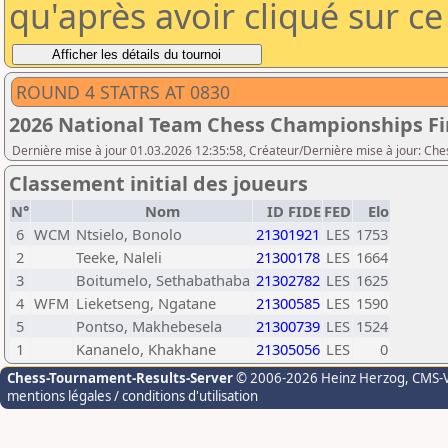
qu'après avoir cliqué sur c
ROUND 4 STATRS AT 0830
2026 National Team Chess Championships F
Dernière mise à jour 01.03.2026 12:35:58, Créateur/Dernière mise à jour: Che
Classement initial des joueurs
N°
Nom
ID FIDE
FED
Elo
6
WCM
Ntsielo, Bonolo
21301921
LES
1753
2
Teeke, Naleli
21300178
LES
1664
3
Boitumelo, Sethabathaba
21302782
LES
1625
4
WFM
Lieketseng, Ngatane
21300585
LES
1590
5
Pontso, Makhebesela
21300739
LES
1524
1
Kananelo, Khakhane
21305056
LES
0
Chess-Tournament-Results-Server
© 2006-2026 Heinz Herzog
, CMS-
mentions légales / conditions d'utilisation