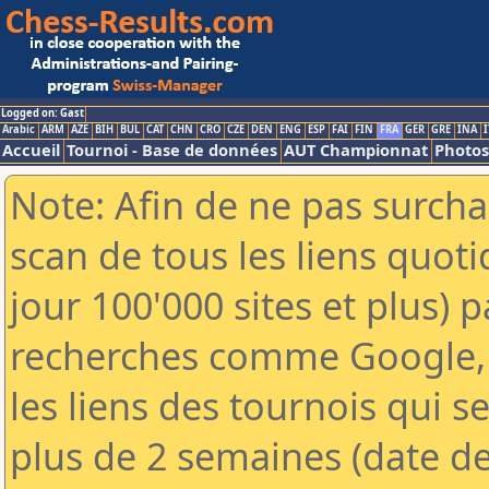
Logged on: Gast
Arabic
ARM
AZE
BIH
BUL
CAT
CHN
CRO
CZE
DEN
ENG
ESP
FAI
FIN
FRA
GER
GRE
INA
I
Accueil
Tournoi - Base de données
AUT Championnat
Photos
Note: Afin de ne pas surcha
scan de tous les liens quo
jour 100'000 sites et plus) 
recherches comme Google, 
les liens des tournois qui se
plus de 2 semaines (date de