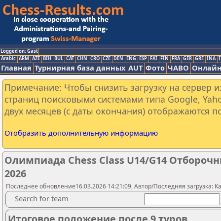
Logged on: Gast
Arabic
ARM
AZE
BIH
BUL
CAT
CHN
CRO
CZE
DEN
ENG
ESP
FAI
FIN
FRA
GER
GRE
INA
I
Главная
Турнирная база данных
AUT
Фото
ЧАВО
Онлайн
Примечание: Чтобы снизить загрузку на сервер и
страниц поисковыми системами типа Google, Yaho
двух месяцев (с даты окончания) отображаются по
Отобразить дополнительную информацию
Олимпиада Chess Class U14/G14 Отборочн
2026
Последнее обновление16.03.2026 14:21:09, Автор/Последняя загрузка: Kaza
Search for team
Итоговое положение после 9 туров