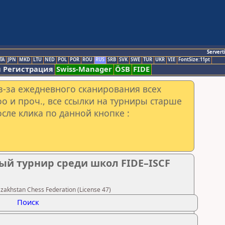
Servert
TA
JPN
MKD
LTU
NED
POL
POR
ROU
RUS
SRB
SVK
SWE
TUR
UKR
VIE
FontSize:11pt
 Регистрация
Swiss-Manager
ÖSB
FIDE
з-за ежедневного сканирования всех
o и проч., все ссылки на турниры старше
сле клика по данной кнопке :
ый турнир среди школ FIDE–ISCF
khstan Chess Federation (License 47)
Поиск