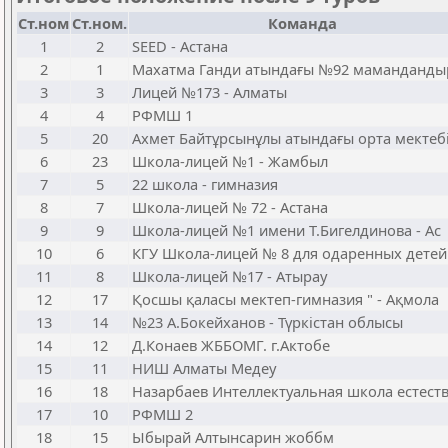
Ст.ном
Ст.ном.
Команда
1
2
SEED - Астана
2
1
Махатма Ганди атындағы №92 маманданд
3
3
Лицей №173 - Алматы
4
4
РФМШ 1
5
20
Ахмет Байтұрсынұлы атындағы орта мектеб
6
23
Школа-лицей №1 - Жамбыл
7
5
22 школа - гимназия
8
7
Школа-лицей № 72 - Астана
9
9
Школа-лицей №1 имени Т.Бигелдинова - Ас
10
6
КГУ Школа-лицей № 8 для одаренных детей
11
8
Школа-лицей №17 - Атырау
12
17
Қосшы қаласы мектеп-гимназия " - Ақмола
13
14
№23 А.Бокейханов - Түркістан облысы
14
12
Д.Конаев ЖББОМГ. г.Актобе
15
11
НИШ Алматы Медеу
16
18
Назарбаев Интеллектуальная школа естест
17
10
РФМШ 2
18
15
Ыбырай Алтынсарин жоббм