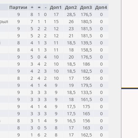
Партии
+
=
-
Доп1
Доп2
Доп3
Доп4
9
8
1
0
17
28,5
176,5
0
ырыл
9
7
1
1
15
26
180,5
0
9
5
2
2
12
23
181,5
0
9
5
2
2
12
21
181,5
0
і
8
4
1
3
11
18,5
139,5
0
8
4
1
3
11
18
158,5
0
9
5
0
4
10
20
176,5
0
9
3
4
2
10
18,5
186
0
9
4
2
3
10
18,5
182,5
0
8
2
4
2
10
17
156
0
9
4
1
4
9
19
179,5
0
9
3
3
3
9
18,5
133,5
0
9
3
3
3
9
18
161,5
0
9
4
1
4
9
17,5
175
0
9
3
3
3
9
17,5
165
0
в
8
3
1
4
9
16,5
156
0
8
3
0
5
8
17
163
0
9
1
6
2
8
17
162,5
0