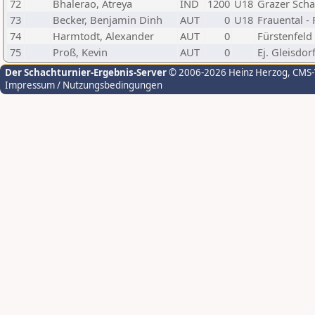
72
Bhalerao, Atreya
IND
1200
U18
Grazer Scha
73
Becker, Benjamin Dinh
AUT
0
U18
Frauental -
74
Harmtodt, Alexander
AUT
0
Fürstenfeld
75
Proß, Kevin
AUT
0
Ej. Gleisdor
Der Schachturnier-Ergebnis-Server
© 2006-2026 Heinz Herzog
, CMS
Impressum / Nutzungsbedingungen