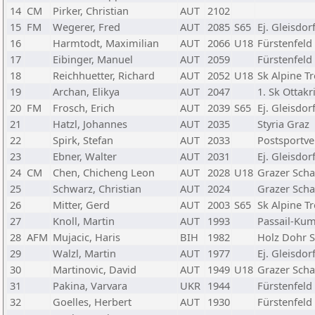
14
CM
Pirker, Christian
AUT
2102
15
FM
Wegerer, Fred
AUT
2085
S65
Ej. Gleisdor
16
Harmtodt, Maximilian
AUT
2066
U18
Fürstenfeld
17
Eibinger, Manuel
AUT
2059
Fürstenfeld
18
Reichhuetter, Richard
AUT
2052
U18
Sk Alpine T
19
Archan, Elikya
AUT
2047
1. Sk Ottakr
20
FM
Frosch, Erich
AUT
2039
S65
Ej. Gleisdor
21
Hatzl, Johannes
AUT
2035
Styria Graz
22
Spirk, Stefan
AUT
2033
Postsportve
23
Ebner, Walter
AUT
2031
Ej. Gleisdor
24
CM
Chen, Chicheng Leon
AUT
2028
U18
Grazer Scha
25
Schwarz, Christian
AUT
2024
Grazer Scha
26
Mitter, Gerd
AUT
2003
S65
Sk Alpine T
27
Knoll, Martin
AUT
1993
Passail-Ku
28
AFM
Mujacic, Haris
BIH
1982
Holz Dohr 
29
Walzl, Martin
AUT
1977
Ej. Gleisdor
30
Martinovic, David
AUT
1949
U18
Grazer Scha
31
Pakina, Varvara
UKR
1944
Fürstenfeld
32
Goelles, Herbert
AUT
1930
Fürstenfeld