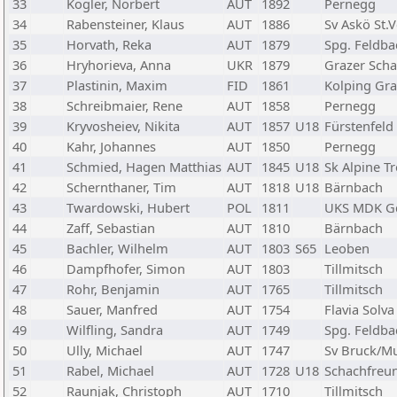
33
Kogler, Norbert
AUT
1892
Pernegg
34
Rabensteiner, Klaus
AUT
1886
Sv Askö St.V
35
Horvath, Reka
AUT
1879
Spg. Feldba
36
Hryhorieva, Anna
UKR
1879
Grazer Scha
37
Plastinin, Maxim
FID
1861
Kolping Gra
38
Schreibmaier, Rene
AUT
1858
Pernegg
39
Kryvosheiev, Nikita
AUT
1857
U18
Fürstenfeld
40
Kahr, Johannes
AUT
1850
Pernegg
41
Schmied, Hagen Matthias
AUT
1845
U18
Sk Alpine T
42
Schernthaner, Tim
AUT
1818
U18
Bärnbach
43
Twardowski, Hubert
POL
1811
UKS MDK G
44
Zaff, Sebastian
AUT
1810
Bärnbach
45
Bachler, Wilhelm
AUT
1803
S65
Leoben
46
Dampfhofer, Simon
AUT
1803
Tillmitsch
47
Rohr, Benjamin
AUT
1765
Tillmitsch
48
Sauer, Manfred
AUT
1754
Flavia Solva
49
Wilfling, Sandra
AUT
1749
Spg. Feldba
50
Ully, Michael
AUT
1747
Sv Bruck/M
51
Rabel, Michael
AUT
1728
U18
Schachfreu
52
Raunjak, Christoph
AUT
1710
Tillmitsch