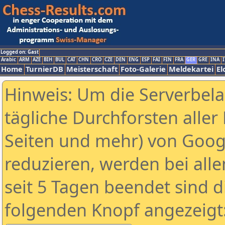
Logged on: Gast
Arabic
ARM
AZE
BIH
BUL
CAT
CHN
CRO
CZE
DEN
ENG
ESP
FAI
FIN
FRA
GER
GRE
INA
I
Home
TurnierDB
Meisterschaft
Foto-Galerie
Meldekartei
El
Hinweis: Um die Serverbel
tägliche Durchforsten aller 
Seiten und mehr) von Goog
reduzieren, werden bei alle
seit 5 Tagen beendet sind d
folgenden Knopf angezeigt