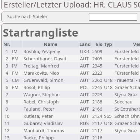
Ersteller/Letzter Upload: HR. CLAUS
Suche nach Spieler
Startrangliste
Nr.
Name
Land
Elo
Typ
Ve
1
IM
Roshka, Yevgeniy
UKR
2509
Fürstenfeld
2
FM
Schernthaner, David
AUT
2405
Fürstenfeld
3
IM
Freitag, Manfred
AUT
2345
Fürstenfeld
4
FM
Marakovits, Nico
AUT
2323
Fürstenfeld
5
CM
Gruenwald, Simon
AUT
2260
U18
Frauental -
6
FM
Rosol, Philip
POL
2245
U18
Grazer Scha
7
Wagner, Stephan
AUT
2223
Styria Graz
8
Rabel, Christoph
AUT
2188
Soechau
9
Fauland, Peter
AUT
2166
Sc Extraher
10
Kutlesa, Peter
AUT
2124
S65
Schach Ohn
11
Gubarev, Vladislav
RUS
2117
U18
Grazer Scha
12
Manhardt, Thomas
AUT
2117
Styria Graz
13
Raeke, Philipp
AUT
2116