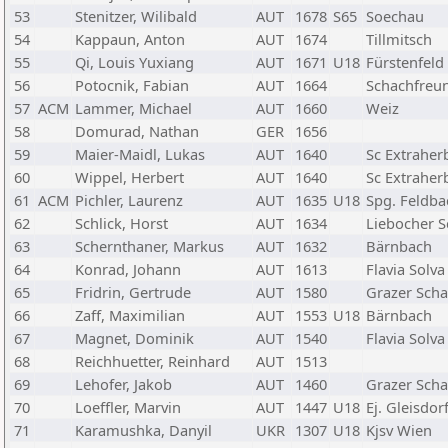
53
Stenitzer, Wilibald
AUT
1678
S65
Soechau
54
Kappaun, Anton
AUT
1674
Tillmitsch
55
Qi, Louis Yuxiang
AUT
1671
U18
Fürstenfeld
56
Potocnik, Fabian
AUT
1664
Schachfreu
57
ACM
Lammer, Michael
AUT
1660
Weiz
58
Domurad, Nathan
GER
1656
59
Maier-Maidl, Lukas
AUT
1640
Sc Extraher
60
Wippel, Herbert
AUT
1640
Sc Extraher
61
ACM
Pichler, Laurenz
AUT
1635
U18
Spg. Feldba
62
Schlick, Horst
AUT
1634
Liebocher S
63
Schernthaner, Markus
AUT
1632
Bärnbach
64
Konrad, Johann
AUT
1613
Flavia Solva
65
Fridrin, Gertrude
AUT
1580
Grazer Scha
66
Zaff, Maximilian
AUT
1553
U18
Bärnbach
67
Magnet, Dominik
AUT
1540
Flavia Solva
68
Reichhuetter, Reinhard
AUT
1513
69
Lehofer, Jakob
AUT
1460
Grazer Scha
70
Loeffler, Marvin
AUT
1447
U18
Ej. Gleisdor
71
Karamushka, Danyil
UKR
1307
U18
Kjsv Wien