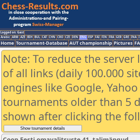
Logged on: Gast
Arabic
ARM
AZE
BIH
BUL
CAT
CHN
CRO
CZE
DEN
ENG
ESP
FAI
FIN
FRA
GER
GRE
INA
I
Home
Tournament-Database
AUT championship
Pictures
F
Note: To reduce the server 
of all links (daily 100.000 s
engines like Google, Yahoo a
tournaments older than 5 d
shown after clicking the fo
Coop Eesti omavalitsuste 41. talimängud