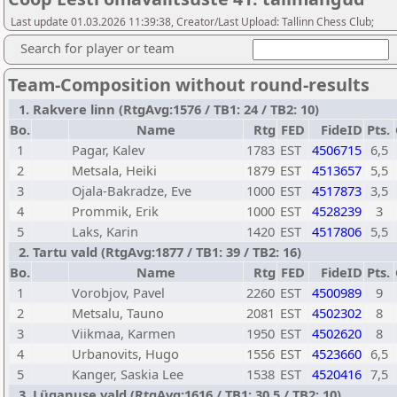
Last update 01.03.2026 11:39:38, Creator/Last Upload: Tallinn Chess Club;
Search for player or team
Team-Composition without round-results
1. Rakvere linn (RtgAvg:1576 / TB1: 24 / TB2: 10)
Bo.
Name
Rtg
FED
FideID
Pts.
1
Pagar, Kalev
1783
EST
4506715
6,5
2
Metsala, Heiki
1879
EST
4513657
5,5
3
Ojala-Bakradze, Eve
1000
EST
4517873
3,5
4
Prommik, Erik
1000
EST
4528239
3
5
Laks, Karin
1420
EST
4517806
5,5
2. Tartu vald (RtgAvg:1877 / TB1: 39 / TB2: 16)
Bo.
Name
Rtg
FED
FideID
Pts.
1
Vorobjov, Pavel
2260
EST
4500989
9
2
Metsalu, Tauno
2081
EST
4502302
8
3
Viikmaa, Karmen
1950
EST
4502620
8
4
Urbanovits, Hugo
1556
EST
4523660
6,5
5
Kanger, Saskia Lee
1538
EST
4520416
7,5
3. Lüganuse vald (RtgAvg:1616 / TB1: 30,5 / TB2: 10)