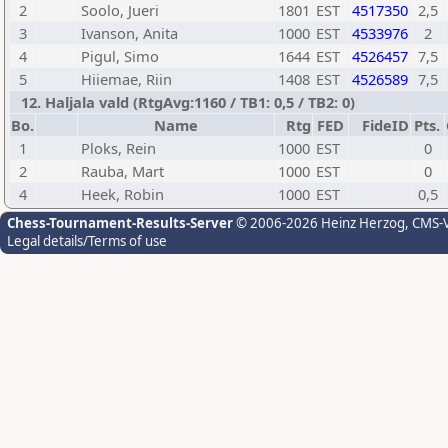
2
Soolo, Jueri
1801
EST
4517350
2,5
3
Ivanson, Anita
1000
EST
4533976
2
4
Pigul, Simo
1644
EST
4526457
7,5
5
Hiiemae, Riin
1408
EST
4526589
7,5
12. Haljala vald (RtgAvg:1160 / TB1: 0,5 / TB2: 0)
Bo.
Name
Rtg
FED
FideID
Pts.
1
Ploks, Rein
1000
EST
0
2
Rauba, Mart
1000
EST
0
4
Heek, Robin
1000
EST
0,5
Chess-Tournament-Results-Server
© 2006-2026 Heinz Herzog
, CMS-
Legal details/Terms of use