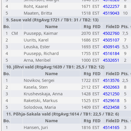
4
Roht, Kaarel
1671
EST
4522257
8
5
Maaten, Britta
1518
EST
4519043
10
9. Saue vald (RtgAvg:1721 / TB1: 31 / TB2: 13)
Bo.
Name
Rtg
FED
FideID
Pts.
1
CM
Puusepp, Kaimar
2070
EST
4502760
7,5
2
Uurits, Karel
1686
EST
4505107
7
3
Leuska, Ester
1693
EST
4509145
5,5
4
Puusepp, Richard
1755
EST
4516184
9
5
Arna, Meribel
1000
EST
4532651
2
10. Jõhvi vald (RtgAvg:1639 / TB1: 25,5 / TB2: 12)
Bo.
Name
Rtg
FED
FideID
Pts.
1
Novikov, Sergei
1722
EST
4513576
2,5
2
Kasela, Sten
2112
EST
4502663
8
3
Krushevskaja, Anna
1428
EST
4521250
5
4
Raketski, Markus
1525
EST
4529618
5
5
Solodova, Maria
1409
EST
4523458
5
11. Põhja-Sakala vald (RtgAvg:1614 / TB1: 22,5 / TB2: 6)
Bo.
Name
Rtg
FED
FideID
Pts.
1
Hansen, Juri
1816
EST
4514165
3