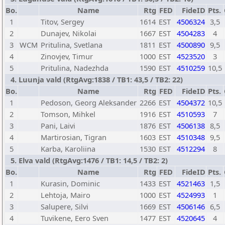
Bo.
Name
Rtg
FED
FideID
Pts.
1
Titov, Sergey
1614
EST
4506324
3,5
2
Dunajev, Nikolai
1667
EST
4504283
4
3
WCM
Pritulina, Svetlana
1811
EST
4500890
9,5
4
Zinovjev, Timur
1000
EST
4523520
3
5
Pritulina, Nadezhda
1590
EST
4510259
10,5
4. Luunja vald (RtgAvg:1838 / TB1: 43,5 / TB2: 22)
Bo.
Name
Rtg
FED
FideID
Pts.
1
Pedoson, Georg Aleksander
2266
EST
4504372
10,5
2
Tomson, Mihkel
1916
EST
4510593
7
3
Pani, Laivi
1876
EST
4506138
8,5
4
Martirosian, Tigran
1603
EST
4510348
9,5
5
Karba, Karoliina
1530
EST
4512294
8
5. Elva vald (RtgAvg:1476 / TB1: 14,5 / TB2: 2)
Bo.
Name
Rtg
FED
FideID
Pts.
1
Kurasin, Dominic
1433
EST
4521463
1,5
2
Lehtoja, Mairo
1000
EST
4524993
1
3
Salupere, Silvi
1669
EST
4506146
6,5
4
Tuvikene, Eero Sven
1477
EST
4520645
4