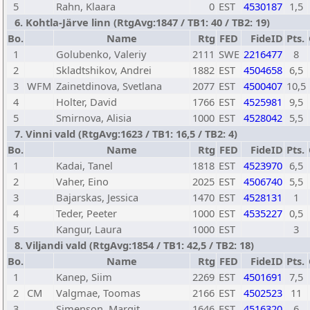
5
Rahn, Klaara
0
EST
4530187
1,5
6. Kohtla-Järve linn (RtgAvg:1847 / TB1: 40 / TB2: 19)
Bo.
Name
Rtg
FED
FideID
Pts.
1
Golubenko, Valeriy
2111
SWE
2216477
8
2
Skladtshikov, Andrei
1882
EST
4504658
6,5
3
WFM
Zainetdinova, Svetlana
2077
EST
4500407
10,5
4
Holter, David
1766
EST
4525981
9,5
5
Smirnova, Alisia
1000
EST
4528042
5,5
7. Vinni vald (RtgAvg:1623 / TB1: 16,5 / TB2: 4)
Bo.
Name
Rtg
FED
FideID
Pts.
1
Kadai, Tanel
1818
EST
4523970
6,5
2
Vaher, Eino
2025
EST
4506740
5,5
3
Bajarskas, Jessica
1470
EST
4528131
1
4
Teder, Peeter
1000
EST
4535227
0,5
5
Kangur, Laura
1000
EST
3
8. Viljandi vald (RtgAvg:1854 / TB1: 42,5 / TB2: 18)
Bo.
Name
Rtg
FED
FideID
Pts.
1
Kanep, Siim
2269
EST
4501691
7,5
2
CM
Valgmae, Toomas
2166
EST
4502523
11
3
Simenson, Margit
1646
EST
4516320
6