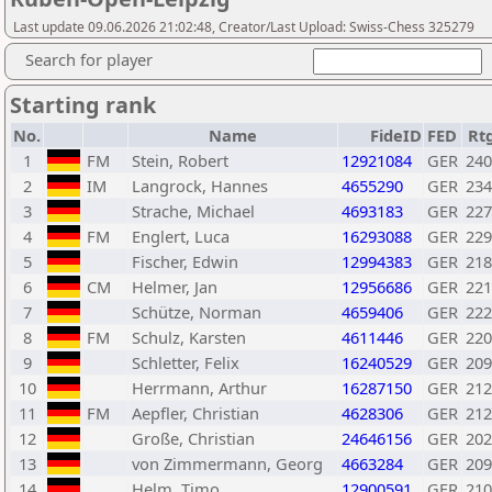
Last update 09.06.2026 21:02:48, Creator/Last Upload: Swiss-Chess 325279
Search for player
Starting rank
No.
Name
FideID
FED
Rt
1
FM
Stein, Robert
12921084
GER
240
2
IM
Langrock, Hannes
4655290
GER
234
3
Strache, Michael
4693183
GER
227
4
FM
Englert, Luca
16293088
GER
229
5
Fischer, Edwin
12994383
GER
218
6
CM
Helmer, Jan
12956686
GER
221
7
Schütze, Norman
4659406
GER
222
8
FM
Schulz, Karsten
4611446
GER
220
9
Schletter, Felix
16240529
GER
209
10
Herrmann, Arthur
16287150
GER
212
11
FM
Aepfler, Christian
4628306
GER
212
12
Große, Christian
24646156
GER
202
13
von Zimmermann, Georg
4663284
GER
209
14
Helm, Timo
12900591
GER
210