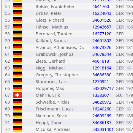
54
Rößler, Frank-Peter
4641760
GER
185
55
Urban, Peter
16224043
GER
194
56
Glotz, Richard
34601520
GER
185
57
Hänsel, Mathias
12943657
GER
186
58
Bernhard, Torsten
16277120
GER
59
Kalkhof, Sandra
24601802
GER
193
60
Alvanos, Athanasios, Dr.
34673326
GER
181
61
Grabowski, Joshua
34678344
GER
168
62
Ziese, Gerhard
4661818
GER
189
63
Niggl, Michael
12918164
GER
181
64
Gregory, Christopher
34686380
GER
185
65
Stumbries, Lars
1270921
GER
190
66
Höppner, Max
533029717
GER
192
67
Mehrle, Erik
1338307
SUI
179
68
Schwalbe, Niclas
34626972
GER
174
69
Frischmann, Lucas
16240260
GER
181
70
Niemann, Silvio
24609269
GER
186
71
Heppt, Daniel
34636137
GER
181
72
Miculka, Andreas
533031401
GER
187