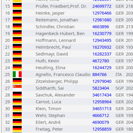
15
Prüfer, Friedbert,Prof. Dr.
24699772
GER
218
16
Heinke, Jasper
12976466
GER
203
17
Reitemann, Jonathan
12981680
GER
205
18
Schindler, Christian
4663896
GER
213
19
Hagenbeck-Hübert, Ben
16230779
GER
199
20
Hoffmann, Lennard
12943495
GER
201
21
Helmbrecht, Paul
16270932
GER
193
22
Sedlmayr, David
16282337
GER
200
23
Huth, Kevin
4672780
GER
197
24
Heutling, Elina
16244729
GER
200
25
Agnello, Francesco Claudio
884766
ITA
202
26
Zitzelsberger, Philipp
12979040
GER
199
27
Siddharth, Sai
5823404
SGP
202
28
Savchuk, Alexander
34617434
GER
194
29
Carnot, Luca
12958964
GER
202
30
Klein, Timon
34651713
GER
204
31
Wehr, Stephan
4666712
GER
193
32
Eilert, André
4690079
GER
204
33
Freitag, Peter
12958859
GER
180