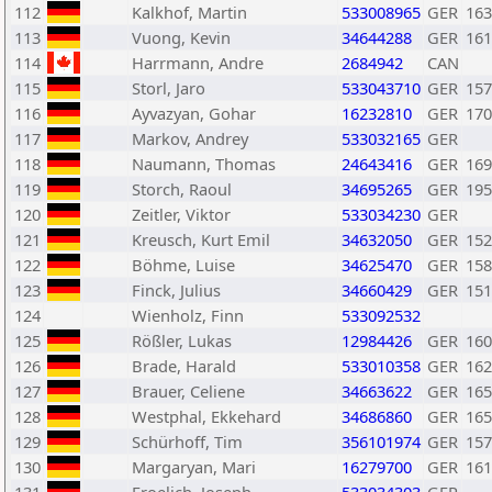
112
Kalkhof, Martin
533008965
GER
163
113
Vuong, Kevin
34644288
GER
161
114
Harrmann, Andre
2684942
CAN
115
Storl, Jaro
533043710
GER
157
116
Ayvazyan, Gohar
16232810
GER
170
117
Markov, Andrey
533032165
GER
118
Naumann, Thomas
24643416
GER
169
119
Storch, Raoul
34695265
GER
195
120
Zeitler, Viktor
533034230
GER
121
Kreusch, Kurt Emil
34632050
GER
152
122
Böhme, Luise
34625470
GER
158
123
Finck, Julius
34660429
GER
151
124
Wienholz, Finn
533092532
125
Rößler, Lukas
12984426
GER
160
126
Brade, Harald
533010358
GER
162
127
Brauer, Celiene
34663622
GER
165
128
Westphal, Ekkehard
34686860
GER
165
129
Schürhoff, Tim
356101974
GER
157
130
Margaryan, Mari
16279700
GER
161