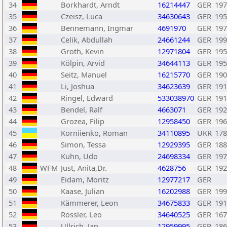
34
Borkhardt, Arndt
16214447
GER
197
35
Czeisz, Luca
34630643
GER
195
36
Bennemann, Ingmar
4691970
GER
197
37
Celik, Abdullah
24661244
GER
199
38
Groth, Kevin
12971804
GER
195
39
Kölpin, Arvid
34644113
GER
195
40
Seitz, Manuel
16215770
GER
190
41
Li, Joshua
34623639
GER
191
42
Ringel, Edward
533038970
GER
191
43
Bendel, Ralf
4663071
GER
192
44
Grozea, Filip
12958450
GER
196
45
Korniienko, Roman
34110895
UKR
178
46
Simon, Tessa
12929395
GER
188
47
Kuhn, Udo
24698334
GER
197
48
WFM
Just, Anita,Dr.
4628756
GER
192
49
Eidam, Moritz
12977217
GER
50
Kaase, Julian
16202988
GER
199
51
Kämmerer, Leon
34675833
GER
191
52
Rössler, Leo
34640525
GER
167
53
Ullrich, Jan
12959995
GER
186