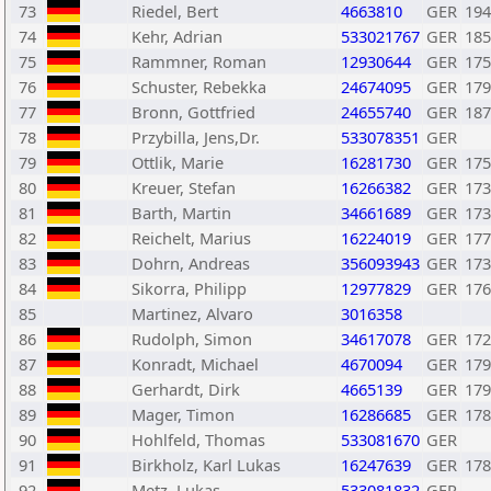
73
Riedel, Bert
4663810
GER
194
74
Kehr, Adrian
533021767
GER
185
75
Rammner, Roman
12930644
GER
175
76
Schuster, Rebekka
24674095
GER
179
77
Bronn, Gottfried
24655740
GER
187
78
Przybilla, Jens,Dr.
533078351
GER
79
Ottlik, Marie
16281730
GER
175
80
Kreuer, Stefan
16266382
GER
173
81
Barth, Martin
34661689
GER
173
82
Reichelt, Marius
16224019
GER
177
83
Dohrn, Andreas
356093943
GER
173
84
Sikorra, Philipp
12977829
GER
176
85
Martinez, Alvaro
3016358
86
Rudolph, Simon
34617078
GER
172
87
Konradt, Michael
4670094
GER
179
88
Gerhardt, Dirk
4665139
GER
179
89
Mager, Timon
16286685
GER
178
90
Hohlfeld, Thomas
533081670
GER
91
Birkholz, Karl Lukas
16247639
GER
178
92
Metz, Lukas
533081832
GER