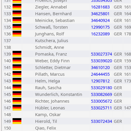
131
Froelich, Joseph
533034303
GER
132
Ziegler, Annabel
16281683
GER
161
133
Hansen, Bernhard
34625801
GER
164
134
Meinicke, Sebastian
34640924
GER
161
135
Schwaß, Torsten
12990175
GER
169
136
Junghans, Rolf
16232089
GER
178
137
Kutschera, Julius
138
Schmidt, Anne
139
Pomaska, Franz
533027374
GER
168
140
Weber, Eddy Finn
533039020
GER
159
141
Schletter, Dietmar
34610120
GER
153
142
Pillath, Marcus
24644455
GER
161
143
Helm, Helga
12907812
GER
173
144
Rauh, Sascha
533029180
GER
145
Wunderlich, Konstantin
533082669
GER
146
Richter, Johannes
533005672
GER
147
Hübler, Leonas
533025711
GER
147
148
Kamp, Oskar
149
Hierold, Til
533072434
GER
150
Qiao, Felix