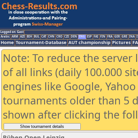
Logged on: Gast
Arabic
ARM
AZE
BIH
BUL
CAT
CHN
CRO
CZE
DEN
ENG
ESP
FAI
FIN
FRA
GER
GRE
INA
I
Home
Tournament-Database
AUT championship
Pictures
F
Note: To reduce the server 
of all links (daily 100.000 s
engines like Google, Yahoo a
tournaments older than 5 d
shown after clicking the fo
Rüben-Open-Leipzig