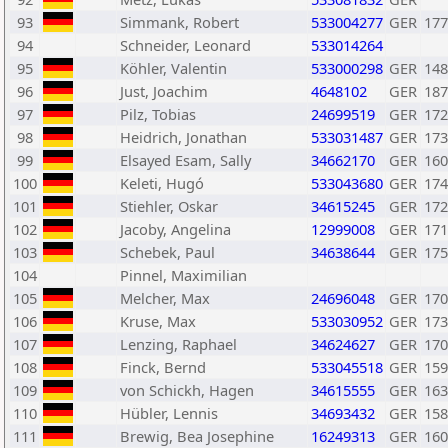
93
Simmank, Robert
533004277
GER
177
94
Schneider, Leonard
533014264
95
Köhler, Valentin
533000298
GER
148
96
Just, Joachim
4648102
GER
187
97
Pilz, Tobias
24699519
GER
172
98
Heidrich, Jonathan
533031487
GER
173
99
Elsayed Esam, Sally
34662170
GER
160
100
Keleti, Hugó
533043680
GER
174
101
Stiehler, Oskar
34615245
GER
172
102
Jacoby, Angelina
12999008
GER
171
103
Schebek, Paul
34638644
GER
175
104
Pinnel, Maximilian
105
Melcher, Max
24696048
GER
170
106
Kruse, Max
533030952
GER
173
107
Lenzing, Raphael
34624627
GER
170
108
Finck, Bernd
533045518
GER
159
109
von Schickh, Hagen
34615555
GER
163
110
Hübler, Lennis
34693432
GER
158
111
Brewig, Bea Josephine
16249313
GER
160