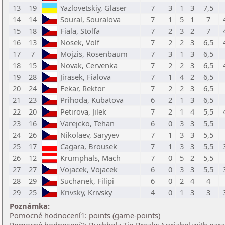
13
19
Yazlovetskiy, Glaser
7
3
1
3
7,5
14
14
Soural, Souralova
7
1
5
1
7
15
18
Fiala, Stolfa
7
2
3
2
7
16
13
Nosek, Volf
7
2
2
3
6,5
17
7
Mojzis, Rosenbaum
7
3
1
3
6,5
18
15
Novak, Cervenka
7
2
2
3
6,5
19
28
Jirasek, Fialova
7
1
4
2
6,5
20
24
Fekar, Rektor
7
2
2
3
6,5
21
23
Prihoda, Kubatova
6
2
1
3
6,5
22
20
Petirova, Jilek
7
2
1
4
5,5
23
16
Varejcko, Tehan
6
0
3
3
5,5
24
26
Nikolaev, Saryyev
7
1
3
3
5,5
25
17
Cagara, Brousek
7
1
3
3
5,5
26
12
Krumphals, Mach
7
0
5
2
5,5
27
27
Vojacek, Vojacek
6
0
3
3
5,5
28
29
Suchanek, Filipi
6
0
2
4
4
29
25
Krivsky, Krivsky
4
0
1
3
3
Poznámka:
Pomocné hodnocení1: points (game-points)