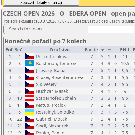
CZECH OPEN 2026 - O - EDERA OPEN - open pa
Poslední aktualizace20.07.2026 15:07:30, Creator/Last Upload: Czech Republic
Search for team
Konečné pořadí po 7 kolech
Poř.
St.č.
Družstvo
Partie
+
=
-
PH 1
P
1
1
Polak, Polakova
7
5
1
1
11
2
8
Koishman, Temirov
7
4
3
0
10,5
3
4
Jirovsky, Balaz
7
5
1
1
9,5
4
6
Gloser, Rosenbaumova
7
3
3
1
9,5
5
2
Sir, Vesely
7
4
2
1
9,5
6
3
Buchcar, Masek
7
4
1
2
9
7
10
Staberhofer, Schein
7
3
3
1
8,5
8
11
Matus, Trcalek
7
2
4
1
8
9
5
Rostalnyi, Solodko
7
3
1
3
7,5
10
22
Gabriel, Mocek
7
2
4
1
7,5
11
21
Seidl, Nespurek
7
3
2
2
7,5
12
9
Panko, Panko
7
4
1
2
7,5