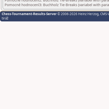
Pomocné hodnocení2: Buchholz Tie-Breaks (variabel with par
Pomocné hodnocení3: Buchholz Tie-Breaks (variabel with par
Chess-Tournament-Results-Server
© 2006-2026 Heinz Herzog
, CMS-
tiráž