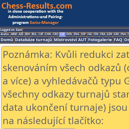
Logged on: Gast
Arabic
ARM
AZE
BIH
BUL
CAT
CHN
CRO
CZE
DEN
ENG
ESP
FAI
FIN
FRA
GER
GRE
INA
I
Domů
Databáze turnajů
Mistrovství AUT
Fotogalerie
FAQ
On
Poznámka: Kvůli redukci za
skenováním všech odkazů (
a více) a vyhledávačů typu 
všechny odkazy turnajů star
data ukončení turnaje) jsou
na následující tlačítko: